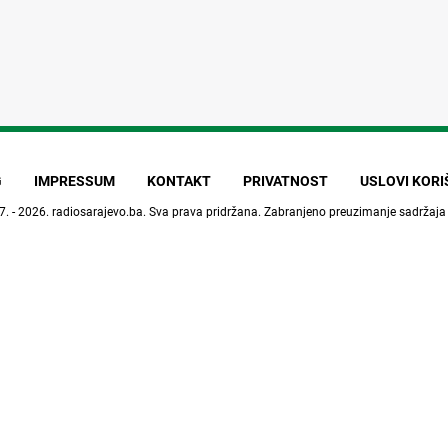
G
IMPRESSUM
KONTAKT
PRIVATNOST
USLOVI KOR
7. - 2026.
radiosarajevo.ba
. Sva prava pridržana. Zabranjeno preuzimanje sadržaja