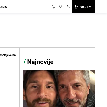
RADIO
90,2 FM
osarajevo.ba
/
Najnovije