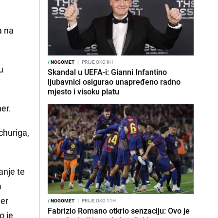
a na
/
NOGOMET
I
PRIJE OKO 9H
u
Skandal u UEFA-i: Gianni Infantino
ljubavnici osigurao unapređeno radno
mjesto i visoku platu
er.
churiga,
anje te
a
mer
/
NOGOMET
I
PRIJE OKO 11H
Fabrizio Romano otkrio senzaciju: Ovo je
o je