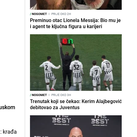
/
NOGOMET
I
PRIJE OKO 2H
Preminuo otac Lionela Messija: Bio mu je
i agent te ključna figura u karijeri
/
NOGOMET
I
PRIJE OKO 3H
Trenutak koji se čekao: Kerim Alajbegović
ncuskom
debitovao za Juventus
g: krađa