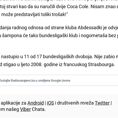
istoj stvari kao da su naručili dvije Coca Cole. Nisam znao
može predstavljati toliki trošak!"
danja radnog odnosa od strane kluba Abdessadki je odvj
ca šampona će tako bundesligaški klub i nogometaša bez 
astupio u 11 od 17 bundesligaških dvoboja. Nije zabio n
stigao u ljeto 2008. godine iz francuskog Strasbourga.
Dodajte Radiosarajevo.ba u omiljene Google izvore
aplikacije za
Android
|
iOS
i društvenih mreža
Twitter
|
utem našeg
Viber
Chata.