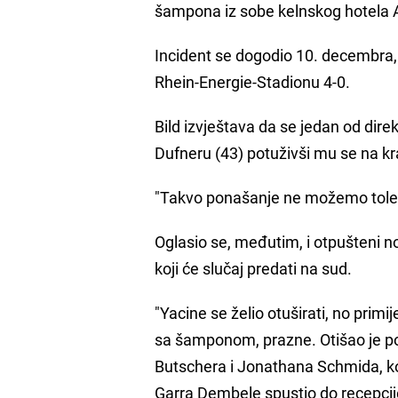
šampona iz sobe kelnskog hotela
Incident se dogodio 10. decembra, n
Rhein-Energie-Stadionu 4-0.
Bild izvještava da se jedan od dir
Dufneru (43) potuživši mu se na 
"Takvo ponašanje ne možemo tolerir
Oglasio se, međutim, i otpušteni 
koji će slučaj predati na sud.
"Yacine se želio otuširati, no primi
sa šamponom, prazne. Otišao je po
Butschera i Jonathana Schmida, koj
Garra Dembele spustio do recepcije 