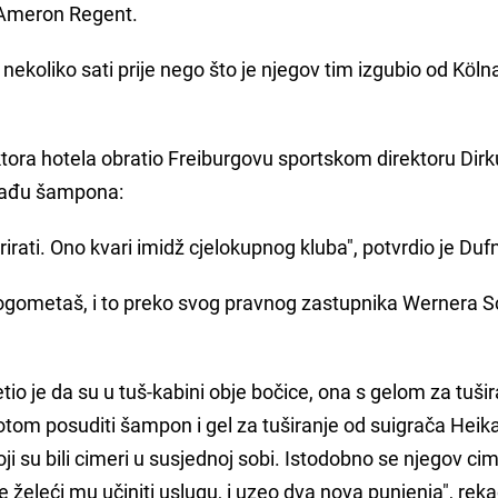
 Ameron Regent.
ekoliko sati prije nego što je njegov tim izgubio od Köln
ektora hotela obratio Freiburgovu sportskom direktoru Dirk
krađu šampona:
ati. Ono kvari imidž cjelokupnog kluba", potvrdio je Dufn
nogometaš, i to preko svog pravnog zastupnika Wernera S
jetio je da su u tuš-kabini obje bočice, ona s gelom za tušir
tom posuditi šampon i gel za tuširanje od suigrača Heik
i su bili cimeri u susjednoj sobi. Istodobno se njegov ci
želeći mu učiniti uslugu, i uzeo dva nova punjenja", reka