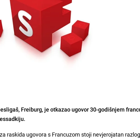
desligaš, Freiburg, je otkazao ugovor 30-godišnjem fra
ssadkiju.
 iza raskida ugovora s Francuzom stoji nevjerojatan razlo