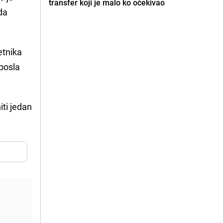
transfer koji je malo ko očekivao
 da
etnika
posla
iti jedan