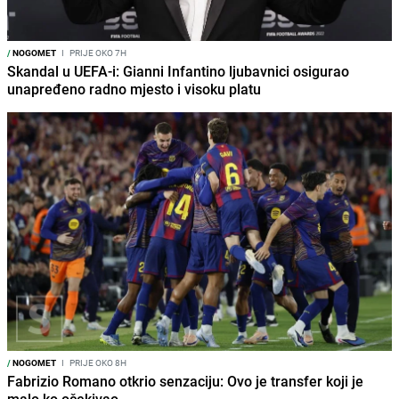
/
NOGOMET
I
PRIJE OKO 7H
Skandal u UEFA-i: Gianni Infantino ljubavnici osigurao
unapređeno radno mjesto i visoku platu
/
NOGOMET
I
PRIJE OKO 8H
Fabrizio Romano otkrio senzaciju: Ovo je transfer koji je