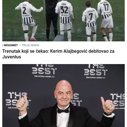
/
NOGOMET
I
PRIJE 58MIN
Trenutak koji se čekao: Kerim Alajbegović debitovao za
Juventus