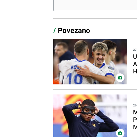
/
Povezano
27
U
A
H
26
M
P
M