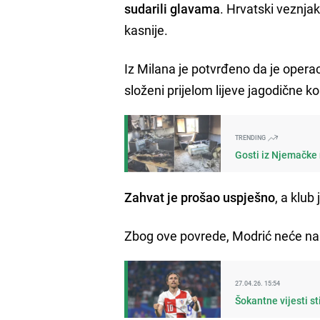
sudarili glavama
. Hrvatski veznja
kasnije.
Iz Milana je potvrđeno da je operac
složeni prijelom lijeve jagodične ko
TRENDING
Gosti iz Njemačke n
Zahvat je prošao uspješno
, a klub
Zbog ove povrede, Modrić neće nas
27.04.26. 15:54
Šokantne vijesti s