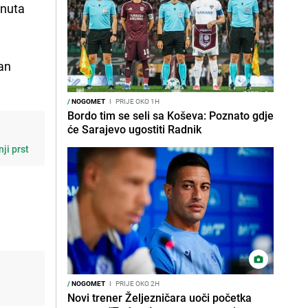
inuta
ran
/
NOGOMET
I
PRIJE OKO 1H
Bordo tim se seli sa Koševa: Poznato gdje
će Sarajevo ugostiti Radnik
ji prst
/
NOGOMET
I
PRIJE OKO 2H
Novi trener Željezničara uoči početka