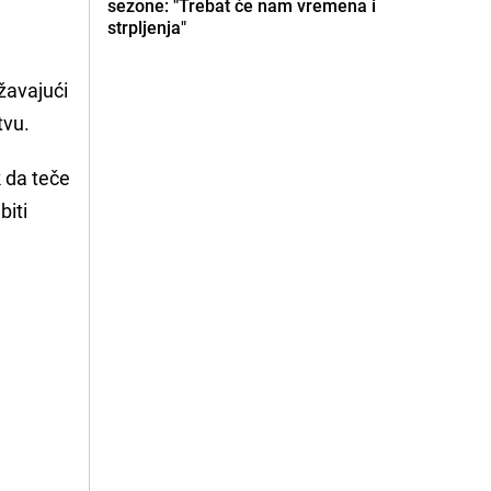
sezone: "Trebat će nam vremena i
strpljenja"
žavajući
tvu.
 da teče
biti