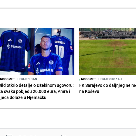
NOGOMET
I
PRIJE 1 DAN
/
NOGOMET
I
PRIJE OKO 14H
Bild otkrio detalje o Džekinom ugovoru:
FK Sarajevo do daljnjeg ne mo
Za svaku pobjedu 20.000 eura, Amra i
na Koševu
djeca dolaze u Njemačku