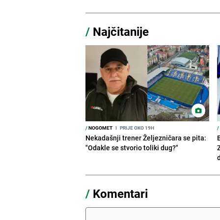
/
Najčitanije
/
NOGOMET
I
PRIJE OKO 19H
/
Nekadašnji trener Željezničara se pita:
"Odakle se stvorio toliki dug?"
/
Komentari