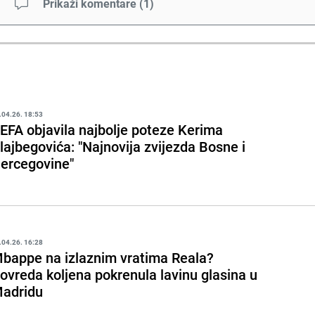
Prikaži komentare
(
1
)
.04.26. 18:53
EFA objavila najbolje poteze Kerima
lajbegovića: "Najnovija zvijezda Bosne i
ercegovine"
.04.26. 16:28
bappe na izlaznim vratima Reala?
ovreda koljena pokrenula lavinu glasina u
adridu