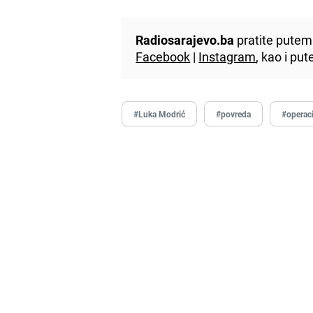
Radiosarajevo.ba
pratite putem 
Facebook
|
Instagram
, kao i p
#Luka Modrić
#povreda
#operaci