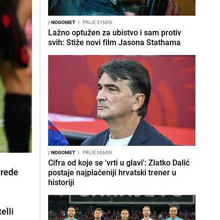
/
NOGOMET
I
PRIJE 31MIN
Lažno optužen za ubistvo i sam protiv
svih: Stiže novi film Jasona Stathama
/
NOGOMET
I
PRIJE 36MIN
Cifra od koje se 'vrti u glavi': Zlatko Dalić
vrede
postaje najplaćeniji hrvatski trener u
historiji
elli