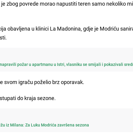
k je zbog povrede morao napustiti teren samo nekoliko m
ija obavljena u klinici La Madonina, gdje je Modriću sani
sti.
apravili požar u apartmanu u Istri, vlasniku se smijali i pokazivali sredn
 je svom igraču poželio brz oporavak.
tupati do kraja sezone.
tižu iz Milana: Za Luku Modrića završena sezona