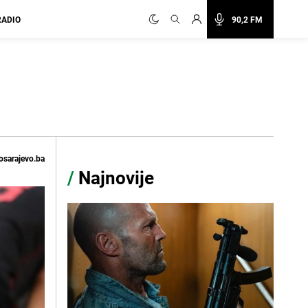
RADIO
90,2 FM
osarajevo.ba
/
Najnovije