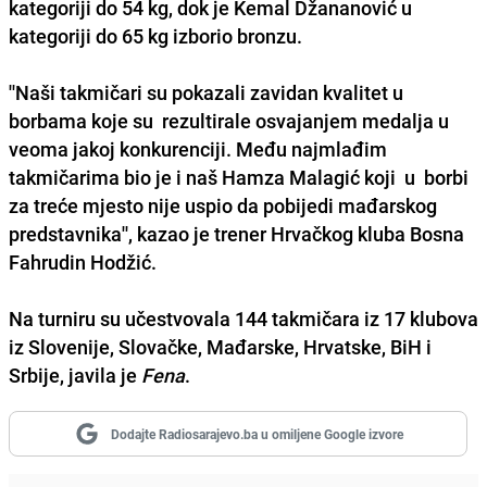
kategoriji do
54
kg, dok je
Kemal Džananović
u
kategoriji do
65
kg izborio bronzu.
''Naši takmičari su pokazali zavidan kvalitet u
borbama koje su rezultirale osvajanjem medalja u
veoma jakoj konkurenciji. Među najmlađim
takmičarima bio je i naš
Hamza Malagić
koji u borbi
za treće mjesto nije uspio da pobijedi mađarskog
predstavnika'', kazao je trener Hrvačkog kluba Bosna
Fahrudin Hodžić.
Na turniru su učestvovala
144
takmičara iz
17
klubova
iz Slovenije, Slovačke, Mađarske, Hrvatske, BiH i
Srbije, javila je
Fena
.
Dodajte Radiosarajevo.ba u omiljene Google izvore