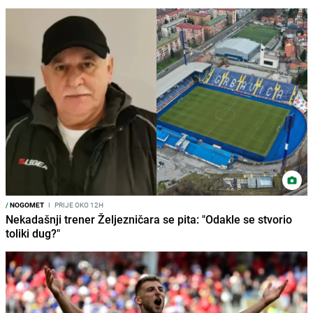
/
NOGOMET
I
PRIJE OKO 12H
Nekadašnji trener Željezničara se pita: "Odakle se stvorio
toliki dug?"