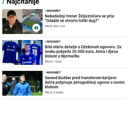
/
Najčitanije
/
NOGOMET
Nekadašnji trener Željezničara se pita:
"Odakle se stvorio toliki dug?"
PRIJE OKO 12H
/
NOGOMET
Bild otkrio detalje o Džekinom ugovoru: Za
svaku pobjedu 20.000 eura, Amra i djeca
dolaze u Njemačku
PRIJE 1 DAN
/
NOGOMET
Samed Baždar pred transferom karijere:
Sutra potpisuje petogodišnji ugovor s novim
klubom
PRIJE 2 DANA