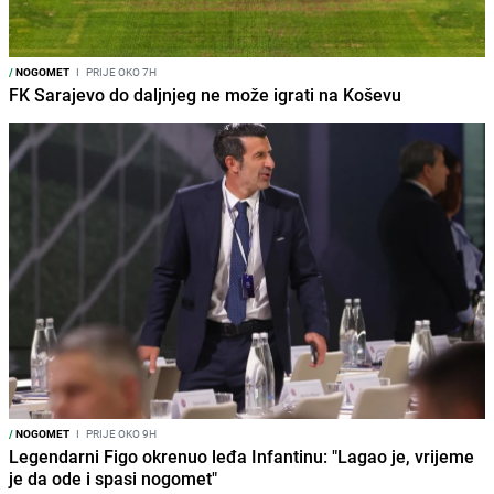
/
NOGOMET
I
PRIJE OKO 7H
FK Sarajevo do daljnjeg ne može igrati na Koševu
/
NOGOMET
I
PRIJE OKO 9H
Legendarni Figo okrenuo leđa Infantinu: "Lagao je, vrijeme
je da ode i spasi nogomet"