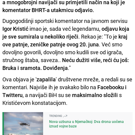
a mnogobrojni navijači su primjetili način na koji je
komentator BHRT-a utakmicu odjavio.
Dugogodišnji sportski komentator na javnom servisu
Igor Kristić
imao je, sada već legendarnu,
odjavu koja
je sve sumirala u nekoliko riječi
. Rekao je: "To je
kraj
ove patnje, zeničke patnje ovog 20. juna
. Već smo
dovoljno govorili, dovoljno smo kudili sve od igrača,
stručnog štaba, saveza..
Neću dužiti više, reći ću još:
Bruka i sramota. Doviđenja
."
Ova objava je '
zapalila
' društvene mreže, a redali su se
komentari. Najviše ih je svakako bilo na
Facebooku i
Twitteru
, a navijači BiH su se
maksimalno složili
s
Kristićevom konstatacijom.
TRENDING
Nova uzbuna u Njemačkoj: Dva drona uočena
iznad vojne baze