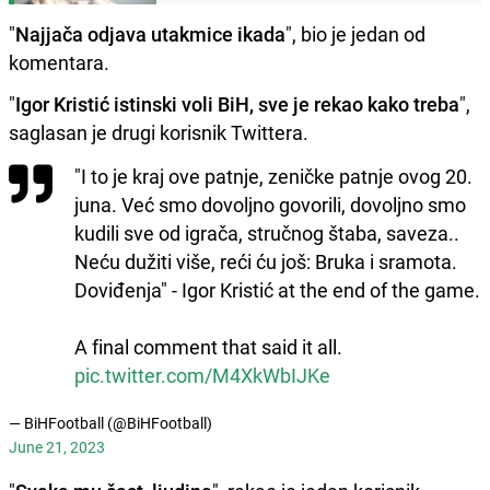
"
Najjača odjava utakmice ikada
", bio je jedan od
komentara.
"
Igor Kristić istinski voli BiH, sve je rekao kako treba
",
saglasan je drugi korisnik Twittera.
"I to je kraj ove patnje, zeničke patnje ovog 20.
juna. Već smo dovoljno govorili, dovoljno smo
kudili sve od igrača, stručnog štaba, saveza..
Neću dužiti više, reći ću još: Bruka i sramota.
Doviđenja" - Igor Kristić at the end of the game.
A final comment that said it all.
pic.twitter.com/M4XkWbIJKe
— BiHFootball (@BiHFootball)
June 21, 2023