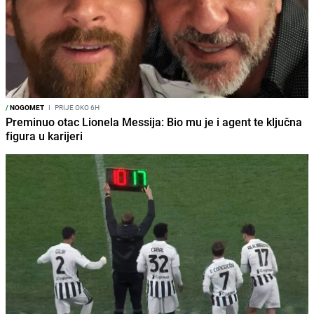
/
NOGOMET
I
PRIJE OKO 6H
Preminuo otac Lionela Messija: Bio mu je i agent te ključna
figura u karijeri