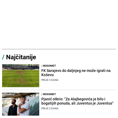
/
Najčitanije
/
NOGOMET
FK Sarajevo do daljnjeg ne može igrati na
Koševu
PRIJE 3 DANA
/
NOGOMET
Pjanić otkrio: "Za Alajbegovića je bilo i
bogatijih ponuda, ali Juventus je Juventus"
PRIJE 2 DANA