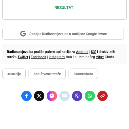
REZULTATI
Dodajte Radiosarajevo.ba u omiljene Google izvore
Radiosarajevo.ba
pratite putem aplikacije za
Android
|
iOS
i društvenih
mreža
Twitter
|
Facebook
|
Instagram
, kao i putem našeg
Viber
Chata.
#reakcije
#društvene mreže
#komentator