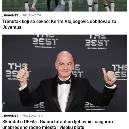
/
NOGOMET
I
PRIJE OKO 7H
Trenutak koji se čekao: Kerim Alajbegović debitovao za
Juventus
/
NOGOMET
I
PRIJE OKO 13H
Skandal u UEFA-i: Gianni Infantino ljubavnici osigurao
unapređeno radno mjesto i visoku platu