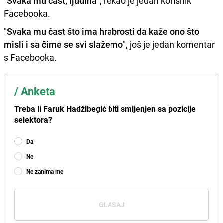
"
Svaka mu čast, ljudina
", rekao je jedan korisnik
Facebooka.
"
Svaka mu čast što ima hrabrosti da kaže ono što
misli i sa čime se svi slažemo
", još je jedan komentar
s Facebooka.
/
Anketa
Treba li Faruk Hadžibegić biti smijenjen sa pozicije
selektora?
Da
Ne
Ne zanima me
GLASAJ