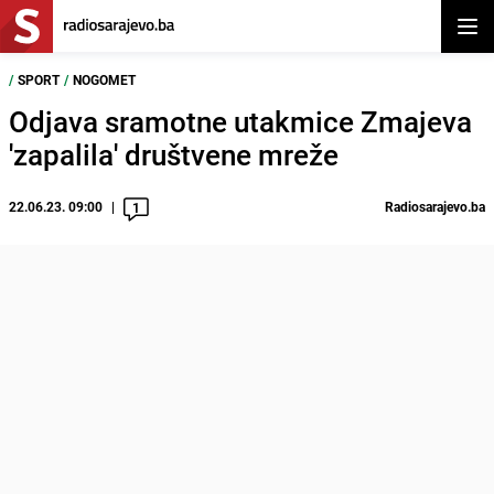
Otvor
/
SPORT
/
NOGOMET
Odjava sramotne utakmice Zmajeva
'zapalila' društvene mreže
22.06.23. 09:00
Radiosarajevo.ba
1