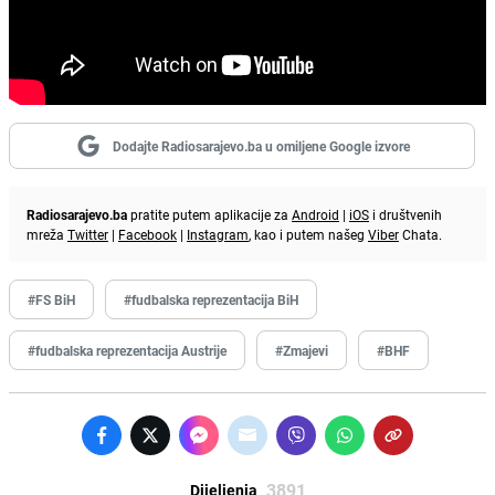
Dodajte Radiosarajevo.ba u omiljene Google izvore
Radiosarajevo.ba
pratite putem aplikacije za
Android
|
iOS
i društvenih
mreža
Twitter
|
Facebook
|
Instagram
, kao i putem našeg
Viber
Chata.
#FS BiH
#fudbalska reprezentacija BiH
#fudbalska reprezentacija Austrije
#Zmajevi
#BHF
3891
Dijeljenja