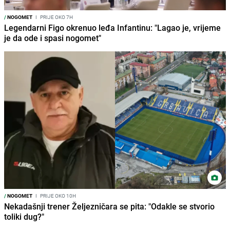
/
NOGOMET
I
PRIJE OKO 7H
Legendarni Figo okrenuo leđa Infantinu: "Lagao je, vrijeme
je da ode i spasi nogomet"
/
NOGOMET
I
PRIJE OKO 10H
Nekadašnji trener Željezničara se pita: "Odakle se stvorio
toliki dug?"