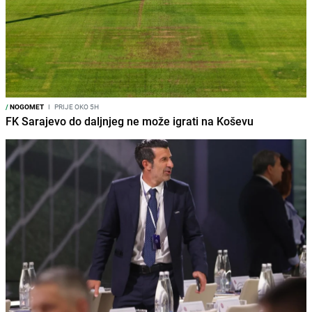
/
NOGOMET
I
PRIJE OKO 5H
FK Sarajevo do daljnjeg ne može igrati na Koševu