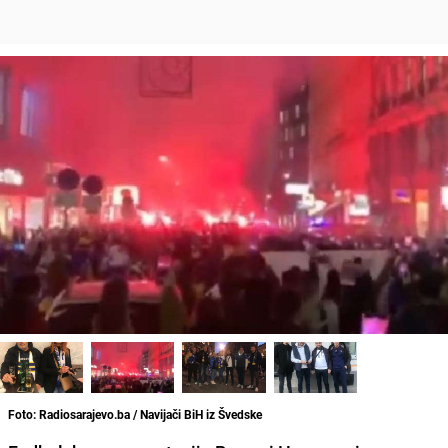
Foto: Radiosarajevo.ba / Navijači BiH iz Švedske