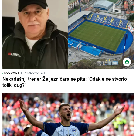
/
NOGOMET
I
PRIJE OKO 12H
Nekadašnji trener Željezničara se pita: "Odakle se stvorio
toliki dug?"