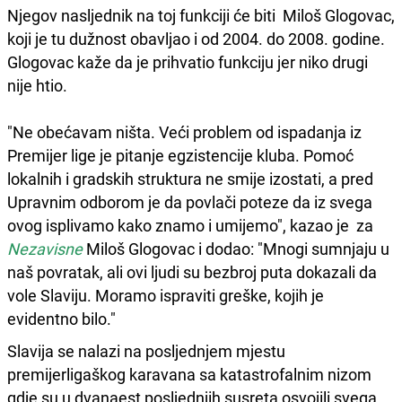
Njegov nasljednik na toj funkciji će biti Miloš Glogovac,
koji je tu dužnost obavljao i od 2004. do 2008. godine.
Glogovac kaže da je prihvatio funkciju jer niko drugi
nije htio.
"Ne obećavam ništa. Veći problem od ispadanja iz
Premijer lige je pitanje egzistencije kluba. Pomoć
lokalnih i gradskih struktura ne smije izostati, a pred
Upravnim odborom je da povlači poteze da iz svega
ovog isplivamo kako znamo i umijemo", kazao je za
Nezavisne
Miloš Glogovac i dodao: "Mnogi sumnjaju u
naš povratak, ali ovi ljudi su bezbroj puta dokazali da
vole Slaviju. Moramo ispraviti greške, kojih je
evidentno bilo."
Slavija se nalazi na posljednjem mjestu
premijerligaškog karavana sa katastrofalnim nizom
gdje su u dvanaest posljednjih susreta osvojili svega