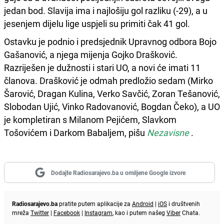
jedan bod. Slavija ima i najlošiju gol razliku (-29), a u
jesenjem dijelu lige uspjeli su primiti čak 41 gol.
Ostavku je podnio i predsjednik Upravnog odbora Bojo
Gašanović, a njega mijenja Gojko Drašković.
Razriješen je dužnosti i stari UO, a novi će imati 11
članova. Drašković je odmah predložio sedam (Mirko
Šarović, Dragan Kulina, Verko Savčić, Zoran Tešanović,
Slobodan Ujić, Vinko Radovanović, Bogdan Čeko), a UO
je kompletiran s Milanom Pejićem, Slavkom
Tošovićem i Darkom Babaljem, pišu
Nezavisne
.
Dodajte Radiosarajevo.ba u omiljene Google izvore
Radiosarajevo.ba
pratite putem aplikacije za
Android
|
iOS
i društvenih
mreža
Twitter
|
Facebook
|
Instagram
, kao i putem našeg
Viber
Chata.