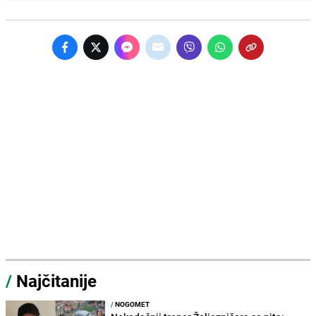
/
Najčitanije
/
NOGOMET