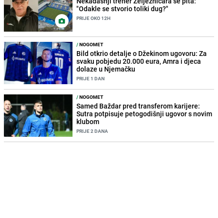
Nekadašnji trener Željezničara se pita:
"Odakle se stvorio toliki dug?"
PRIJE OKO 12H
/
NOGOMET
Bild otkrio detalje o Džekinom ugovoru: Za
svaku pobjedu 20.000 eura, Amra i djeca
dolaze u Njemačku
PRIJE 1 DAN
/
NOGOMET
Samed Baždar pred transferom karijere:
Sutra potpisuje petogodišnji ugovor s novim
klubom
PRIJE 2 DANA