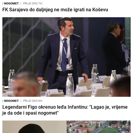
/
NOGOMET
I
PRIJE OKO 7H
FK Sarajevo do daljnjeg ne može igrati na Koševu
/
NOGOMET
I
PRIJE OKO 9H
Legendarni Figo okrenuo leđa Infantinu: "Lagao je, vrijeme
je da ode i spasi nogomet"