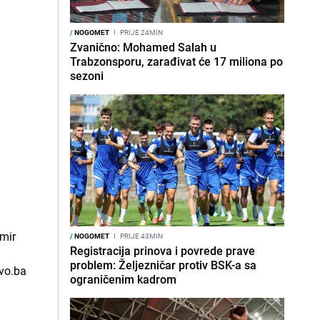
/
NOGOMET
I
PRIJE 24MIN
Zvanično: Mohamed Salah u
Trabzonsporu, zarađivat će 17 miliona po
sezoni
/
NOGOMET
I
PRIJE 43MIN
Registracija prinova i povrede prave
problem: Željezničar protiv BSK-a sa
ograničenim kadrom