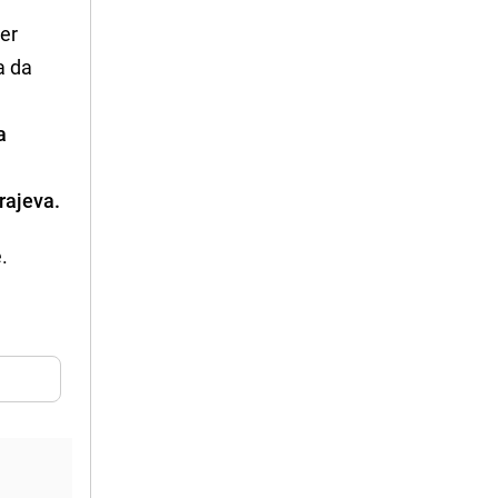
jer
a da
a
arajeva.
e.