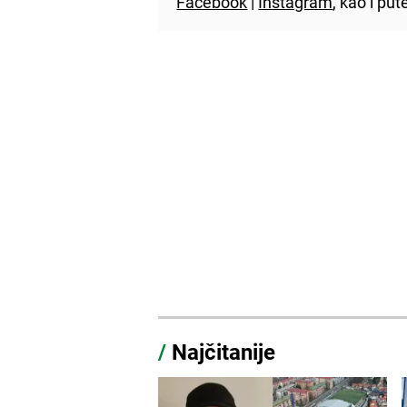
Facebook
|
Instagram
, kao i p
/
Najčitanije