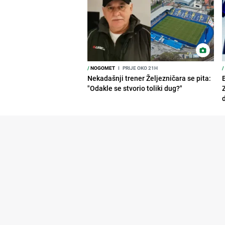
/
NOGOMET
I
PRIJE OKO 21H
/
Nekadašnji trener Željezničara se pita:
"Odakle se stvorio toliki dug?"