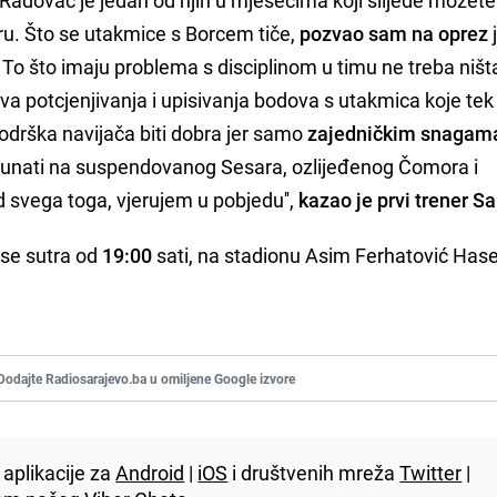
ru. Što se utakmice s Borcem tiče,
pozvao sam na oprez
 To što imaju problema s disciplinom u timu ne treba ništ
va potcjenjivanja i upisivanja bodova s utakmica koje tek
odrška navijača biti dobra jer samo
zajedničkim snagam
unati na suspendovanog Sesara, ozlijeđenog Čomora i
 svega toga, vjerujem u pobjedu'',
kazao je prvi trener S
 se sutra od
19:00
sati, na stadionu Asim Ferhatović Has
Dodajte Radiosarajevo.ba u omiljene Google izvore
aplikacije za
Android
|
iOS
i društvenih mreža
Twitter
|