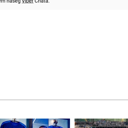
utem našeg
Viber
Chata.