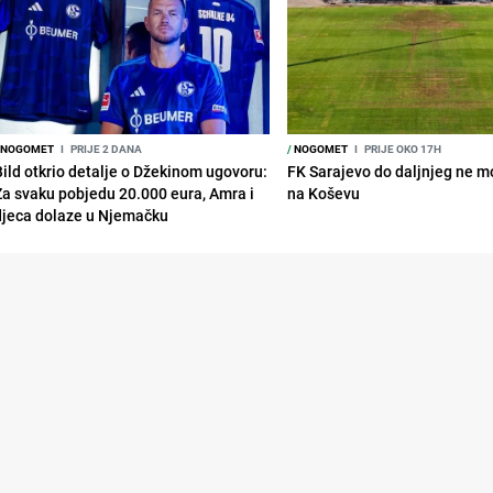
NOGOMET
I
PRIJE 2 DANA
/
NOGOMET
I
PRIJE OKO 17H
Bild otkrio detalje o Džekinom ugovoru:
FK Sarajevo do daljnjeg ne mo
Za svaku pobjedu 20.000 eura, Amra i
na Koševu
djeca dolaze u Njemačku