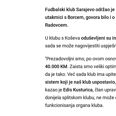
Fudbalski klub Sarajevo održao j
utakmici s Borcem, govora bilo i 
Radovcem
.
U klubu s Koševa
oduševljeni su i
sada se može nagovijestiti uspješn
''Prezadovoljni smo, po ovom osnov
40.000 KM
. Zaista smo veliki optim
da je tako. Već sada klub ima upite 
sistem koji je naš klub uspostavio
kazao je
Edis Kusturica
, član upra
donijela splitskom klubu, ne može d
funkcionisanja organa kluba.