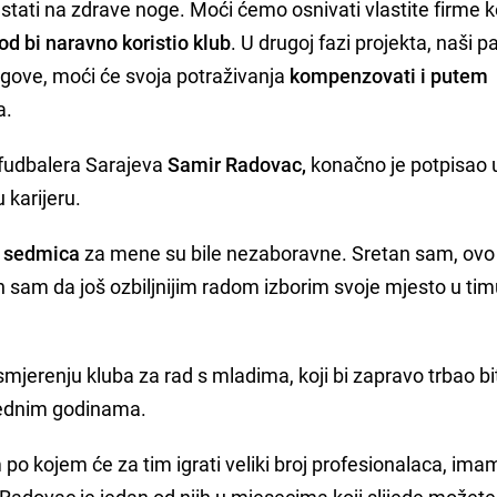
 stati na zdrave noge. Moći ćemo osnivati vlastite firme k
od bi naravno koristio klub
. U drugoj fazi projekta, naši p
ove, moći će svoja potraživanja
kompenzovati i putem
a.
 fudbalera Sarajeva
Samir Radovac,
konačno je potpisao 
 karijeru.
o sedmica
za mene su bile nezaboravne. Sretan sam, ovo 
sam da još ozbiljnijim radom izborim svoje mjesto u timu
mjerenju kluba za rad s mladima, koji bi zapravo trbao bi
rednim godinama.
 po kojem će za tim igrati veliki broj profesionalaca, ima
Radovac je jedan od njih u mjesecima koji slijede možete