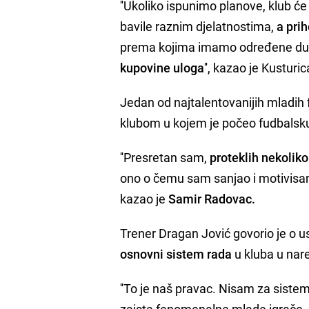
''Ukoliko ispunimo planove, klub će
bavile raznim djelatnostima,
a prih
prema kojima imamo određene dug
kupovine uloga
'', kazao je Kusturic
Jedan od najtalentovanijih mladih
klubom u kojem je počeo fudbalsku
''Presretan sam,
proteklih nekolik
ono o čemu sam sanjao i motivisan 
kazao je
Samir Radovac.
Trener Dragan Jović govorio je o us
osnovni sistem rada
u kluba u na
''To je naš pravac. Nisam za sistem
zaista fenomenalne mlade igrače, 