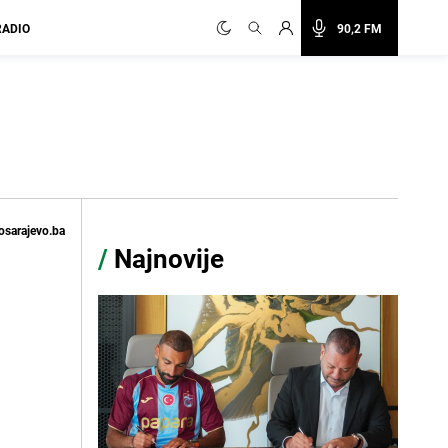
RADIO
90,2 FM
osarajevo.ba
/
Najnovije