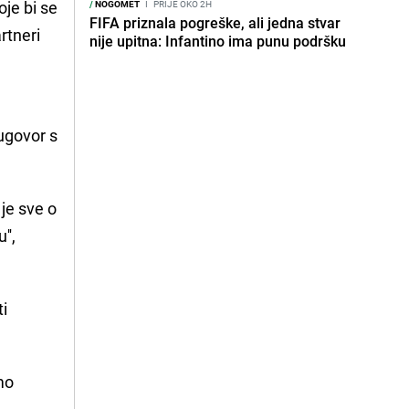
oje bi se
/
NOGOMET
I
PRIJE OKO 2H
FIFA priznala pogreške, ali jedna stvar
artneri
nije upitna: Infantino ima punu podršku
ugovor s
je sve o
'',
ti
mo