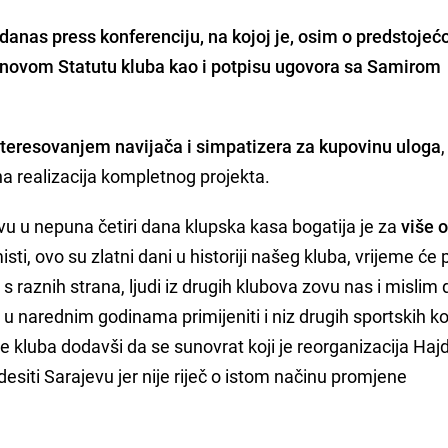
e danas
press konferenciju
, na kojoj je, osim o predstojeć
o novom Statutu kluba kao i potpisu ugovora sa
Samirom
nteresovanjem navijača i simpatizera za kupovinu uloga
,
a realizacija kompletnog projekta.
u u nepuna četiri dana klupska kasa bogatija je za
više 
isti, ovo su zlatni dani u historiji našeg kluba, vrijeme će
s raznih strana, ljudi iz drugih klubova zovu nas i mislim 
, u narednim godinama primijeniti i niz drugih sportskih kol
ve kluba dodavši da se sunovrat koji je reorganizacija Ha
esiti Sarajevu jer nije riječ o istom načinu promjene