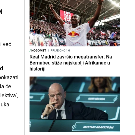
oj
 i već
/
NOGOMET
I
PRIJE OKO 1H
Real Madrid završio megatransfer: Na
Bernabeu stiže najskuplji Afrikanac u
od
historiji
 pokazati
da će
ektiva'',
jduka