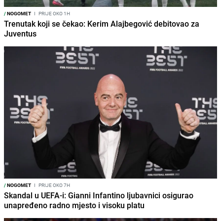
/
NOGOMET
I
PRIJE OKO 1H
Trenutak koji se čekao: Kerim Alajbegović debitovao za
Juventus
/
NOGOMET
I
PRIJE OKO 7H
Skandal u UEFA-i: Gianni Infantino ljubavnici osigurao
unapređeno radno mjesto i visoku platu