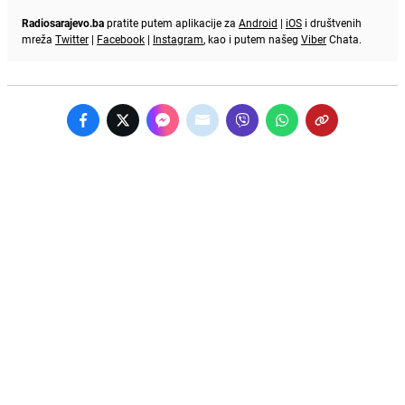
Radiosarajevo.ba
pratite putem aplikacije za
Android
|
iOS
i društvenih
mreža
Twitter
|
Facebook
|
Instagram
, kao i putem našeg
Viber
Chata.