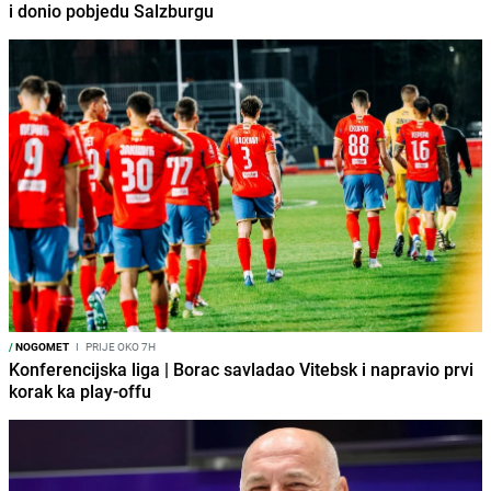
i donio pobjedu Salzburgu
/
NOGOMET
I
PRIJE OKO 7H
Konferencijska liga | Borac savladao Vitebsk i napravio prvi
korak ka play-offu