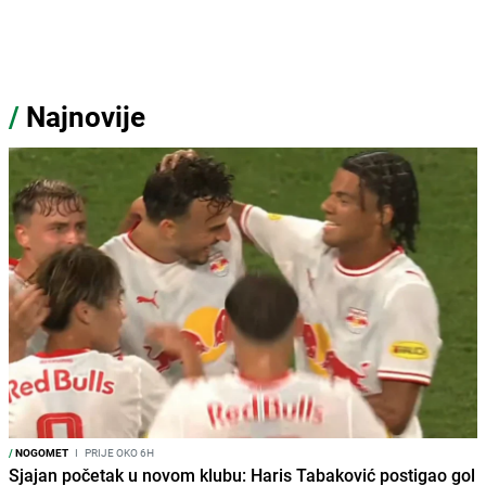
/
Najnovije
/
NOGOMET
I
PRIJE OKO 6H
Sjajan početak u novom klubu: Haris Tabaković postigao gol