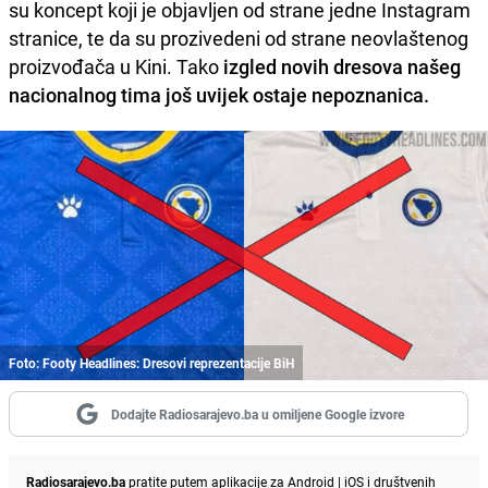
su koncept koji je objavljen od strane jedne Instagram
stranice, te da su prozivedeni od strane neovlaštenog
proizvođača u Kini. Tako
izgled novih dresova našeg
nacionalnog tima još uvijek ostaje nepoznanica.
Foto: Footy Headlines: Dresovi reprezentacije BiH
Dodajte Radiosarajevo.ba u omiljene Google izvore
Radiosarajevo.ba
pratite putem aplikacije za
Android
|
iOS
i društvenih