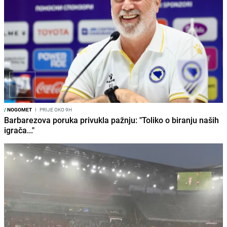
/
NOGOMET
I
PRIJE OKO 9H
Barbarezova poruka privukla pažnju: "Toliko o biranju naših
igrača..."