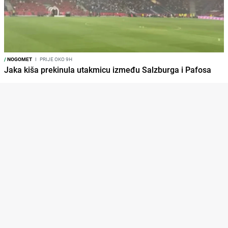
/
NOGOMET
I
PRIJE OKO 9H
Jaka kiša prekinula utakmicu između Salzburga i Pafosa