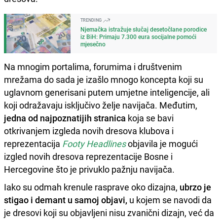
TRENDING
Njemačka istražuje slučaj desetočlane porodice
iz BiH: Primaju 7.300 eura socijalne pomoći
mjesečno
Na mnogim portalima, forumima i društvenim
mrežama do sada je izašlo mnogo koncepta koji su
uglavnom generisani putem umjetne inteligencije, ali
koji odražavaju isključivo želje navijača. Međutim,
jedna od najpoznatijih stranica
koja se bavi
otkrivanjem izgleda novih dresova klubova i
reprezentacija
Footy Headlines
objavila je mogući
izgled novih dresova reprezentacije Bosne i
Hercegovine što je privuklo pažnju navijača.
Iako su odmah krenule rasprave oko dizajna,
ubrzo je
stigao i demant u samoj objavi,
u kojem se navodi da
je dresovi koji su objavljeni nisu zvanični dizajn, već da