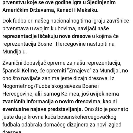
prvenstvu koje se ove godine igra u Sjedinjenim
Američkim Državama, Kanadi i Meksiku.
Dok fudbaleri našeg nacionalnog tima igraju završnice
prvenstava u svojim klubovima,
navijači naše
reprezentacije iščekuju nove dresove
u kojima će
reprezentacija Bosne i Hercegovine nastupiti na
Mundijalu.
Zvanični dobavljač opreme za našu reprezentaciju,
španski
Kelme,
će opremiti "Zmajeve" za Mundijal, no
ono što navijače zanima jeste dizajn dresova. Iz
Nogometnog/Fudbalskog saveza Bosne i
Hercegovine, ali i samog Kelmea,
još uvijek nema
zvaničnih informacija o novim dresovima, kao ni
eventualne najave predstavljanja.
Ono što je poznato
jeste da je krovna kuća bosanskohercegovačkog
fudbala odabrala domaćeg dizajnera za novi izgled
dresova.