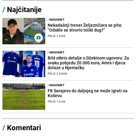
/
Najčitanije
/
NOGOMET
Nekadašnji trener Željezničara se pita:
"Odakle se stvorio toliki dug?"
PRIJE 1 DAN
/
NOGOMET
Bild otkrio detalje o Džekinom ugovoru: Za
svaku pobjedu 20.000 eura, Amra i djeca
dolaze u Njemačku
PRIJE 2 DANA
/
NOGOMET
FK Sarajevo do daljnjeg ne može igrati na
Koševu
PRIJE 1 DAN
/
Komentari