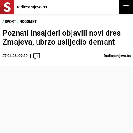
Otvor
/
SPORT
/
NOGOMET
Poznati insajderi objavili novi dres
Zmajeva, ubrzo uslijedio demant
27.04.26. 09:30
Radiosarajevo.ba
3