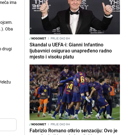
g meča ima
vojcem.
0.). Oba
/
NOGOMET
I
PRIJE OKO 8H
Skandal u UEFA-i: Gianni Infantino
o drugi
ljubavnici osigurao unapređeno radno
mjesto i visoku platu
 Veležu
/
NOGOMET
I
PRIJE OKO 9H
Fabrizio Romano otkrio senzaciju: Ovo je