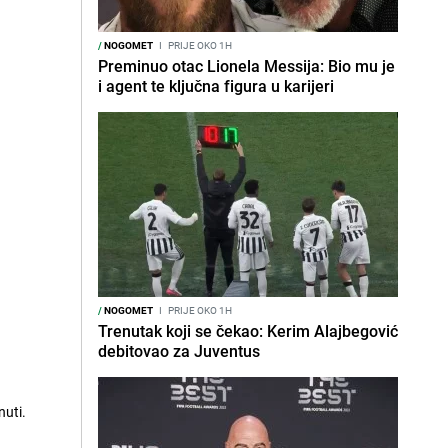
/
NOGOMET
I
PRIJE OKO 1H
Preminuo otac Lionela Messija: Bio mu je
i agent te ključna figura u karijeri
/
NOGOMET
I
PRIJE OKO 1H
Trenutak koji se čekao: Kerim Alajbegović
debitovao za Juventus
nuti.