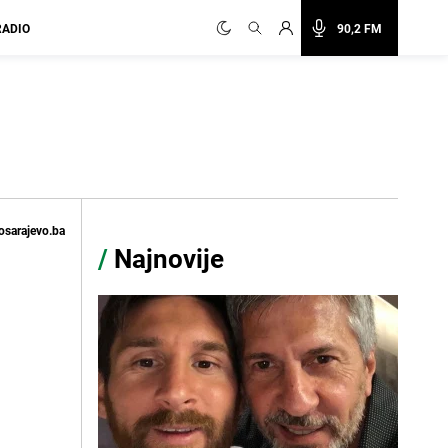
RADIO
90,2 FM
osarajevo.ba
/
Najnovije