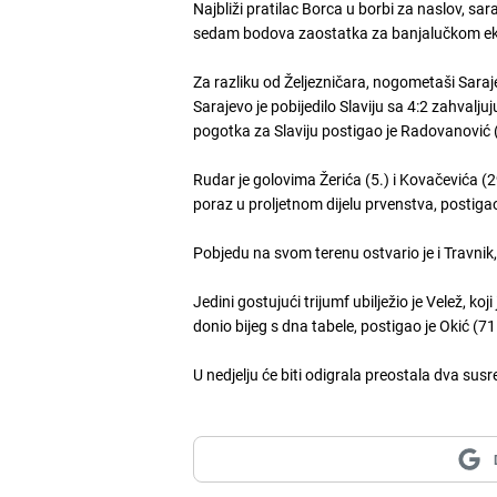
Najbliži pratilac Borca u borbi za naslov, sa
sedam bodova zaostatka za banjalučkom e
Za razliku od Željezničara, nogometaši Saraj
Sarajevo je pobijedilo Slaviju sa 4:2 zahvalju
pogotka za Slaviju postigao je Radovanović (
Rudar je golovima Žerića (5.) i Kovačevića (29
poraz u proljetnom dijelu prvenstva, postiga
Pobjedu na svom terenu ostvario je i Travnik, k
Jedini gostujući trijumf ubilježio je Velež, ko
donio bijeg s dna tabele, postigao je Okić (71
U nedjelju će biti odigrala preostala dva susret