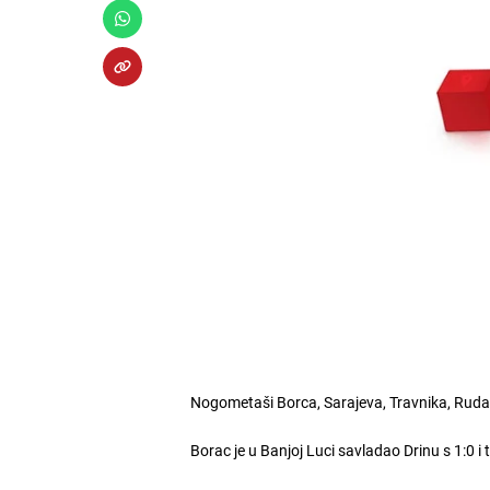
Nogometaši Borca, Sarajeva, Travnika, Rudara 
Borac je u Banjoj Luci savladao Drinu s 1:0 i