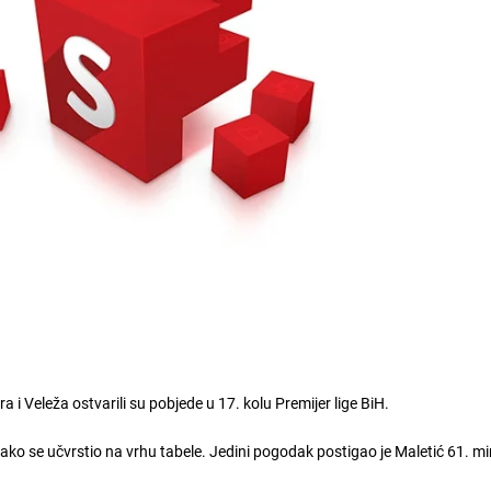
i Veleža ostvarili su pobjede u 17. kolu Premijer lige BiH.
 tako se učvrstio na vrhu tabele. Jedini pogodak postigao je Maletić 61. mi