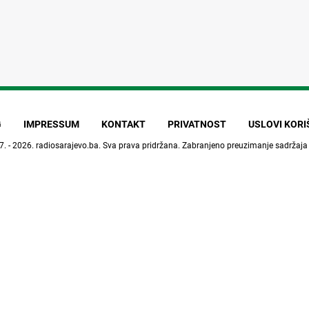
G
IMPRESSUM
KONTAKT
PRIVATNOST
USLOVI KOR
7. - 2026.
radiosarajevo.ba
. Sva prava pridržana. Zabranjeno preuzimanje sadržaja