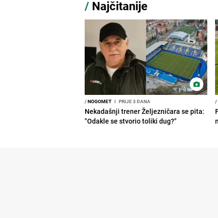
/
Najčitanije
/
NOGOMET
I
PRIJE 3 DANA
/
Nekadašnji trener Željezničara se pita:
"Odakle se stvorio toliki dug?"