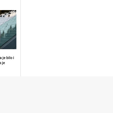
 je bilo i
s je