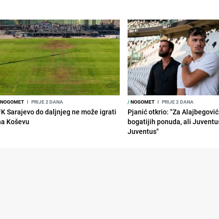
NOGOMET
I
PRIJE 2 DANA
/
NOGOMET
I
PRIJE 2 DANA
FK Sarajevo do daljnjeg ne može igrati
Pjanić otkrio: "Za Alajbegovića
na Koševu
bogatijih ponuda, ali Juventu
Juventus"