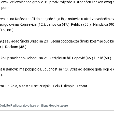
rajevski Željezničar odigrao je 0:0 protiv Zvijezde u Gradačcu i nakon ovo
kipom.
eva su na Koševu došli do pobjede koja ih je ostavila u utrci za vodećim d
jući golovima Kojaševića (12.), Jahovića (47.), Pehlića (59.) i Nandžića (9
15., 88.).
.) savladao Široki Brijeg sa 2:1. Jedini pogodak za Široki, kojem je ovo bi
o je Roskam (45.).
oji je savladao Slobodu sa 2:0. Strijelci su bili Popović (45.) i Fajić (50.).
ji je u Banovićima pobijedio Budućnost sa 1:0. Strijelac jedinog gola, koji je
.).
a 17. kola, a sastaju se: Zrinjski - Čelik i Olimpic - Leotar.
Dodajte Radiosarajevo.ba u omiljene Google izvore