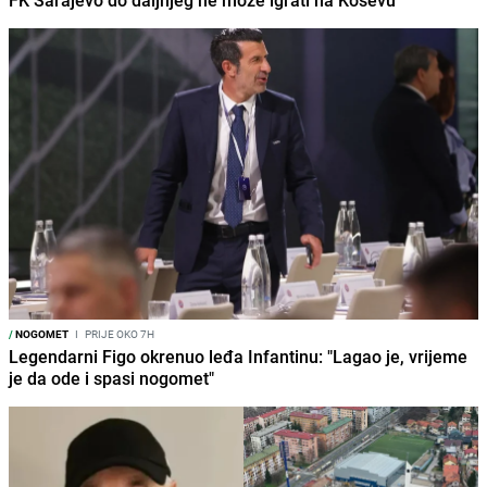
FK Sarajevo do daljnjeg ne može igrati na Koševu
/
NOGOMET
I
PRIJE OKO 7H
Legendarni Figo okrenuo leđa Infantinu: "Lagao je, vrijeme
je da ode i spasi nogomet"