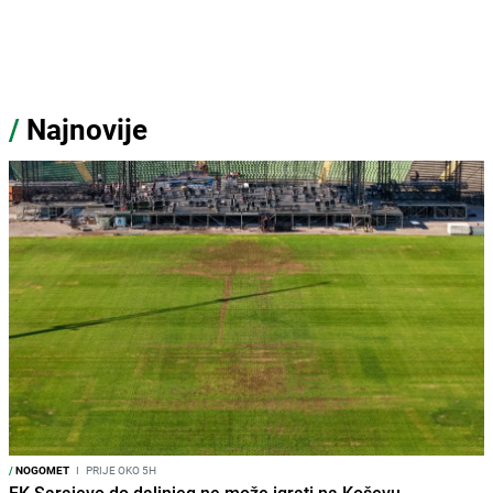
/
Najnovije
/
NOGOMET
I
PRIJE OKO 5H