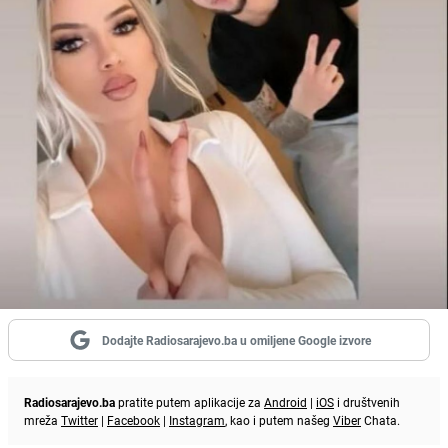
Dodajte Radiosarajevo.ba u omiljene Google izvore
Radiosarajevo.ba
pratite putem aplikacije za
Android
|
iOS
i društvenih
mreža
Twitter
|
Facebook
|
Instagram
, kao i putem našeg
Viber
Chata.