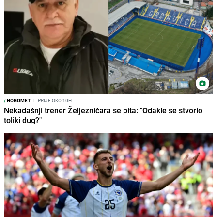
/
NOGOMET
I
PRIJE OKO 10H
Nekadašnji trener Željezničara se pita: "Odakle se stvorio
toliki dug?"