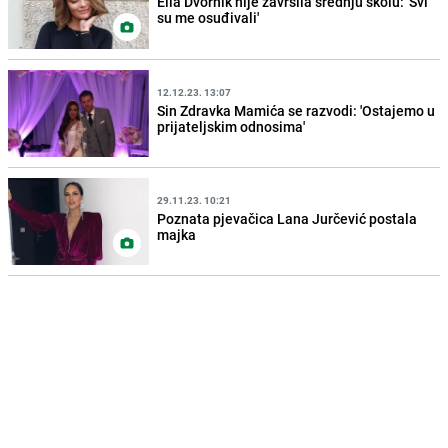
Ella Dvornik nije završila srednju školu: 'Svi
su me osuđivali'
12.12.23. 13:07
Sin Zdravka Mamića se razvodi: 'Ostajemo u
prijateljskim odnosima'
29.11.23. 10:21
Poznata pjevačica Lana Jurčević postala
majka