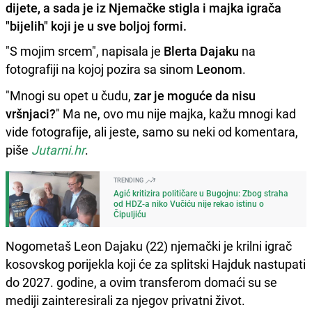
dijete, a sada je iz Njemačke stigla i majka igrača
"bijelih" koji je u sve boljoj formi.
"S mojim srcem", napisala je
Blerta Dajaku
na
fotografiji na kojoj pozira sa sinom
Leonom
.
"Mnogi su opet u čudu,
zar je moguće da nisu
vršnjaci?
" Ma ne, ovo mu nije majka, kažu mnogi kad
vide fotografije, ali jeste, samo su neki od komentara,
piše
Jutarni.hr
.
TRENDING
Agić kritizira političare u Bugojnu: Zbog straha
od HDZ-a niko Vučiću nije rekao istinu o
Čipuljiću
Nogometaš Leon Dajaku (22) njemački je krilni igrač
kosovskog porijekla koji će za splitski Hajduk nastupati
do 2027. godine, a ovim transferom domaći su se
mediji zainteresirali za njegov privatni život.