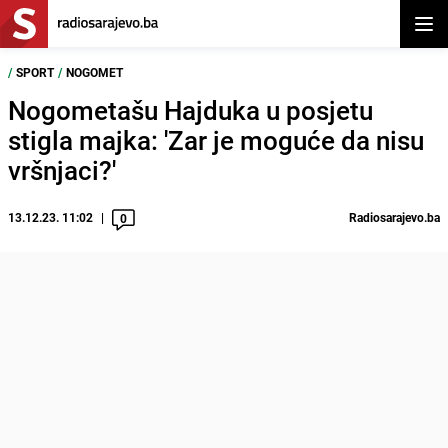
Otvor
/
SPORT
/
NOGOMET
Nogometašu Hajduka u posjetu
stigla majka: 'Zar je moguće da nisu
vršnjaci?'
13.12.23. 11:02
Radiosarajevo.ba
0