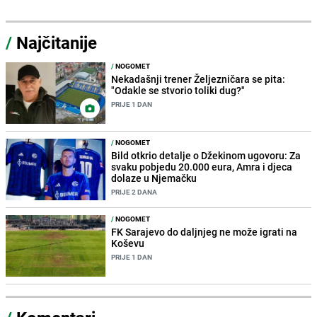
/
Najčitanije
/
NOGOMET
Nekadašnji trener Željezničara se pita:
"Odakle se stvorio toliki dug?"
PRIJE 1 DAN
/
NOGOMET
Bild otkrio detalje o Džekinom ugovoru: Za
svaku pobjedu 20.000 eura, Amra i djeca
dolaze u Njemačku
PRIJE 2 DANA
/
NOGOMET
FK Sarajevo do daljnjeg ne može igrati na
Koševu
PRIJE 1 DAN