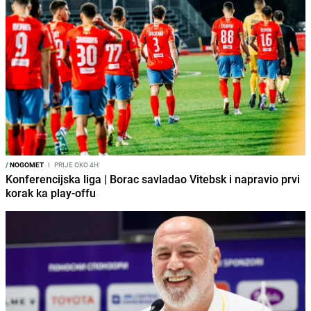
/
NOGOMET
I
PRIJE OKO 4H
Konferencijska liga | Borac savladao Vitebsk i napravio prvi
korak ka play-offu