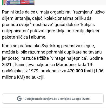
Panini kaže da će u maju organizirati "razmjenu" uživo
diljem Britanije, dajući kolekcionarima priliku da
pronađu svoje "must-have"igrače dok će "kutija s
naljepnicama" putovati gore-dolje po zemlji, dijeleći
pakete sličica i albume.
Kada se prašina oko Svjetskog prvenstva slegne,
možda bi bilo razumno pohraniti duplikate na tavanu
jer postoji rastuće tržište "vintage naljepnica". Godine
2021., Paninijeva naljepnica Maradone, tada 19-
godišnjaka, iz 1979. prodana je za
470.000 funti
(1,06
miliona KM) na aukciji.
Dodajte Radiosarajevo.ba u omiljene Google izvore