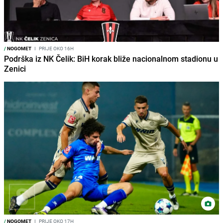
/
NOGOMET
I
PRIJE OKO 16H
Podrška iz NK Čelik: BiH korak bliže nacionalnom stadionu u
Zenici
/
NOGOMET
I
PRIJE OKO 17H