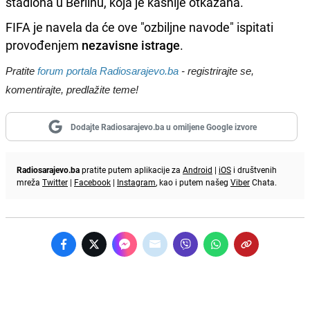
stadiona u Berlinu, koja je kasnije otkazana.
FIFA je navela da će ove "ozbiljne navode" ispitati
provođenjem
nezavisne istrage
.
Pratite
forum portala Radiosarajevo.ba
- registrirajte se,
komentirajte, predlažite teme!
Dodajte Radiosarajevo.ba u omiljene Google izvore
Radiosarajevo.ba
pratite putem aplikacije za
Android
|
iOS
i društvenih
mreža
Twitter
|
Facebook
|
Instagram
, kao i putem našeg
Viber
Chata.