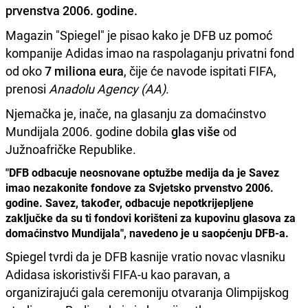
prvenstva 2006. godine
.
Magazin "Spiegel" je pisao kako je DFB uz pomoć
kompanije Adidas imao na raspolaganju privatni fond
od oko
7 miliona eura
, čije će navode ispitati FIFA,
prenosi
Anadolu Agency (AA)
.
Njemačka je, inače, na glasanju za domaćinstvo
Mundijala 2006. godine dobila
glas više
od
Južnoafričke Republike.
"DFB odbacuje neosnovane optužbe medija da je Savez
imao nezakonite fondove za Svjetsko prvenstvo 2006.
godine. Savez, također, odbacuje nepotkrijepljene
zaključke da su ti fondovi korišteni za kupovinu glasova za
domaćinstvo Mundijala", navedeno je u saopćenju DFB-a.
Spiegel tvrdi da je DFB kasnije vratio novac vlasniku
Adidasa iskoristivši FIFA-u kao paravan, a
organizirajući gala ceremoniju otvaranja Olimpijskog