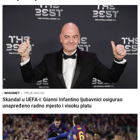
/
NOGOMET
I
PRIJE OKO 6H
Skandal u UEFA-i: Gianni Infantino ljubavnici osigurao
unapređeno radno mjesto i visoku platu