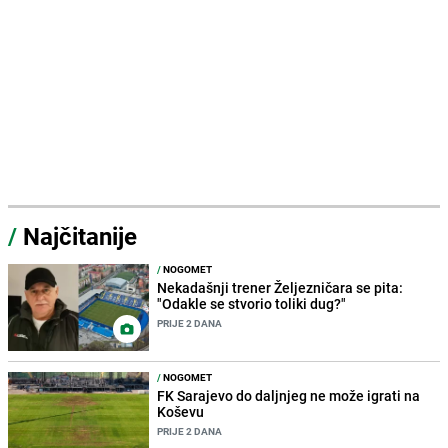
/
Najčitanije
/
NOGOMET
Nekadašnji trener Željezničara se pita:
"Odakle se stvorio toliki dug?"
PRIJE 2 DANA
/
NOGOMET
FK Sarajevo do daljnjeg ne može igrati na
Koševu
PRIJE 2 DANA