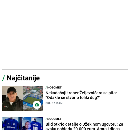
/
Najčitanije
/
NOGOMET
Nekadašnji trener Željezničara se pita:
"Odakle se stvorio toliki dug?"
PRIJE 1 DAN
/
NOGOMET
Bild otkrio detalje o Džekinom ugovoru: Za
svaku pobjedu 20.000 eura, Amra i djeca