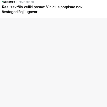
/
NOGOMET
I
PRIJE OKO 3H
Real završio veliki posao: Vinicius potpisao novi
šestogodišnji ugovor