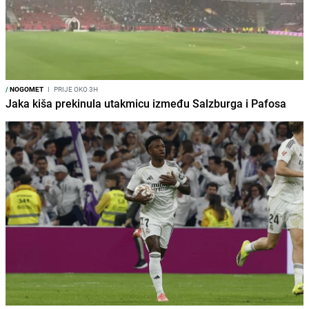
/
NOGOMET
I
PRIJE OKO 3H
Jaka kiša prekinula utakmicu između Salzburga i Pafosa