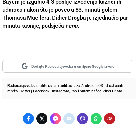
Bayern je izgubio 4-3 poslije izvođenja kaznenih
udaraca nakon što je poveo u 83. minuti golom
Thomasa Muellera
.
Didier Drogba
je izjednačio par
minuta kasnije, podsjeća
Fena
.
Dodajte Radiosarajevo.ba u omiljene Google izvore
Radiosarajevo.ba
pratite putem aplikacije za
Android
|
iOS
i društvenih
mreža
Twitter
|
Facebook
|
Instagram
, kao i putem našeg
Viber
Chata.