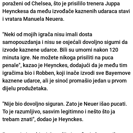
poraženi od Chelsea, što je prisililo trenera
Juppa
Heynckesa
da među izvođače kaznenih udaraca stavi
i vratara
Manuela Neuera
.
"
Neki od mojih igrača nisu imali dosta
samopouzdanja
i nisu se osjećali dovoljno sigurni da
izvode kaznene udarce. Bili su umorni nakon 120
minuta igre. Ne možete nikoga prisiliti na puca
penale", kazao je Heynckes, dodajući da je među tim
igračima bio i Robben, koji inače izvodi sve Bayernove
kaznene udarce, ali je sinoć promašio jedan u prvom
dijelu produžetaka.
"Nije bio dovoljno siguran. Zato je Neuer išao pucati.
To je razumljivo, sasvim legitimno i nešto što ja
trebam znati", dodao je Heynckes.