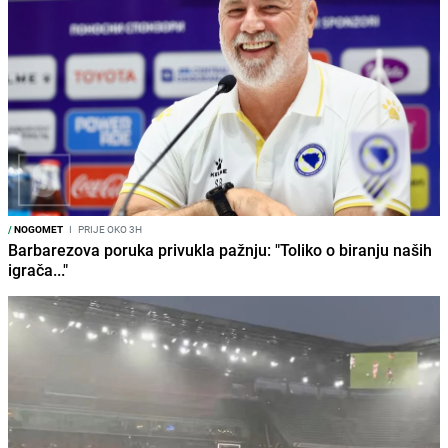
/
NOGOMET
I
PRIJE OKO 3H
Barbarezova poruka privukla pažnju: "Toliko o biranju naših
igrača..."