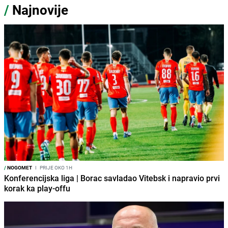
/
Najnovije
/
NOGOMET
I
PRIJE OKO 1H
Konferencijska liga | Borac savladao Vitebsk i napravio prvi
korak ka play-offu