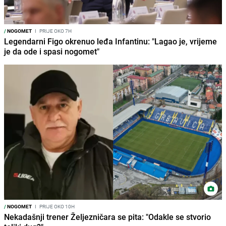
/
NOGOMET
I
PRIJE OKO 7H
Legendarni Figo okrenuo leđa Infantinu: "Lagao je, vrijeme
je da ode i spasi nogomet"
/
NOGOMET
I
PRIJE OKO 10H
Nekadašnji trener Željezničara se pita: "Odakle se stvorio