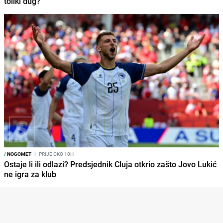
toliki dug?"
/
NOGOMET
I
PRIJE OKO 10H
Ostaje li ili odlazi? Predsjednik Cluja otkrio zašto Jovo Lukić
ne igra za klub