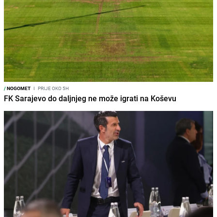
/
NOGOMET
I
PRIJE OKO 5H
FK Sarajevo do daljnjeg ne može igrati na Koševu