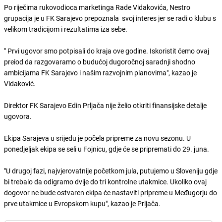
Po riječima rukovodioca marketinga Rade Vidakovića, Nestro
grupacija je u FK Sarajevo prepoznala svoj interes jer se radi o klubu s
velikom tradicijom i rezultatima iza sebe.
" Prvi ugovor smo potpisali do kraja ove godine. Iskoristit ćemo ovaj
preiod da razgovaramo o budućoj dugoročnoj saradnji shodno
ambicijama FK Sarajevo i našim razvojnim planovima", kazao je
Vidaković.
Direktor FK Sarajevo Edin Prljača nije želio otkriti finansijske detalje
ugovora.
Ekipa Sarajeva u srijedu je počela pripreme za novu sezonu. U
ponedjeljak ekipa se seli u Fojnicu, gdje će se pripremati do 29. juna.
"U drugoj fazi, najvjerovatnije početkom jula, putujemo u Sloveniju gdje
bi trebalo da odigramo dvije do tri kontrolne utakmice. Ukoliko ovaj
dogovor ne bude ostvaren ekipa će nastaviti pripreme u Međugorju do
prve utakmice u Evropskom kupu", kazao je Prljača.