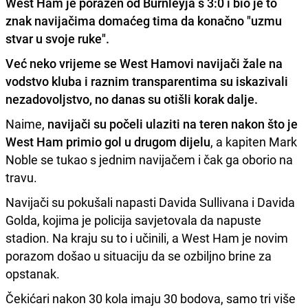
West Ham je poražen od Burnleyja s 3:0 i bio je to
znak navijačima domaćeg tima da konačno "uzmu
stvar u svoje ruke".
Već neko vrijeme se West Hamovi navijači žale na
vodstvo kluba i
raznim transparentima su iskazivali
nezadovoljstvo, no danas su otišli korak dalje.
Naime,
navijači su počeli ulaziti na teren nakon što je
West Ham primio gol u drugom dijelu
, a kapiten Mark
Noble se tukao s jednim navijačem i čak ga oborio na
travu.
Navijači su pokušali napasti Davida Sullivana i Davida
Golda, kojima je policija savjetovala da napuste
stadion. Na kraju su to i učinili, a West Ham je novim
porazom došao u situaciju da se ozbiljno brine za
opstanak.
Čekićari nakon 30 kola imaju 30 bodova, samo tri više