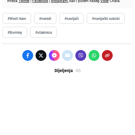
mreža
Twitter
|
Facebook
|
Instagram
, kao i putem našeg
Viber
Chata.
#West Ham
#neredi
#navijači
#navijački sukobi
#Burnley
#utakmica
46
Dijeljenja