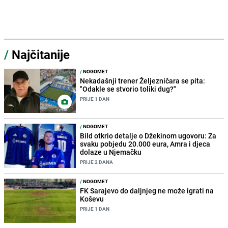
/
Najčitanije
/
NOGOMET
Nekadašnji trener Željezničara se pita:
"Odakle se stvorio toliki dug?"
PRIJE 1 DAN
/
NOGOMET
Bild otkrio detalje o Džekinom ugovoru: Za
svaku pobjedu 20.000 eura, Amra i djeca
dolaze u Njemačku
PRIJE 2 DANA
/
NOGOMET
FK Sarajevo do daljnjeg ne može igrati na
Koševu
PRIJE 1 DAN