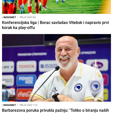
/
NOGOMET
I
PRIJE OKO 9H
Konferencijska liga | Borac savladao Vitebsk i napravio prvi
korak ka play-offu
/
NOGOMET
I
PRIJE OKO 11H
Barbarezova poruka privukla pažnju: "Toliko o biranju naših