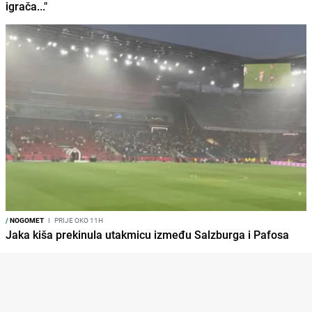
igrača..."
/
NOGOMET
I
PRIJE OKO 11H
Jaka kiša prekinula utakmicu između Salzburga i Pafosa