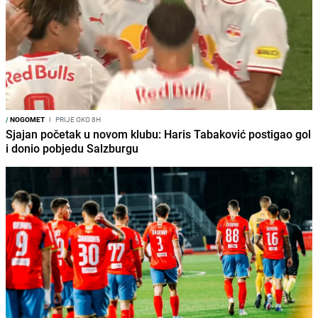
/
NOGOMET
I
PRIJE OKO 8H
Sjajan početak u novom klubu: Haris Tabaković postigao gol
i donio pobjedu Salzburgu