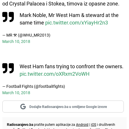
od Crystal Palacea i Stokea, timova iz opasne zone.
Mark Noble, Mr West Ham & steward at the
same time
pic.twitter.com/xYiayHr2n3
— MR ⚒ (@WHU_MR2013)
March 10, 2018
West Ham fans trying to confront the owners.
pic.twitter.com/oXRxm2VoWH
— Football Fights (@footbalIfights)
March 10, 2018
Dodajte Radiosarajevo.ba u omiljene Google izvore
Radiosarajevo.ba
pratite putem aplikacije za
Android
|
iOS
i društvenih