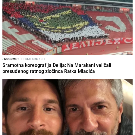
/
NOGOMET
I
PRIJE OKO 10H
Sramotna koreografija Delija: Na Marakani veličali
presuđenog ratnog zločinca Ratka Mladića