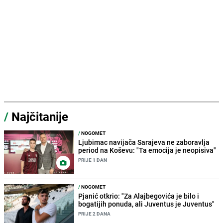
/
Najčitanije
/
NOGOMET
Ljubimac navijača Sarajeva ne zaboravlja
period na Koševu: "Ta emocija je neopisiva"
PRIJE 1 DAN
/
NOGOMET
Pjanić otkrio: "Za Alajbegovića je bilo i
bogatijih ponuda, ali Juventus je Juventus"
PRIJE 2 DANA