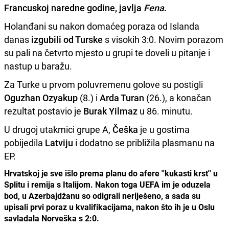
Francuskoj naredne godine, javlja
Fena
.
Holanđani su nakon domaćeg poraza od Islanda
danas
izgubili od Turske
s visokih 3:0. Novim porazom
su pali na četvrto mjesto u grupi te doveli u pitanje i
nastup u baražu.
Za Turke u prvom poluvremenu golove su postigli
Oguzhan Ozyakup
(8.) i
Arda Turan
(26.), a konačan
rezultat postavio je
Burak Yilmaz
u 86. minutu.
U drugoj utakmici grupe A,
Češka
je u gostima
pobijedila
Latviju
i dodatno se približila plasmanu na
EP.
Hrvatskoj je sve išlo prema planu do afere ''kukasti krst'' u
Splitu i remija s Italijom. Nakon toga UEFA im je oduzela
bod, u Azerbajdžanu so odigrali neriješeno, a sada su
upisali prvi poraz u kvalifikacijama, nakon što ih je u Oslu
savladala Norveška s 2:0.