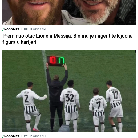
/
NOGOMET
I
PRIJE OKO 16H
Preminuo otac Lionela Messija: Bio mu je i agent te ključna
figura u karijeri
/
NOGOMET
I
PRIJE OKO 16H