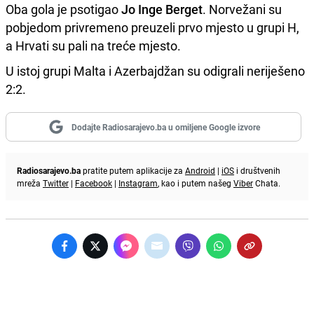
Oba gola je psotigao
Jo Inge Berget
. Norvežani su
pobjedom privremeno preuzeli prvo mjesto u grupi H,
a Hrvati su pali na treće mjesto.
U istoj grupi Malta i Azerbajdžan su odigrali neriješeno
2:2.
Dodajte Radiosarajevo.ba u omiljene Google izvore
Radiosarajevo.ba
pratite putem aplikacije za
Android
|
iOS
i društvenih
mreža
Twitter
|
Facebook
|
Instagram
, kao i putem našeg
Viber
Chata.