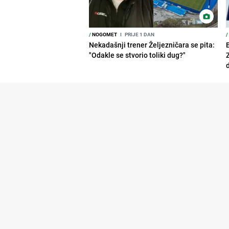
/
NOGOMET
I
PRIJE 1 DAN
/
Nekadašnji trener Željezničara se pita:
"Odakle se stvorio toliki dug?"