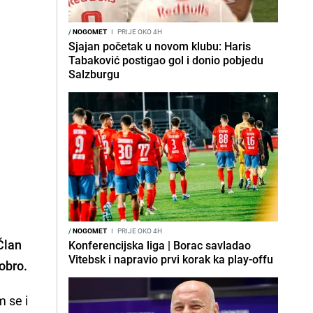
/
NOGOMET
I
PRIJE OKO 4H
Sjajan početak u novom klubu: Haris
Tabaković postigao gol i donio pobjedu
Salzburgu
/
NOGOMET
I
PRIJE OKO 4H
Član
Konferencijska liga | Borac savladao
Vitebsk i napravio prvi korak ka play-offu
obro.
m se i