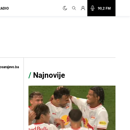
RADIO
90,2 FM
osarajevo.ba
/
Najnovije