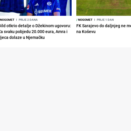
NOGOMET
I
PRIJE 2 DANA
/
NOGOMET
I
PRIJE 1 DAN
Bild otkrio detalje o Džekinom ugovoru:
FK Sarajevo do daljnjeg ne mo
Za svaku pobjedu 20.000 eura, Amra i
na Koševu
djeca dolaze u Njemačku