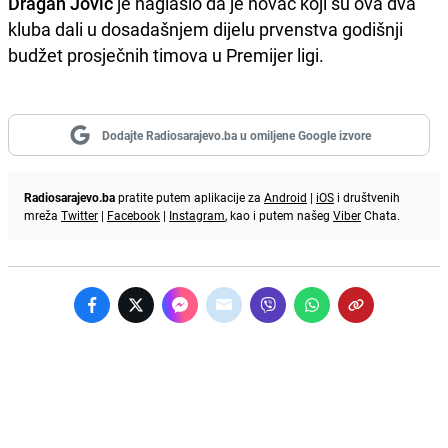
Dragan Jović
je naglasio da je novac koji su ova dva
kluba dali u dosadašnjem dijelu prvenstva godišnji
budžet prosječnih timova u Premijer ligi.
Dodajte Radiosarajevo.ba u omiljene Google izvore
Radiosarajevo.ba
pratite putem aplikacije za
Android
|
iOS
i društvenih
mreža
Twitter
|
Facebook
|
Instagram
, kao i putem našeg
Viber
Chata.