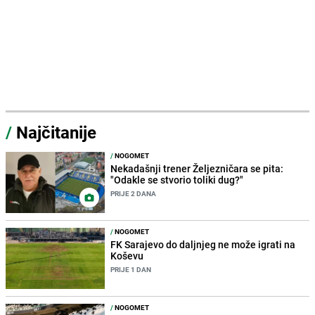
/
Najčitanije
/
NOGOMET
Nekadašnji trener Željezničara se pita:
"Odakle se stvorio toliki dug?"
PRIJE 2 DANA
/
NOGOMET
FK Sarajevo do daljnjeg ne može igrati na
Koševu
PRIJE 1 DAN
/
NOGOMET