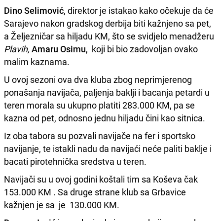
Dino Selimović
, direktor je istakao kako očekuje da će
Sarajevo nakon gradskog derbija biti kažnjeno sa pet,
a Željezničar sa hiljadu KM, što se svidjelo menadžeru
Plavih,
Amaru Osimu
,
koji bi bio zadovoljan ovako
malim kaznama.
U ovoj sezoni ova dva kluba zbog neprimjerenog
ponašanja navijača, paljenja baklji i bacanja petardi u
teren morala su ukupno platiti 283.000 KM, pa se
kazna od pet, odnosno jednu hiljadu čini kao sitnica.
Iz oba tabora su pozvali navijače na fer i sportsko
navijanje, te istakli nadu da navijaći neće paliti baklje i
bacati pirotehnička sredstva u teren.
Navijači su u ovoj godini koštali tim sa Koševa čak
153.000 KM . Sa druge strane klub sa Grbavice
kažnjen je sa je 130.000 KM.