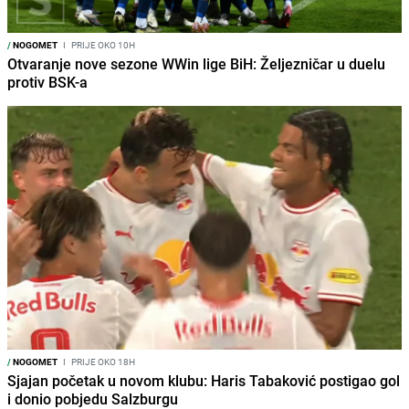
/
NOGOMET
I
PRIJE OKO 10H
Otvaranje nove sezone WWin lige BiH: Željezničar u duelu
protiv BSK-a
/
NOGOMET
I
PRIJE OKO 18H
Sjajan početak u novom klubu: Haris Tabaković postigao gol
i donio pobjedu Salzburgu