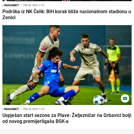
/
NOGOMET
I
PRIJE OKO 11H
Podrška iz NK Čelik: BiH korak bliže nacionalnom stadionu u
Zenici
/
NOGOMET
I
PRIJE OKO 11H
Uspješan start sezone za Plave: Željezničar na Grbavici bolji
od novog premijerligaša BSK-a