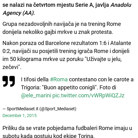
se nalazi na četvrtom mjestu Serie A, javlja
Anadolu
Agency (AA).
Grupa nezadovoljnih navijača je na trening Rome
donijela nekoliko gajbi mrkve u znak protesta.
Nakon poraza od Barcelone rezultatom 1:6 i Atalante
0:2, navijači su posjetili trening igrača Rome i donijeli
im 50 kilograma mrkve uz poruku "Uživajte u jelu,
zečevi".
I tifosi della
#Roma
contestano con le carote a
Trigoria: "Buon appetito conigli". Foto di
@ele_marini
pic.twitter.com/vWRpWiQZJz
— SportMediaset.it (@Sport_Mediaset)
December 1, 2015
Priliku da se vrate pobjedama fudbaleri Rome imaju u
subotu kada gostuju kod ekipe Torina.