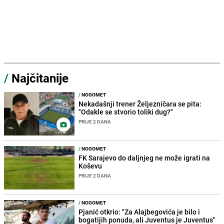
/
Najčitanije
/
NOGOMET
Nekadašnji trener Željezničara se pita:
"Odakle se stvorio toliki dug?"
PRIJE 2 DANA
/
NOGOMET
FK Sarajevo do daljnjeg ne može igrati na
Koševu
PRIJE 2 DANA
/
NOGOMET
Pjanić otkrio: "Za Alajbegovića je bilo i
bogatijih ponuda, ali Juventus je Juventus"