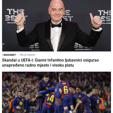
/
NOGOMET
I
PRIJE 39MIN
Skandal u UEFA-i: Gianni Infantino ljubavnici osigurao
unapređeno radno mjesto i visoku platu