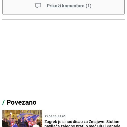
Prikaži komentare
(
1
)
/
Povezano
13.06.26. 12:05
Zagreb je sinoć disao za Zmajeve: Stotine
navijača zajedno pratilo meč BiH i Kanade