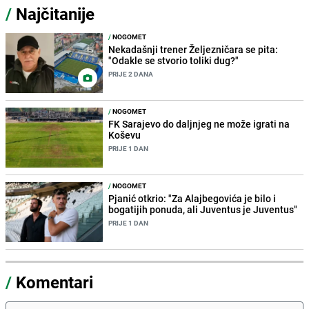
/
Najčitanije
/
NOGOMET
Nekadašnji trener Željezničara se pita:
"Odakle se stvorio toliki dug?"
PRIJE 2 DANA
/
NOGOMET
FK Sarajevo do daljnjeg ne može igrati na
Koševu
PRIJE 1 DAN
/
NOGOMET
Pjanić otkrio: "Za Alajbegovića je bilo i
bogatijih ponuda, ali Juventus je Juventus"
PRIJE 1 DAN
/
Komentari