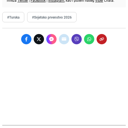
mreža
Twitter
|
Facebook
|
Instagram
, kao i putem našeg
Viber
Chata.
#Turska
#Svjetsko prvenstvo 2026