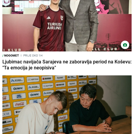
/
NOGOMET
I
PRIJE OKO 1H
Ljubimac navijača Sarajeva ne zaboravlja period na Koševu:
"Ta emocija je neopisiva"