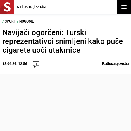
Otvor
/
SPORT
/
NOGOMET
Navijači ogorčeni: Turski
reprezentativci snimljeni kako puše
cigarete uoči utakmice
13.06.26. 12:56
Radiosarajevo.ba
1