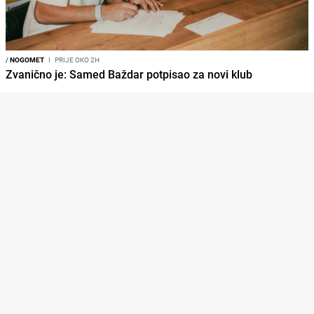
/
NOGOMET
I
PRIJE OKO 2H
Zvanično je: Samed Baždar potpisao za novi klub