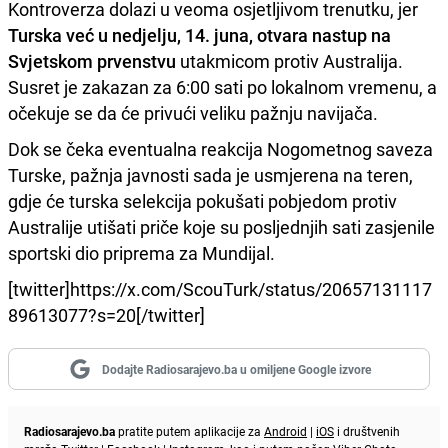
Kontroverza dolazi u veoma osjetljivom trenutku, jer
Turska već u nedjelju, 14. juna, otvara nastup na
Svjetskom prvenstvu
utakmicom protiv Australija.
Susret je zakazan za 6:00 sati po lokalnom vremenu, a
očekuje se da će privući veliku pažnju navijača.
Dok se čeka eventualna reakcija Nogometnog saveza
Turske, pažnja javnosti sada je usmjerena na teren,
gdje će turska selekcija pokušati pobjedom protiv
Australije utišati priče koje su posljednjih sati zasjenile
sportski dio priprema za Mundijal.
[twitter]https://x.com/ScouTurk/status/20657131117
89613077?s=20[/twitter]
Dodajte Radiosarajevo.ba u omiljene Google izvore
Radiosarajevo.ba
pratite putem aplikacije za
Android
|
iOS
i društvenih