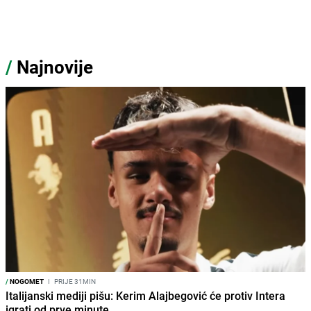
/
Najnovije
/
NOGOMET
I
PRIJE 31MIN
Italijanski mediji pišu: Kerim Alajbegović će protiv Intera
igrati od prve minute