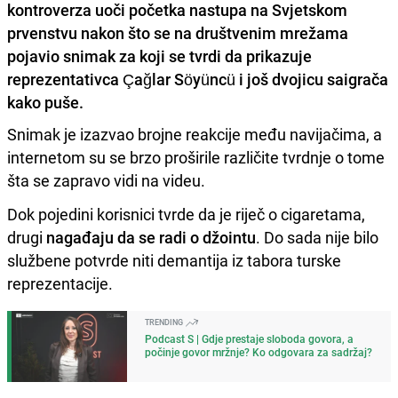
kontroverza uoči početka nastupa na Svjetskom
prvenstvu nakon što se na društvenim mrežama
pojavio snimak za koji se tvrdi da prikazuje
reprezentativca Çağlar Söyüncü i još dvojicu saigrača
kako puše.
Snimak je izazvao brojne reakcije među navijačima, a
internetom su se brzo proširile različite tvrdnje o tome
šta se zapravo vidi na videu.
Dok pojedini korisnici tvrde da je riječ o cigaretama,
drugi
nagađaju da se radi o džointu
. Do sada nije bilo
službene potvrde niti demantija iz tabora turske
reprezentacije.
TRENDING
Podcast S | Gdje prestaje sloboda govora, a
počinje govor mržnje? Ko odgovara za sadržaj?