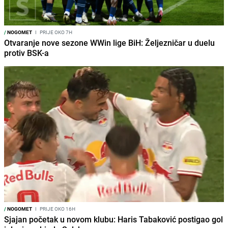
/
NOGOMET
I
PRIJE OKO 7H
Otvaranje nove sezone WWin lige BiH: Željezničar u duelu
protiv BSK-a
/
NOGOMET
I
PRIJE OKO 16H
Sjajan početak u novom klubu: Haris Tabaković postigao gol