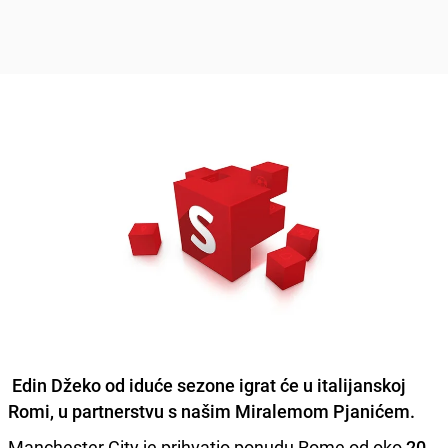
Edin Džeko
od iduće sezone igrat će u italijanskoj
Romi, u partnerstvu s našim
Miralemom Pjanićem
.
Manchester City je prihvatio ponudu Rome od oko
20