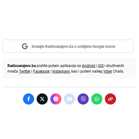
Dodajte Radiosarajevo.ba u omiljene Google izvore
Radiosarajevo.ba
pratite putem aplikacije za
Android
|
iOS
i društvenih
mreža
Twitter
|
Facebook
|
Instagram
, kao i putem našeg
Viber
Chata.