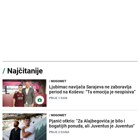
/
Najčitanije
/
NOGOMET
Ljubimac navijača Sarajeva ne zaboravlja
period na Koševu: "Ta emocija je neopisiva"
PRIJE 1 DAN
/
NOGOMET
Pjanić otkrio: "Za Alajbegovića je bilo i
bogatijih ponuda, ali Juventus je Juventus"
PRIJE 2 DANA