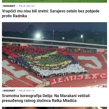
/
NOGOMET
I
PRIJE OKO 6H
Vrapčići mu nisu bili sretni: Sarajevo ostalo bez pobjede
protiv Radnika
/
NOGOMET
I
PRIJE OKO 7H
Sramotna koreografija Delija: Na Marakani veličali
presuđenog ratnog zločinca Ratka Mladića