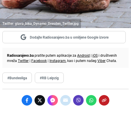
Twitter: glava_bika_Dynamo_Dresden_Twitter.jpg
Dodajte Radiosarajevo.ba u omiljene Google izvore
Radiosarajevo.ba
pratite putem aplikacije za
Android
|
iOS
i društvenih
mreža
Twitter
|
Facebook
|
Instagram
, kao i putem našeg
Viber
Chata.
#Bundesliga
#RB Leipzig