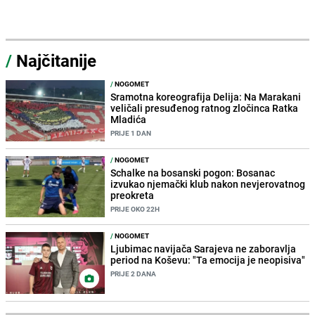
/
Najčitanije
/
NOGOMET
Sramotna koreografija Delija: Na Marakani
veličali presuđenog ratnog zločinca Ratka
Mladića
PRIJE 1 DAN
/
NOGOMET
Schalke na bosanski pogon: Bosanac
izvukao njemački klub nakon nevjerovatnog
preokreta
PRIJE OKO 22H
/
NOGOMET
Ljubimac navijača Sarajeva ne zaboravlja
period na Koševu: "Ta emocija je neopisiva"
PRIJE 2 DANA