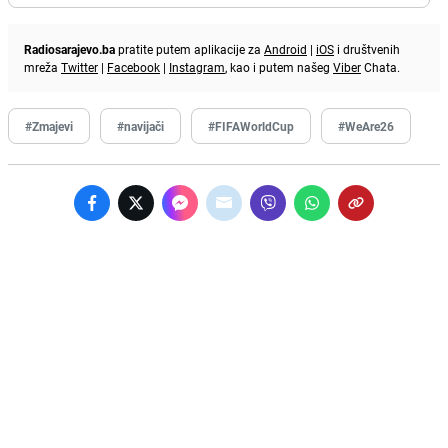
Radiosarajevo.ba
pratite putem aplikacije za
Android
|
iOS
i društvenih
mreža
Twitter
|
Facebook
|
Instagram
, kao i putem našeg
Viber
Chata.
#Zmajevi
#navijači
#FIFAWorldCup
#WeAre26