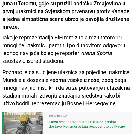
juna u Torontu, gdje su pružili podršku Zmajevima u
prvoj utakmici na Svjetskom prvenstvu protiv Kanade,
a jedna simpatična scena ubrzo je osvojila društvene
mreže.
Iako je reprezentacija BiH remizirala rezultatom 1:1,
mnogi će utakmicu pamtiti i po duhovitom odgovoru
jednog navijača kojeg je reporter
Arena Sporta
zaustavio ispred stadiona.
Poznato je da su cijene ulaznica za pojedine utakmice
Mundijala dosezale veoma visoke iznose, zbog čega
mnogi navijači nisu krili da su
za putovanje i ulazak na
stadion morali izdvojiti značajna sredstva
kako bi
uživo bodrili reprezentaciju Bosne i Hercegovine.
TRENDING
Glovo se danas gasi u BiH: Nakon godina
dostave, korisnici ostaju bez poznate aplikacije