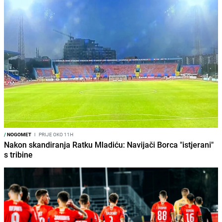
/
NOGOMET
I
PRIJE OKO 11H
Nakon skandiranja Ratku Mladiću: Navijači Borca "istjerani"
s tribine