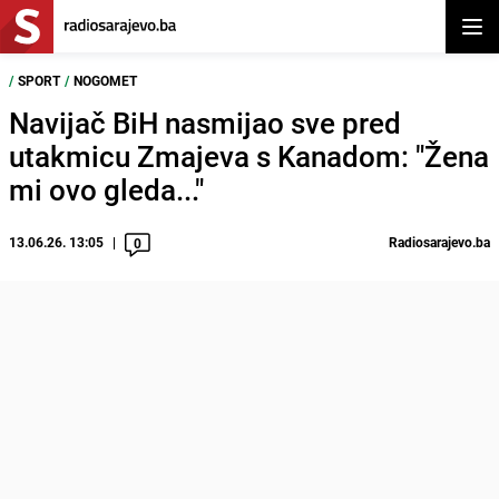
Otvor
/
SPORT
/
NOGOMET
Navijač BiH nasmijao sve pred
utakmicu Zmajeva s Kanadom: "Žena
mi ovo gleda..."
13.06.26. 13:05
Radiosarajevo.ba
0