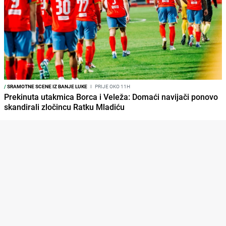
/
SRAMOTNE SCENE IZ BANJE LUKE
I
PRIJE OKO 11H
Prekinuta utakmica Borca i Veleža: Domaći navijači ponovo
skandirali zločincu Ratku Mladiću