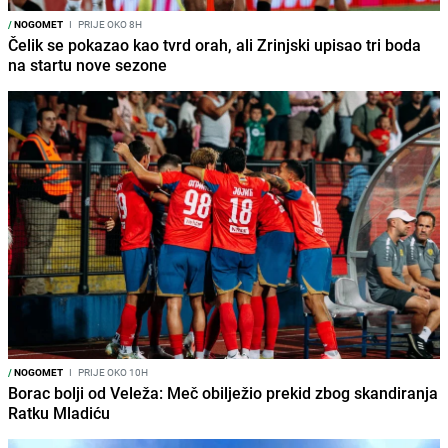
/
NOGOMET
I
PRIJE OKO 8H
Čelik se pokazao kao tvrd orah, ali Zrinjski upisao tri boda
na startu nove sezone
/
NOGOMET
I
PRIJE OKO 10H
Borac bolji od Veleža: Meč obilježio prekid zbog skandiranja
Ratku Mladiću