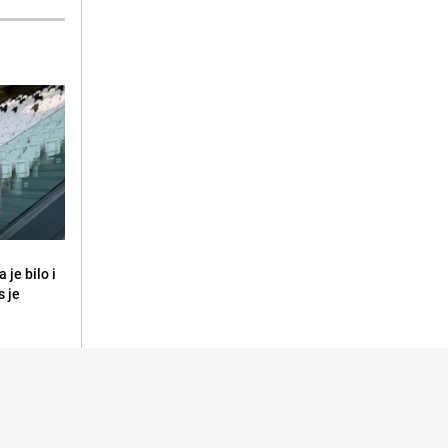
 je bilo i
s je