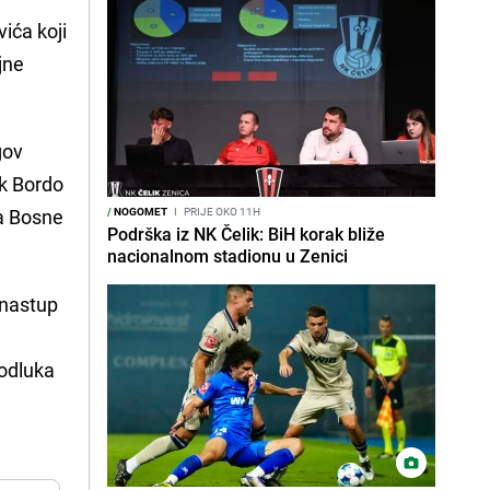
ića koji
jne
gov
ak Bordo
ca Bosne
/
NOGOMET
I
PRIJE OKO 11H
Podrška iz NK Čelik: BiH korak bliže
nacionalnom stadionu u Zenici
i nastup
 odluka