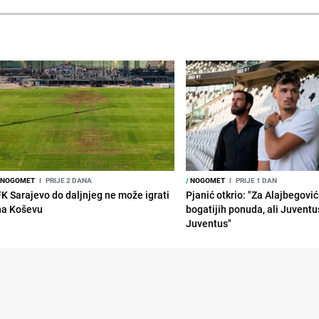
NOGOMET
I
PRIJE 2 DANA
/
NOGOMET
I
PRIJE 1 DAN
FK Sarajevo do daljnjeg ne može igrati
Pjanić otkrio: "Za Alajbegovića
na Koševu
bogatijih ponuda, ali Juventu
Juventus"