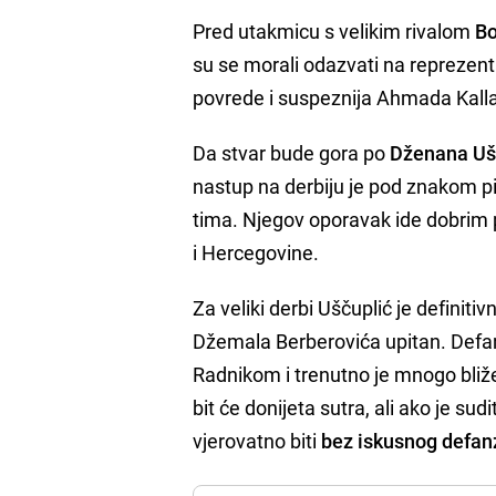
Pred utakmicu s velikim rivalom
Bo
su se morali odazvati na reprezen
povrede i suspeznija Ahmada Kallasi
Da stvar bude gora po
Dženana Uš
nastup na derbiju je pod znakom pi
tima. Njegov oporavak ide dobrim p
i Hercegovine.
Za veliki derbi Uščuplić je definiti
Džemala Berberovića upitan. Defanz
Radnikom i trenutno je mnogo bli
bit će donijeta sutra, ali ako je sud
vjerovatno biti
bez iskusnog defan