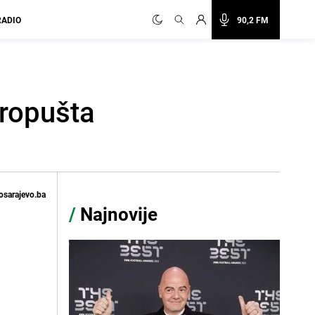
RADIO
90,2 FM
propušta
osarajevo.ba
/
Najnovije