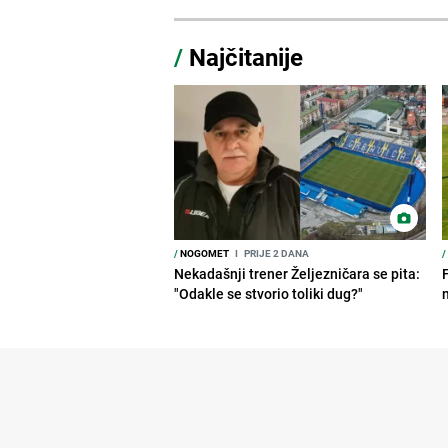
/
Najčitanije
/
NOGOMET
I
PRIJE 2 DANA
/
Nekadašnji trener Željezničara se pita:
"Odakle se stvorio toliki dug?"