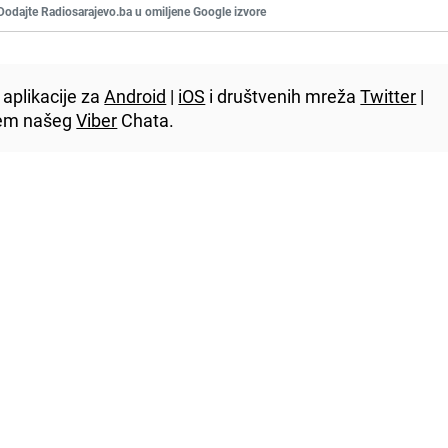
Dodajte Radiosarajevo.ba u omiljene Google izvore
aplikacije za
Android
|
iOS
i društvenih mreža
Twitter
|
utem našeg
Viber
Chata.