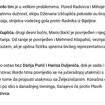
rdo tim
je u velikim problemima. Pored Radovca i Mihojev
tativnu dužnost, ekipu Dženana Uščuplića pokosile su bro
ja, strijelca vodećeg gola protiv Radnika iz Bijeljine.
čuplića
, drugi desni bočni, Mario Barić je povrijeđen i nje
tanja. Od ranije je povrijeđen i Mehmed Alispahić, veznj
utem, ali je upitna fizička sprema bivšeg reprezentativ
vno ostao bez
Darija Purić i Harisa Duljevića
, dok je sada 
ivac Bordo tima povrijedio se na jučerašnjoj utakmici s
že tome da propusti utakmicu sa Željezničarom. Konačna
iti po slici s današnjeg treninga, Sarajevo će protiv Plavih
zivca.