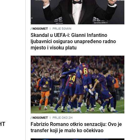
/
NOGOMET
I
PRIJE 50MIN
Skandal u UEFA-i: Gianni Infantino
ljubavnici osigurao unapređeno radno
mjesto i visoku platu
/
NOGOMET
I
PRIJE OKO 2H
HT
Fabrizio Romano otkrio senzaciju: Ovo je
transfer koji je malo ko očekivao