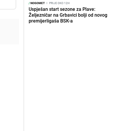
/
NOGOMET
I
PRIJE OKO 12H
Uspješan start sezone za Plave:
Željezničar na Grbavici bolji od novog
premijerligaša BSK-a