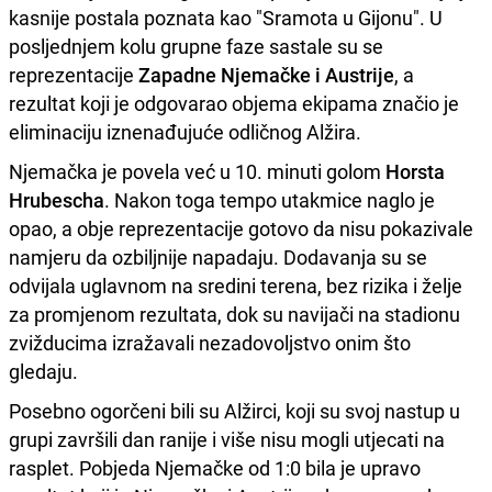
kasnije postala poznata kao "Sramota u Gijonu". U
posljednjem kolu grupne faze sastale su se
reprezentacije
Zapadne Njemačke i Austrije
, a
rezultat koji je odgovarao objema ekipama značio je
eliminaciju iznenađujuće odličnog Alžira.
Njemačka je povela već u 10. minuti golom
Horsta
Hrubescha
. Nakon toga tempo utakmice naglo je
opao, a obje reprezentacije gotovo da nisu pokazivale
namjeru da ozbiljnije napadaju. Dodavanja su se
odvijala uglavnom na sredini terena, bez rizika i želje
za promjenom rezultata, dok su navijači na stadionu
zvižducima izražavali nezadovoljstvo onim što
gledaju.
Posebno ogorčeni bili su Alžirci, koji su svoj nastup u
grupi završili dan ranije i više nisu mogli utjecati na
rasplet. Pobjeda Njemačke od 1:0 bila je upravo