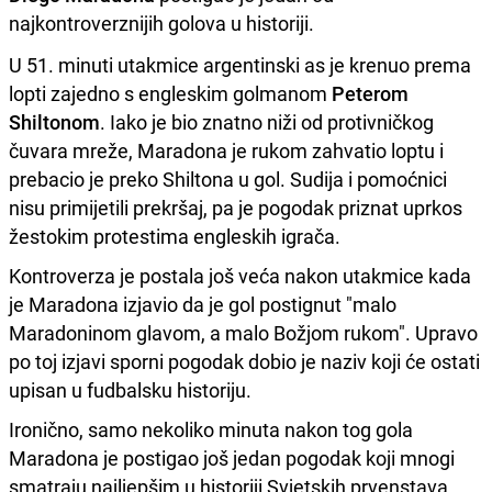
najkontroverznijih golova u historiji.
U 51. minuti utakmice argentinski as je krenuo prema
lopti zajedno s engleskim golmanom
Peterom
Shiltonom
. Iako je bio znatno niži od protivničkog
čuvara mreže, Maradona je rukom zahvatio loptu i
prebacio je preko Shiltona u gol. Sudija i pomoćnici
nisu primijetili prekršaj, pa je pogodak priznat uprkos
žestokim protestima engleskih igrača.
Kontroverza je postala još veća nakon utakmice kada
je Maradona izjavio da je gol postignut "malo
Maradoninom glavom, a malo Božjom rukom". Upravo
po toj izjavi sporni pogodak dobio je naziv koji će ostati
upisan u fudbalsku historiju.
Ironično, samo nekoliko minuta nakon tog gola
Maradona je postigao još jedan pogodak koji mnogi
smatraju najljepšim u historiji Svjetskih prvenstava,