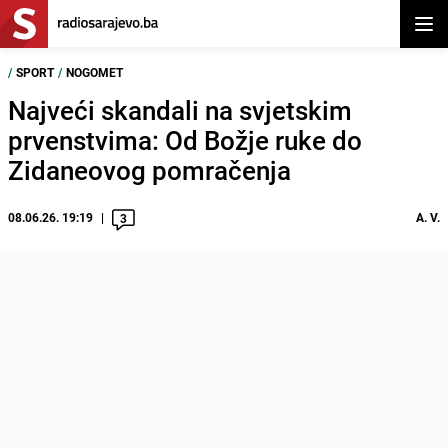
Otvor
/
SPORT
/
NOGOMET
Najveći skandali na svjetskim
prvenstvima: Od Božje ruke do
Zidaneovog pomračenja
08.06.26. 19:19
A. V.
3