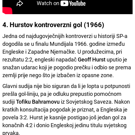
4. Hurstov kontroverzni gol (1966)
Jedna od najdugovječnijih kontroverzi u historiji SP-a
dogodila se u finalu Mundijala 1966. godine između
Engleske i Zapadne Njemačke. U produžecima, pri
rezultatu 2:2, engleski napadač
Geoff Hurst
uputio je
snažan udarac koji je pogodio prečku i odbio se prema
zemlji prije nego što je izbačen iz opasne zone.
Glavni sudija nije bio siguran da li je lopta u potpunosti
prešla gol-liniju, pa je odluku prepustio pomoćnom
sudiji
Tofiku Bahramovu
iz Sovjetskog Saveza. Nakon
kratkih konsultacija pogodak je priznat, a Engleska je
povela 3:2. Hurst je kasnije postigao još jedan gol za
konačnih 4:2 i donio Engleskoj jedinu titulu svjetskog
prvaka.