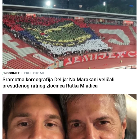
/
NOGOMET
I
PRIJE OKO 5H
Sramotna koreografija Delija: Na Marakani veličali
presuđenog ratnog zločinca Ratka Mladića