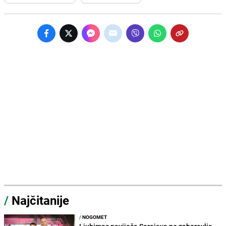
/
Najčitanije
/
NOGOMET