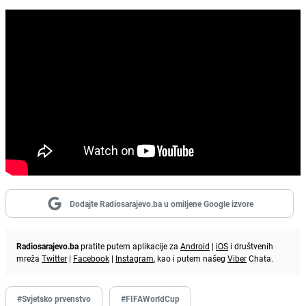
Dodajte Radiosarajevo.ba u omiljene Google izvore
Radiosarajevo.ba
pratite putem aplikacije za
Android
|
iOS
i društvenih
mreža
Twitter
|
Facebook
|
Instagram
, kao i putem našeg
Viber
Chata.
#Svjetsko prvenstvo
#FIFAWorldCup