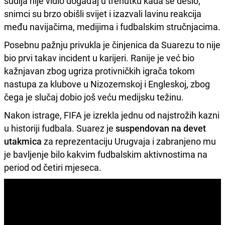
sudija nije vidio događaj u trenutku kada se desio,
snimci su brzo obišli svijet i izazvali lavinu reakcija
među navijačima, medijima i fudbalskim stručnjacima.
Posebnu pažnju privukla je činjenica da Suarezu to nije
bio prvi takav incident u karijeri. Ranije je već bio
kažnjavan zbog ugriza protivničkih igrača tokom
nastupa za klubove u Nizozemskoj i Engleskoj, zbog
čega je slučaj dobio još veću medijsku težinu.
Nakon istrage, FIFA je izrekla jednu od najstrožih kazni
u historiji fudbala. Suarez je
suspendovan na devet
utakmica
za reprezentaciju Urugvaja i zabranjeno mu
je bavljenje bilo kakvim fudbalskim aktivnostima na
period od četiri mjeseca.