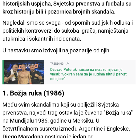
historijskih uspjeha, Svjetska prvenstva u fudbalu su
kroz historiju bili i pozornica brojnih skandala.
Nagledali smo se svega - od spornih sudijskih odluka i
političkih kontroverzi do sukoba igrača, namještanja
utakmica i šokantnih incidenata.
U nastavku smo izdvojili najpoznatije od njih.
TRENDING
Dževad Poturak naišao na nerazumijevanje
vlasti: "Šokiran sam da je ljudima bitniji parket
od djece"
1. Božja ruka (1986)
Među svim skandalima koji su obilježili Svjetska
prvenstva, najveći trag ostavila je čuvena "Božja ruka"
na Mundijalu 1986. godine u Meksiku. U
četvrtfinalnom susretu između Argentine i Engleske,
Diego Maradona
postigao je jedan od