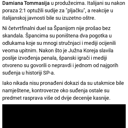
Damiana Tommasija
u produžecima. Italijani su nakon
poraza 2:1 optužili sudije za "pljačku", a reakcije u
italijanskoj javnosti bile su izuzetno oštre.
Ni četvrtfinalni duel sa Španijom nije prošao bez
skandala. Špancima su poništena dva pogotka u
odlukama koje su mnogi stručnjaci i mediji ocijenili
veoma upitnim. Nakon što je Južna Koreja slavila
poslije izvođenja penala, španski igrači i mediji
otvoreno su govorili o nepravdi i jednom od najgorih
suđenja u historiji SP-a.
Iako nikada nisu pronađeni dokazi da su utakmice bile
namještene, kontroverze oko suđenja ostale su
predmet rasprava više od dvije decenije kasnije.