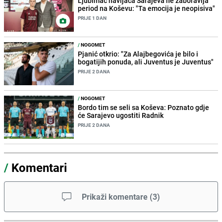
Ljubimac navijača Sarajeva ne zaboravlja
period na Koševu: "Ta emocija je neopisiva"
PRIJE 1 DAN
/
NOGOMET
Pjanić otkrio: "Za Alajbegovića je bilo i
bogatijih ponuda, ali Juventus je Juventus"
PRIJE 2 DANA
/
NOGOMET
Bordo tim se seli sa Koševa: Poznato gdje
će Sarajevo ugostiti Radnik
PRIJE 2 DANA
/
Komentari
Prikaži komentare
(
3
)