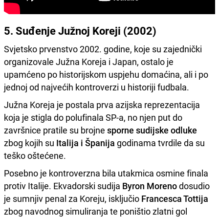
5. Suđenje Južnoj Koreji (2002)
Svjetsko prvenstvo 2002. godine, koje su zajednički
organizovale Južna Koreja i Japan, ostalo je
upamćeno po historijskom uspjehu domaćina, ali i po
jednoj od najvećih kontroverzi u historiji fudbala.
Južna Koreja je postala prva azijska reprezentacija
koja je stigla do polufinala SP-a, no njen put do
završnice pratile su brojne
sporne sudijske odluke
zbog kojih su
Italija i Španija
godinama tvrdile da su
teško oštećene.
Posebno je kontroverzna bila utakmica osmine finala
protiv Italije. Ekvadorski sudija
Byron Moreno
dosudio
je sumnjiv penal za Koreju, isključio
Francesca Tottija
zbog navodnog simuliranja te poništio zlatni gol