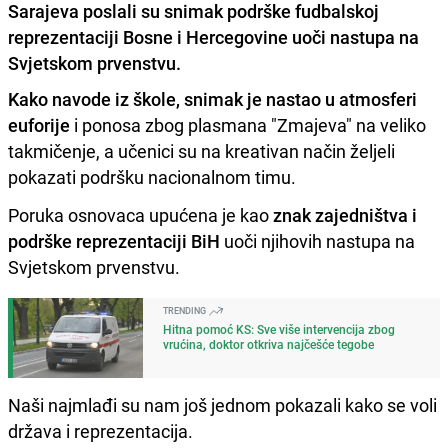
Sarajeva poslali su snimak podrške fudbalskoj
reprezentaciji Bosne i Hercegovine uoči nastupa na
Svjetskom prvenstvu.
Kako navode iz škole, snimak je nastao u atmosferi
euforije
i ponosa zbog plasmana "Zmajeva" na veliko
takmičenje, a učenici su na kreativan način željeli
pokazati podršku nacionalnom timu.
Poruka osnovaca upućena je kao
znak zajedništva i
podrške reprezentaciji BiH
uoči njihovih nastupa na
Svjetskom prvenstvu.
TRENDING
Hitna pomoć KS: Sve više intervencija zbog
vrućina, doktor otkriva najčešće tegobe
Naši najmlađi su nam još jednom pokazali kako se voli
država i reprezentacija.