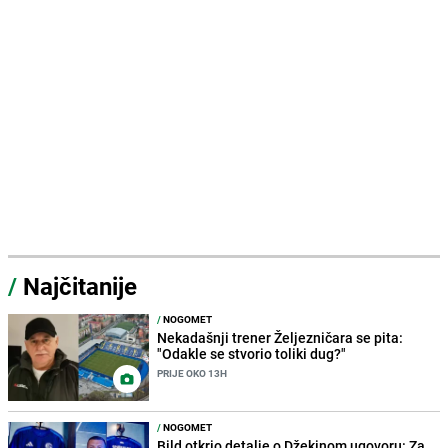
/
Najčitanije
/
NOGOMET
Nekadašnji trener Željezničara se pita:
"Odakle se stvorio toliki dug?"
PRIJE OKO 13H
/
NOGOMET
Bild otkrio detalje o Džekinom ugovoru: Za