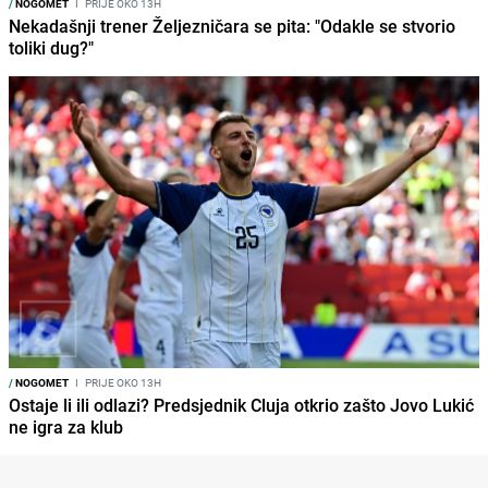
/
NOGOMET
I
PRIJE OKO 13H
Nekadašnji trener Željezničara se pita: "Odakle se stvorio
toliki dug?"
/
NOGOMET
I
PRIJE OKO 13H
Ostaje li ili odlazi? Predsjednik Cluja otkrio zašto Jovo Lukić
ne igra za klub