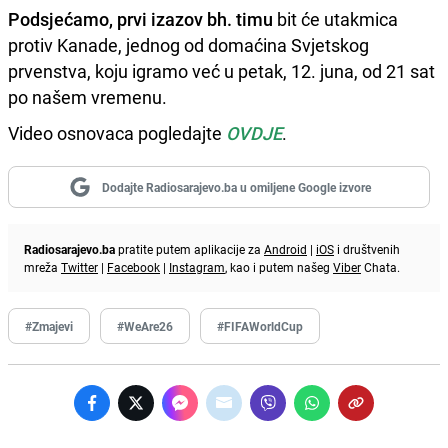
Podsjećamo, prvi izazov bh. timu
bit će utakmica
protiv Kanade, jednog od domaćina Svjetskog
prvenstva, koju igramo već u petak, 12. juna, od 21 sat
po našem vremenu.
Video osnovaca pogledajte
OVDJE
.
Dodajte Radiosarajevo.ba u omiljene Google izvore
Radiosarajevo.ba
pratite putem aplikacije za
Android
|
iOS
i društvenih
mreža
Twitter
|
Facebook
|
Instagram
, kao i putem našeg
Viber
Chata.
#Zmajevi
#WeAre26
#FIFAWorldCup