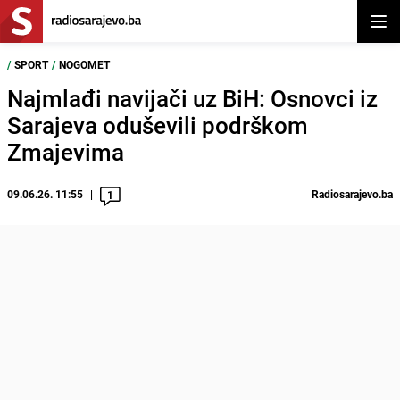
Otvor
/
SPORT
/
NOGOMET
Najmlađi navijači uz BiH: Osnovci iz
Sarajeva oduševili podrškom
Zmajevima
09.06.26. 11:55
Radiosarajevo.ba
1