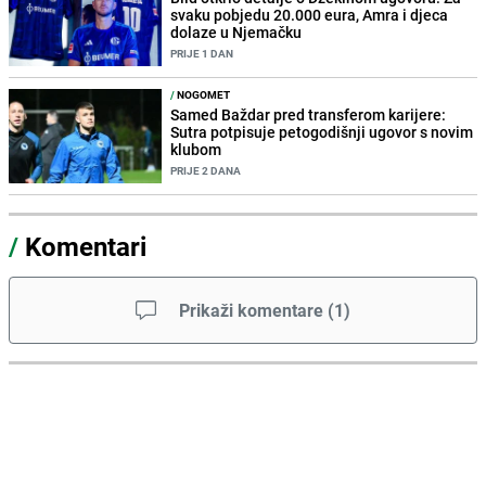
svaku pobjedu 20.000 eura, Amra i djeca
dolaze u Njemačku
PRIJE 1 DAN
/
NOGOMET
Samed Baždar pred transferom karijere:
Sutra potpisuje petogodišnji ugovor s novim
klubom
PRIJE 2 DANA
/
Komentari
Prikaži komentare
(
1
)