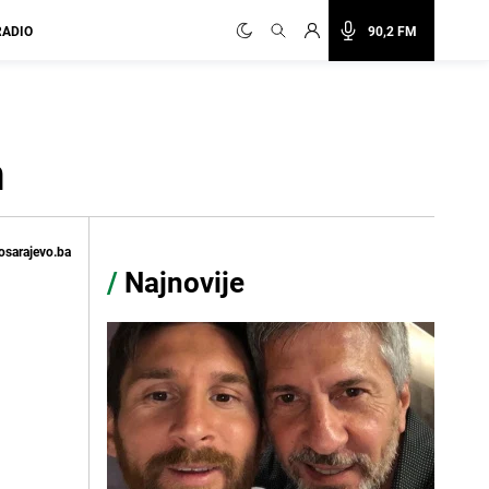
RADIO
90,2 FM
m
osarajevo.ba
/
Najnovije