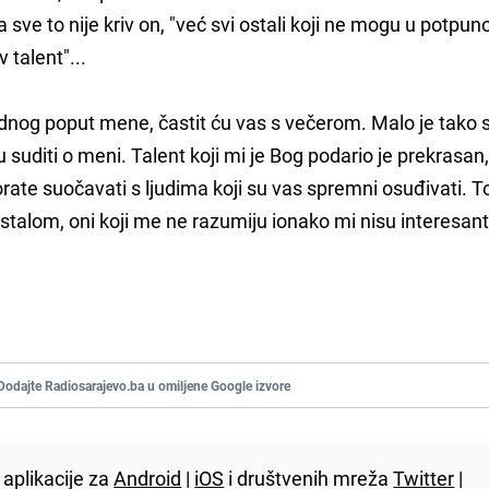
sve to nije kriv on, "već svi ostali koji ne mogu u potpuno
 talent"...
ednog poput mene, častit ću vas s večerom. Malo je tako s
uditi o meni. Talent koji mi je Bog podario je prekrasan, 
orate suočavati s ljudima koji su vas spremni osuđivati. To
Uostalom, oni koji me ne razumiju ionako mi nisu interesant
Dodajte Radiosarajevo.ba u omiljene Google izvore
aplikacije za
Android
|
iOS
i društvenih mreža
Twitter
|