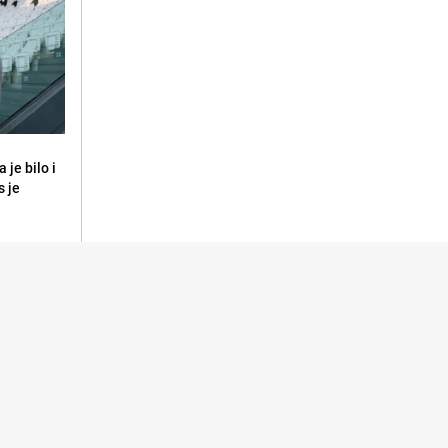
 je bilo i
s je