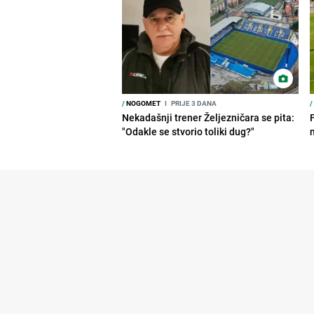
/
NOGOMET
I
PRIJE 3 DANA
/
Nekadašnji trener Željezničara se pita:
"Odakle se stvorio toliki dug?"