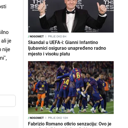
sti
ilno
/
NOGOMET
I
PRIJE OKO 8H
ali je
Skandal u UEFA-i: Gianni Infantino
ljubavnici osigurao unapređeno radno
 nije
mjesto i visoku platu
ni",
/
NOGOMET
I
PRIJE OKO 10H
Fabrizio Romano otkrio senzaciju: Ovo je