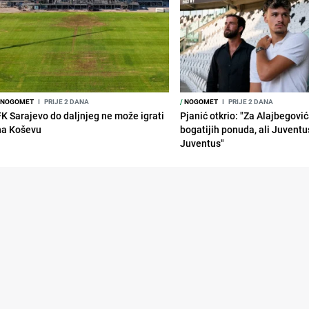
NOGOMET
I
PRIJE 2 DANA
/
NOGOMET
I
PRIJE 2 DANA
FK Sarajevo do daljnjeg ne može igrati
Pjanić otkrio: "Za Alajbegovića
na Koševu
bogatijih ponuda, ali Juventu
Juventus"