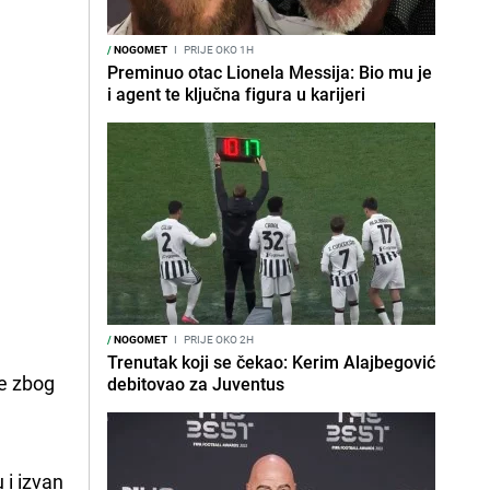
/
NOGOMET
I
PRIJE OKO 1H
Preminuo otac Lionela Messija: Bio mu je
i agent te ključna figura u karijeri
/
NOGOMET
I
PRIJE OKO 2H
Trenutak koji se čekao: Kerim Alajbegović
je zbog
debitovao za Juventus
 i izvan