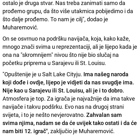
ostalo je druga stvar. Nas treba zanimati samo da
prođemo grupu, da što više utakmica pobijedimo i da
što dalje prođemo. To nam je cilj", dodao je
Muharemović.
On se osvrnuo na podršku navijača, koja, kako kaže,
mnogo znači svima u reprezentaciji, ali je lijepo kada je
ona na "skromnijem" nivou što nije bio slučaj na
početku priprema u Sarajevu ili St. Louisu.
"Opuštenije je u Salt Lake Cityju.
Ima našeg naroda
koji dođe i ovdje, lijepo je vidjeti da nas svugdje ima.
Nije kao u Sarajevu ili St. Louisu, ali je i to dobro.
Atmosfera je top. Za igrača je najvažnije da ima takve
navijače i takvu podšrku. Evo nas na drugoj strani
svijeta, i to je nešto nevjerovatno.
Zahvalan sam
svima njima, nadam se da će uvijek tako ostati i da će
nam biti 12. igrač"
, zaključio je Muharemović.