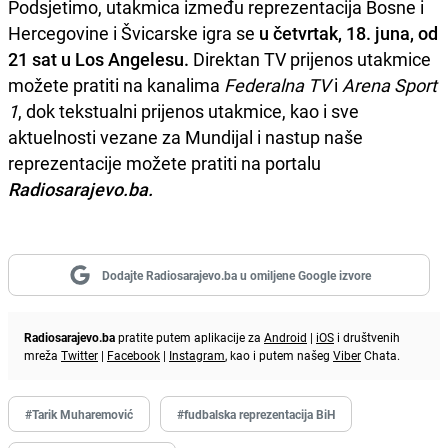
Podsjetimo, utakmica između reprezentacija Bosne i
Hercegovine i Švicarske igra se
u četvrtak, 18. juna, od
21 sat u Los Angelesu.
Direktan TV prijenos utakmice
možete pratiti na kanalima
Federalna TV
i
Arena Sport
1
, dok tekstualni prijenos utakmice, kao i sve
aktuelnosti vezane za Mundijal i nastup naše
reprezentacije možete pratiti na portalu
Radiosarajevo.ba.
Dodajte Radiosarajevo.ba u omiljene Google izvore
Radiosarajevo.ba
pratite putem aplikacije za
Android
|
iOS
i društvenih
mreža
Twitter
|
Facebook
|
Instagram
, kao i putem našeg
Viber
Chata.
#Tarik Muharemović
#fudbalska reprezentacija BiH