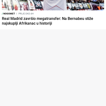
/
NOGOMET
I
PRIJE OKO 4H
Real Madrid završio megatransfer: Na Bernabeu stiže
najskuplji Afrikanac u historiji