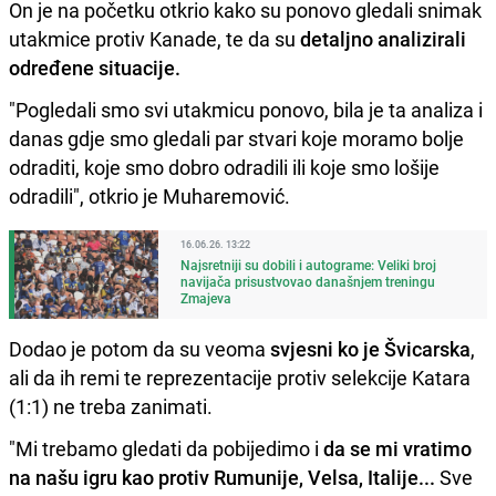
On je na početku otkrio kako su ponovo gledali snimak
utakmice protiv Kanade, te da su
detaljno analizirali
određene situacije.
"Pogledali smo svi utakmicu ponovo, bila je ta analiza i
danas gdje smo gledali par stvari koje moramo bolje
odraditi, koje smo dobro odradili ili koje smo lošije
odradili", otkrio je Muharemović.
16.06.26. 13:22
Najsretniji su dobili i autograme: Veliki broj
navijača prisustvovao današnjem treningu
Zmajeva
Dodao je potom da su veoma
svjesni ko je Švicarska
,
ali da ih remi te reprezentacije protiv selekcije Katara
(1:1) ne treba zanimati.
"Mi trebamo gledati da pobijedimo i
da se mi vratimo
na našu igru kao protiv Rumunije, Velsa, Italije...
Sve