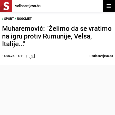
Otvor
/
SPORT
/
NOGOMET
Muharemović: "Želimo da se vratimo
na igru protiv Rumunije, Velsa,
Italije..."
16.06.26. 14:11
Radiosarajevo.ba
3