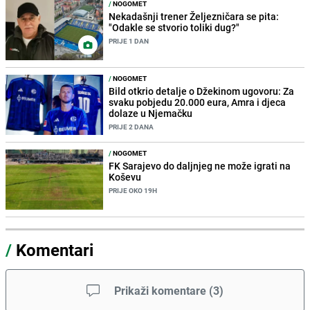
/
NOGOMET
Nekadašnji trener Željezničara se pita:
"Odakle se stvorio toliki dug?"
PRIJE 1 DAN
/
NOGOMET
Bild otkrio detalje o Džekinom ugovoru: Za
svaku pobjedu 20.000 eura, Amra i djeca
dolaze u Njemačku
PRIJE 2 DANA
/
NOGOMET
FK Sarajevo do daljnjeg ne može igrati na
Koševu
PRIJE OKO 19H
/
Komentari
Prikaži komentare
(
3
)