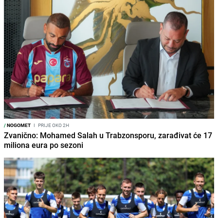
/
NOGOMET
I
PRIJE OKO 2H
Zvanično: Mohamed Salah u Trabzonsporu, zarađivat će 17
miliona eura po sezoni