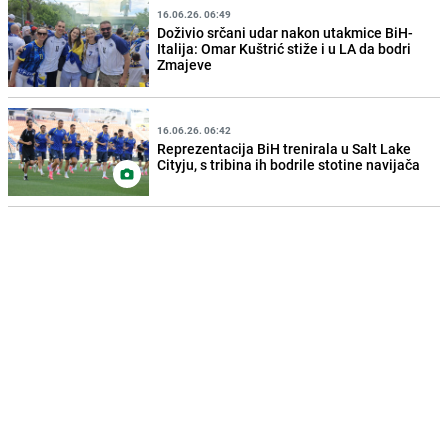
16.06.26. 06:49
Doživio srčani udar nakon utakmice BiH-
Italija: Omar Kuštrić stiže i u LA da bodri
Zmajeve
16.06.26. 06:42
Reprezentacija BiH trenirala u Salt Lake
Cityju, s tribina ih bodrile stotine navijača