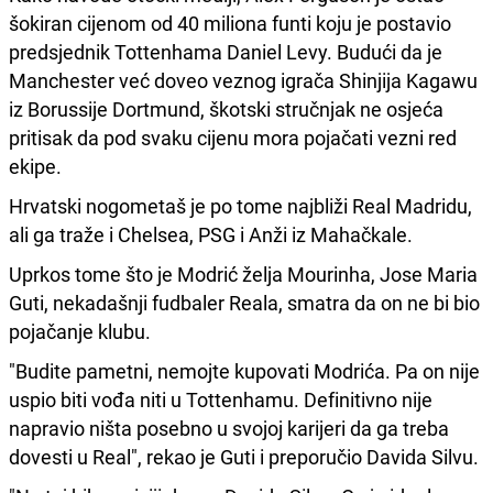
šokiran cijenom od 40 miliona funti koju je postavio
predsjednik Tottenhama Daniel Levy. Budući da je
Manchester već doveo veznog igrača Shinjija Kagawu
iz Borussije Dortmund, škotski stručnjak ne osjeća
pritisak da pod svaku cijenu mora pojačati vezni red
ekipe.
Hrvatski nogometaš je po tome najbliži Real Madridu,
ali ga traže i Chelsea, PSG i Anži iz Mahačkale.
Uprkos tome što je Modrić želja Mourinha, Jose Maria
Guti, nekadašnji fudbaler Reala, smatra da on ne bi bio
pojačanje klubu.
"Budite pametni, nemojte kupovati Modrića. Pa on nije
uspio biti vođa niti u Tottenhamu. Definitivno nije
napravio ništa posebno u svojoj karijeri da ga treba
dovesti u Real", rekao je Guti i preporučio Davida Silvu.