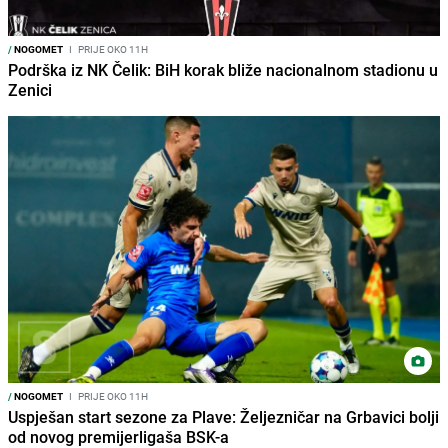
/
NOGOMET
I
PRIJE OKO 11H
Podrška iz NK Čelik: BiH korak bliže nacionalnom stadionu u
Zenici
/
NOGOMET
I
PRIJE OKO 11H
Uspješan start sezone za Plave: Željezničar na Grbavici bolji
od novog premijerligaša BSK-a