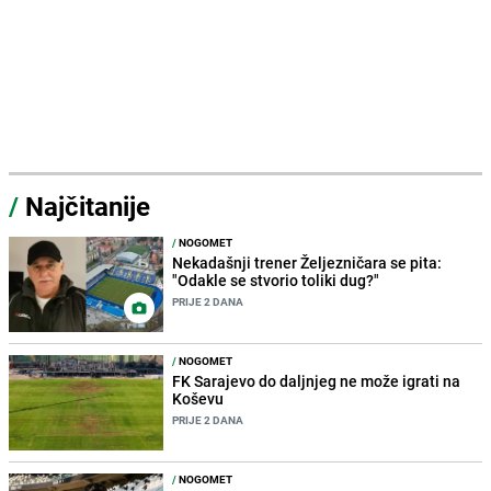
/
Najčitanije
/
NOGOMET
Nekadašnji trener Željezničara se pita:
"Odakle se stvorio toliki dug?"
PRIJE 2 DANA
/
NOGOMET
FK Sarajevo do daljnjeg ne može igrati na
Koševu
PRIJE 2 DANA
/
NOGOMET