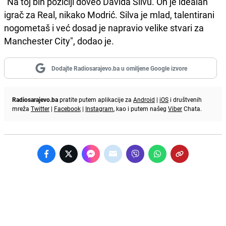
"Na toj bih poziciji doveo Davida Silvu. On je idealan
igrač za Real, nikako Modrić. Silva je mlad, talentirani
nogometaš i već dosad je napravio velike stvari za
Manchester City", dodao je.
Dodajte Radiosarajevo.ba u omiljene Google izvore
Radiosarajevo.ba
pratite putem aplikacije za
Android
|
iOS
i društvenih
mreža
Twitter
|
Facebook
|
Instagram
, kao i putem našeg
Viber
Chata.