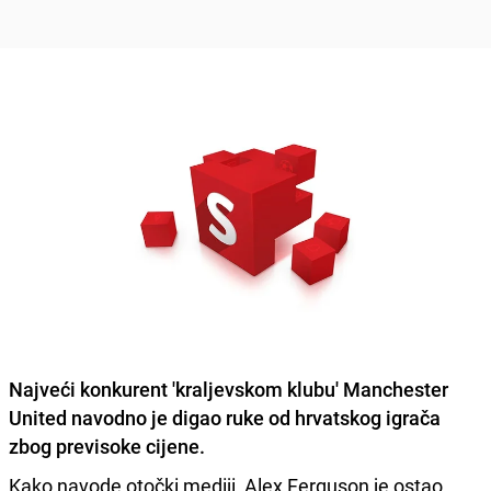
Najveći konkurent 'kraljevskom klubu' Manchester
United navodno je digao ruke od hrvatskog igrača
zbog previsoke cijene.
Kako navode otočki mediji, Alex Ferguson je ostao