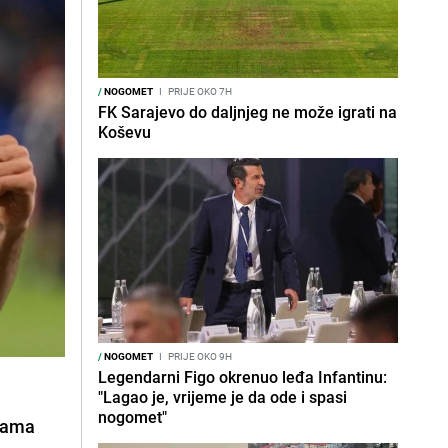
/
NOGOMET
I
PRIJE OKO 7H
FK Sarajevo do daljnjeg ne može igrati na
Koševu
/
NOGOMET
I
PRIJE OKO 9H
Legendarni Figo okrenuo leđa Infantinu:
"Lagao je, vrijeme je da ode i spasi
nogomet"
inama