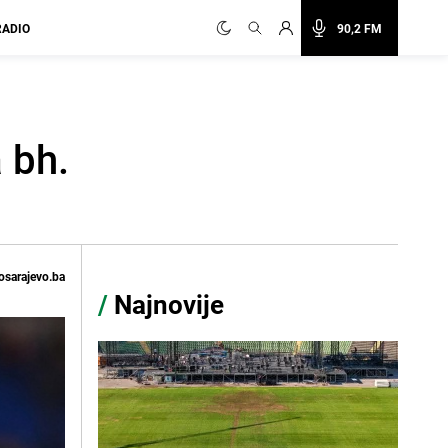
RADIO
90,2 FM
 bh.
osarajevo.ba
/
Najnovije