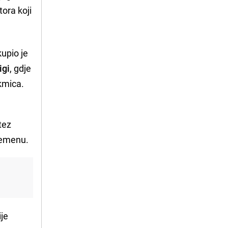
ora koji
upio je
igi
, gdje
akmica.
tez
vremenu.
ije