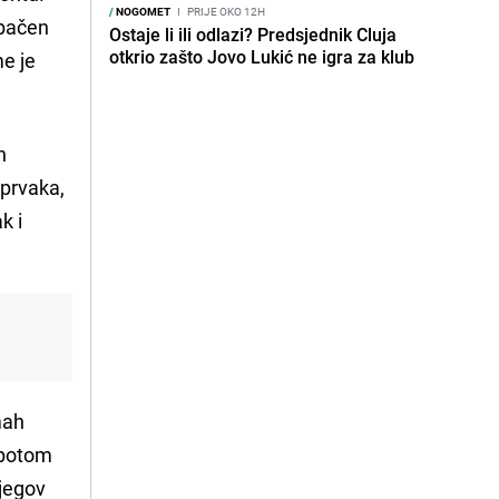
/
NOGOMET
I
PRIJE OKO 12H
ebačen
Ostaje li ili odlazi? Predsjednik Cluja
otkrio zašto Jovo Lukić ne igra za klub
me je
n
 prvaka,
k i
mah
 potom
Njegov