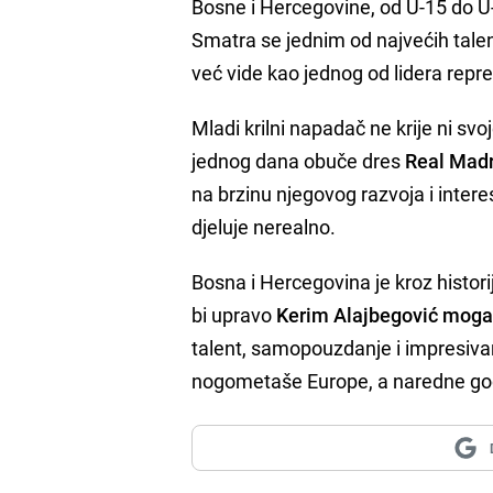
Bosne i Hercegovine, od U-15 do U-
Smatra se jednim od najvećih talen
već vide kao jednog od lidera repr
Mladi krilni napadač ne krije ni sv
jednog dana obuče dres
Real Mad
na brzinu njegovog razvoja i inter
djeluje nerealno.
Bosna i Hercegovina je kroz histori
bi upravo
Kerim Alajbegović mogao b
talent, samopouzdanje i impresiva
nogometaše Europe, a naredne godi