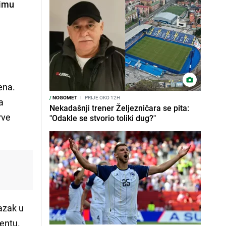
rimu
ena.
/
NOGOMET
I
PRIJE OKO 12H
a
Nekadašnji trener Željezničara se pita:
rve
"Odakle se stvorio toliki dug?"
azak u
lentu.