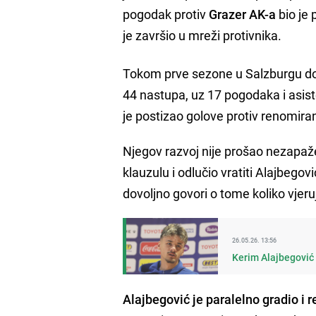
pogodak protiv
Grazer AK-a
bio je
je završio u mreži protivnika.
Tokom prve sezone u Salzburgu dod
44 nastupa, uz 17 pogodaka i asist
je postizao golove protiv renomira
Njegov razvoj nije prošao nezapaž
klauzulu i odlučio vratiti Alajbego
dovoljno govori o tome koliko vjer
26.05.26. 13:56
Kerim Alajbegović
Alajbegović je paralelno gradio i 