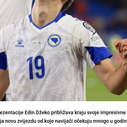
rezentacije Edin Džeko približava kraju svoje impresivne
ija novu zvijezdu od koje navijači očekuju mnogo u god