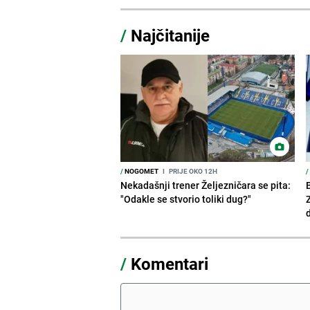
/
Najčitanije
/
NOGOMET
I
PRIJE OKO 12H
/
Nekadašnji trener Željezničara se pita:
"Odakle se stvorio toliki dug?"
/
Komentari