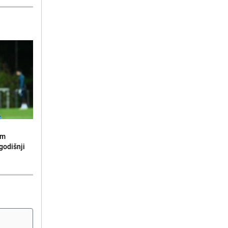
om
godišnji