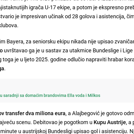
ajistaknutijih igrača U-17 ekipe, a potom je ekspresno pr
vario je impresivan učinak od 28 golova i asistencija, či
klubova.
 tim Bayera, za seniorsku ekipu nikada nije upisao zvaniča
so
uvrštavao ga je u sastav za utakmice Bundeslige i Lige
og toga je u ljeto 2025. godine odlučio napraviti hrabar kora
ga
.
u saradnji sa domaćim brandovima Ella voda i Milkos
gov transfer dva miliona eura
, a Alajbegović je gotovo od
najveću scenu. Debitovao je pogotkom u
Kupu Austrije
, a
inute u austrijskoj Bundesligi upisao gol i asistenciju. 