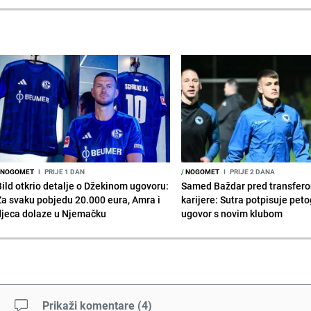
NOGOMET
I
PRIJE 1 DAN
/
NOGOMET
I
PRIJE 2 DANA
Bild otkrio detalje o Džekinom ugovoru:
Samed Baždar pred transfer
Za svaku pobjedu 20.000 eura, Amra i
karijere: Sutra potpisuje peto
djeca dolaze u Njemačku
ugovor s novim klubom
Prikaži komentare
(
4
)