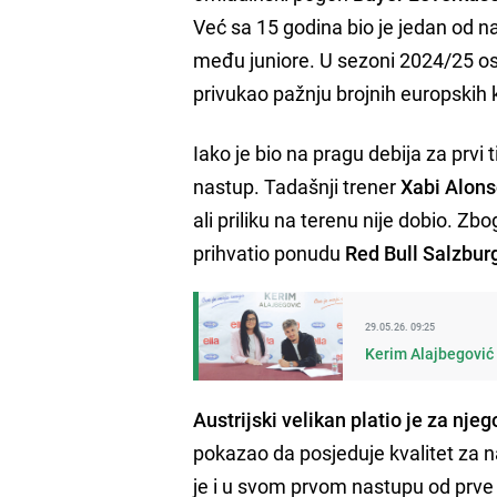
Već sa 15 godina bio je jedan od n
među juniore. U sezoni 2024/25 ost
privukao pažnju brojnih europskih 
Iako je bio na pragu debija za prvi
nastup. Tadašnji trener
Xabi Alon
ali priliku na terenu nije dobio. Zb
prihvatio ponudu
Red Bull Salzbur
29.05.26. 09:25
Kerim Alajbegović 
Austrijski velikan platio je za nje
pokazao da posjeduje kvalitet za 
je i u svom prvom nastupu od prve m