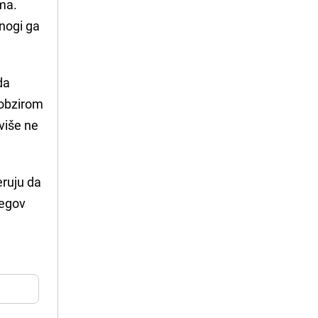
ima.
mnogi ga
da
 obzirom
više ne
eruju da
jegov