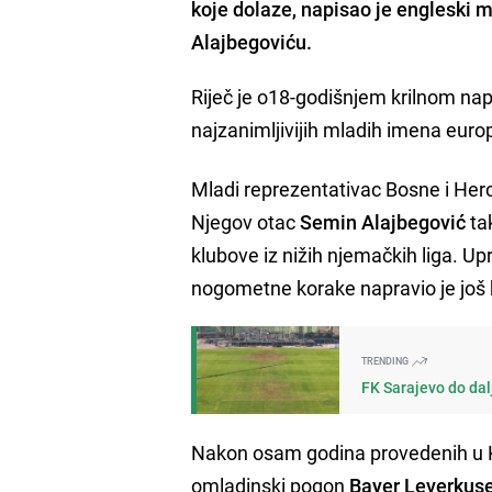
koje dolaze, napisao je engleski
Alajbegoviću.
Riječ je o18-godišnjem krilnom nap
najzanimljivijih mladih imena eu
Mladi reprezentativac Bosne i Her
Njegov otac
Semin Alajbegović
ta
klubove iz nižih njemačkih liga. Up
nogometne korake napravio je još 
TRENDING
FK Sarajevo do dal
Nakon osam godina provedenih u Köl
omladinski pogon
Bayer Leverkus