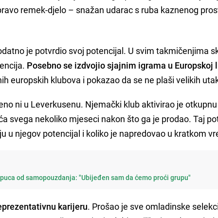
 pravo remek-djelo – snažan udarac s ruba kaznenog prost
atno je potvrdio svoj potencijal. U svim takmičenjima sk
encija.
Posebno se izdvojio sjajnim igrama u Europskoj l
nih europskih klubova i pokazao da se ne plaši velikih ut
eno ni u Leverkusenu. Njemački klub aktivirao je otkupnu
vića svega nekoliko mjeseci nakon što ga je prodao. Taj po
uju u njegov potencijal i koliko je napredovao u kratkom 
 puca od samopouzdanja: "Ubijeđen sam da ćemo proći grupu"
reprezentativnu karijeru
. Prošao je sve omladinske selekc