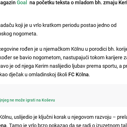
 magazin
Goal
na početku teksta o mladom bh. zmaju Ke
adaču koji je u vrlo kratkom periodu postao jedno od
ropskog nogometa.
cegovine rođen je u njemačkom Kölnu u porodici bh. korij
kođer se bavio nogometom, nastupajući tokom karijere z
ravo je od njega Kerim naslijedio ljubav prema sportu, a p
kao dječak u omladinskoj školi
FC Kölna
.
jnjeg ne može igrati na Koševu
nu, uslijedio je ključni korak u njegovom razvoju – prel
ena
. Tamo je vrlo brzo pokazao da se radi o izuzetnom ta