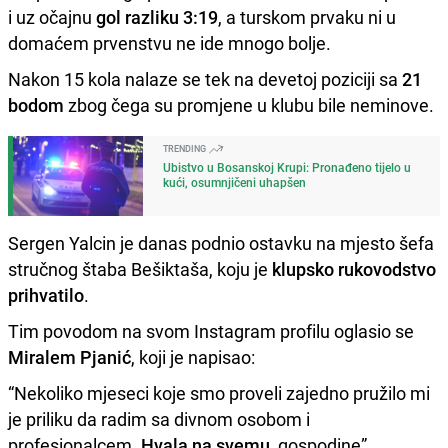
i uz očajnu
gol razliku 3:19
, a turskom prvaku ni u
domaćem prvenstvu ne ide mnogo bolje.
Nakon 15 kola nalaze se tek na devetoj poziciji sa
21
bodom
zbog čega su promjene u klubu bile neminove.
TRENDING
Ubistvo u Bosanskoj Krupi: Pronađeno tijelo u
kući, osumnjičeni uhapšen
Sergen Yalcin je danas podnio ostavku na mjesto šefa
stručnog štaba Bešiktaša, koju je
klupsko rukovodstvo
prihvatilo
.
Tim povodom na svom Instagram profilu oglasio se
Miralem Pjanić
, koji je napisao:
“Nekoliko mjeseci koje smo proveli zajedno pružilo mi
je priliku da radim sa divnom osobom i
profesionalcem.
Hvala na svemu
, gospodine”.