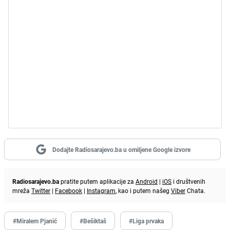
Dodajte Radiosarajevo.ba u omiljene Google izvore
Radiosarajevo.ba
pratite putem aplikacije za
Android
|
iOS
i društvenih
mreža
Twitter
|
Facebook
|
Instagram
, kao i putem našeg
Viber
Chata.
#Miralem Pjanić
#Bešiktaš
#Liga prvaka