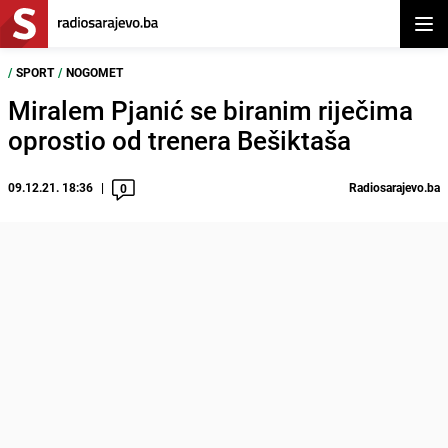
Otvor
/
SPORT
/
NOGOMET
Miralem Pjanić se biranim riječima
oprostio od trenera Bešiktaša
09.12.21. 18:36
Radiosarajevo.ba
0