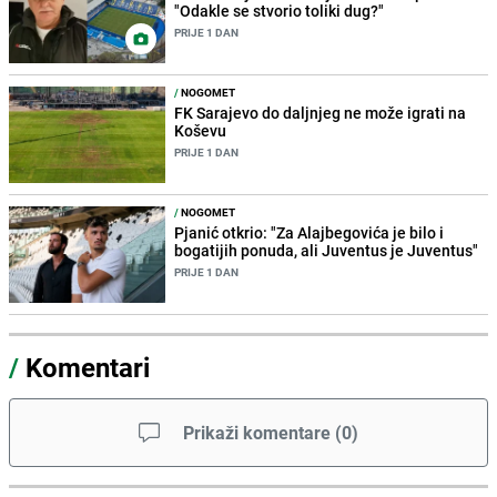
"Odakle se stvorio toliki dug?"
PRIJE 1 DAN
/
NOGOMET
FK Sarajevo do daljnjeg ne može igrati na
Koševu
PRIJE 1 DAN
/
NOGOMET
Pjanić otkrio: "Za Alajbegovića je bilo i
bogatijih ponuda, ali Juventus je Juventus"
PRIJE 1 DAN
/
Komentari
Prikaži komentare
(
0
)