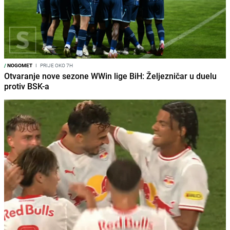
/
NOGOMET
I
PRIJE OKO 7H
Otvaranje nove sezone WWin lige BiH: Željezničar u duelu
protiv BSK-a