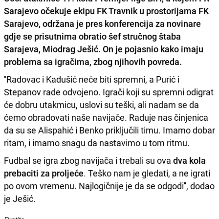
Sarajevo očekuje ekipu FK Travnik u prostorijama FK
Sarajevo, održana je pres konferencija za novinare
gdje se prisutnima obratio šef stručnog štaba
Sarajeva, Miodrag Ješić. On je pojasnio kako imaju
problema sa igračima, zbog njihovih povreda.
''Radovac i Kadušić neće biti spremni, a Purić i
Stepanov rade odvojeno. Igrači koji su spremni odigrat
će dobru utakmicu, uslovi su teški, ali nadam se da
ćemo obradovati naše navijače. Raduje nas činjenica
da su se Alispahić i Benko priključili timu. Imamo dobar
ritam, i imamo snagu da nastavimo u tom ritmu.
Fudbal se igra zbog navijača i trebali su ova
dva kola
prebaciti za proljeće
. Teško nam je gledati, a ne igrati
po ovom vremenu. Najlogičnije je da se odgodi'', dodao
je Ješić.