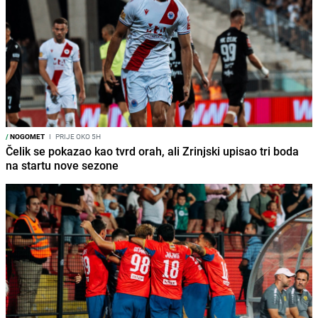
/
NOGOMET
I
PRIJE OKO 5H
Čelik se pokazao kao tvrd orah, ali Zrinjski upisao tri boda
na startu nove sezone