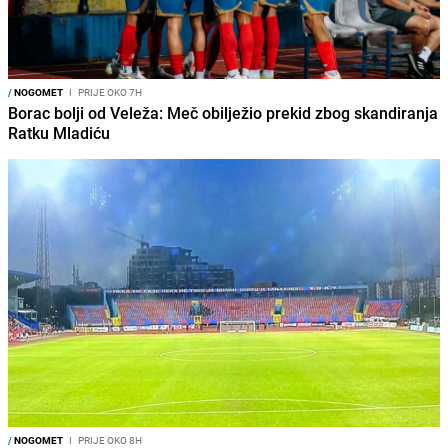
/
NOGOMET
I
PRIJE OKO 7H
Borac bolji od Veleža: Meč obilježio prekid zbog skandiranja
Ratku Mladiću
/
NOGOMET
I
PRIJE OKO 8H