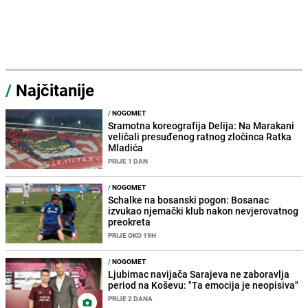
/
Najčitanije
/
NOGOMET
Sramotna koreografija Delija: Na Marakani
veličali presuđenog ratnog zločinca Ratka
Mladića
PRIJE 1 DAN
/
NOGOMET
Schalke na bosanski pogon: Bosanac
izvukao njemački klub nakon nevjerovatnog
preokreta
PRIJE OKO 19H
/
NOGOMET
Ljubimac navijača Sarajeva ne zaboravlja
period na Koševu: "Ta emocija je neopisiva"
PRIJE 2 DANA