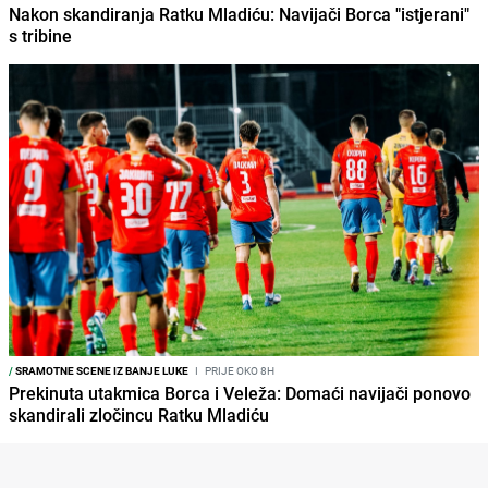
Nakon skandiranja Ratku Mladiću: Navijači Borca "istjerani"
s tribine
/
SRAMOTNE SCENE IZ BANJE LUKE
I
PRIJE OKO 8H
Prekinuta utakmica Borca i Veleža: Domaći navijači ponovo
skandirali zločincu Ratku Mladiću