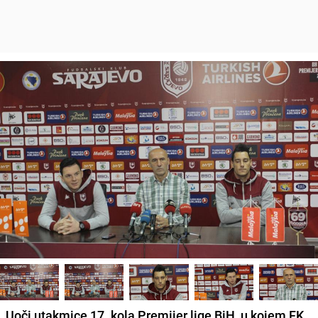
Uoči utakmice 17. kola Premijer lige BiH, u kojem FK