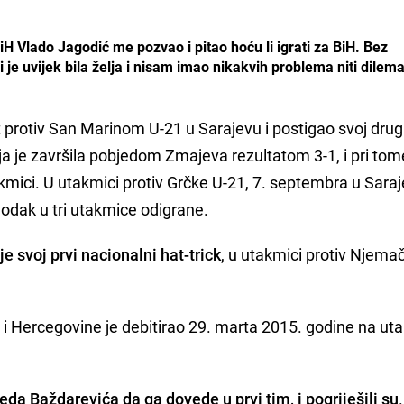
iH Vlado Jagodić me pozvao i pitao hoću li igrati za BiH. Bez
je uvijek bila želja i nisam imao nikakvih problema niti dilema
“
 protiv San Marinom U-21 u Sarajevu i postigao svoj drugi
koja je završila pobjedom Zmajeva rezultatom 3-1, i pri to
akmici. U utakmici protiv Grčke U-21, 7. septembra u Sara
ogodak u tri utakmice odigrane.
e svoj prvi nacionalni hat-trick
, u utakmici protiv Njema
i Hercegovine je debitirao 29. marta 2015. godine na ut
a Baždarevića da ga dovede u prvi tim, i pogriješili su
.