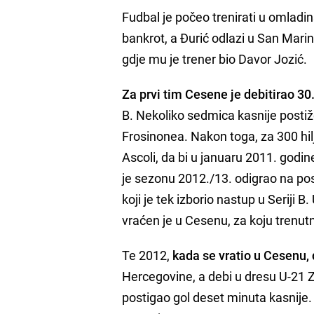
Fudbal je počeo trenirati u omladi
bankrot, a Đurić odlazi u San Mari
gdje mu je trener bio Davor Jozić.
Za prvi tim Cesene je debitirao 30
B. Nekoliko sedmica kasnije postiže
Frosinonea. Nakon toga, za 300 hil
Ascoli, da bi u januaru 2011. godin
je sezonu 2012./13. odigrao na pos
koji je tek izborio nastup u Seriji B
vraćen je u Cesenu, za koju trenut
Te 2012,
kada se vratio u Cesenu, 
Hercegovine, a debi u dresu U-21 Z
postigao gol deset minuta kasnije. 