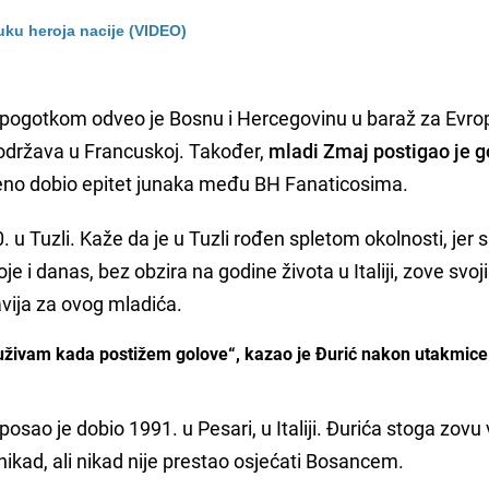
ruku heroja nacije (VIDEO)
m pogotkom odveo je Bosnu i Hercegovinu u baraž za Evr
 održava u Francuskoj. Također,
mladi Zmaj postigao je go
eno dobio epitet junaka među BH Fanaticosima.
 u Tuzli. Kaže da je u Tuzli rođen spletom okolnosti, jer
 koje i danas, bez obzira na godine života u Italiji, zove svo
vija za ovog mladića.
 uživam kada postižem golove“, kazao je Đurić nakon utakmice 
 posao je dobio 1991. u Pesari, u Italiji. Đurića stoga zovu 
 nikad, ali nikad nije prestao osjećati Bosancem.