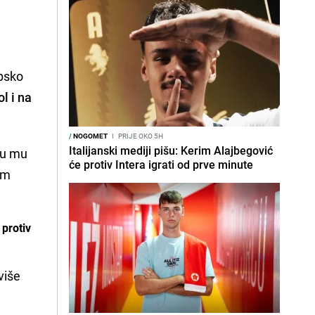
opsko
l i na
/
NOGOMET
I
PRIJE OKO 5H
Italijanski mediji pišu: Kerim Alajbegović
 su mu
će protiv Intera igrati od prve minute
jim
protiv
više