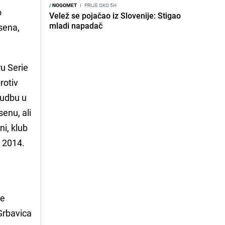
/
NOGOMET
I
PRIJE OKO 5H
o
Velež se pojačao iz Slovenije: Stigao
mladi napadač
sena,
u Serie
rotiv
sudbu u
senu, ali
i, klub
a 2014.
te
 Grbavica