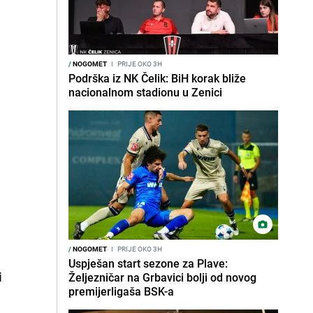
/
NOGOMET
I
PRIJE OKO 3H
Podrška iz NK Čelik: BiH korak bliže
nacionalnom stadionu u Zenici
/
NOGOMET
I
PRIJE OKO 3H
Uspješan start sezone za Plave:
i
Željezničar na Grbavici bolji od novog
premijerligaša BSK-a