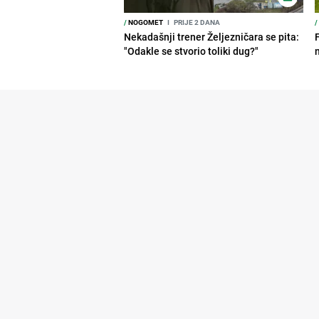
/
NOGOMET
I
PRIJE 2 DANA
/
Nekadašnji trener Željezničara se pita:
"Odakle se stvorio toliki dug?"