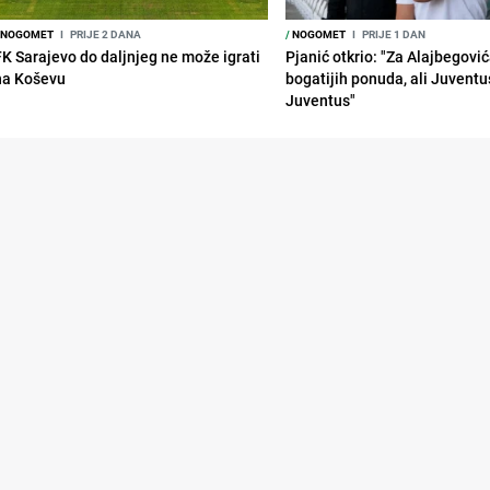
NOGOMET
I
PRIJE 2 DANA
/
NOGOMET
I
PRIJE 1 DAN
FK Sarajevo do daljnjeg ne može igrati
Pjanić otkrio: "Za Alajbegovića
na Koševu
bogatijih ponuda, ali Juventu
Juventus"