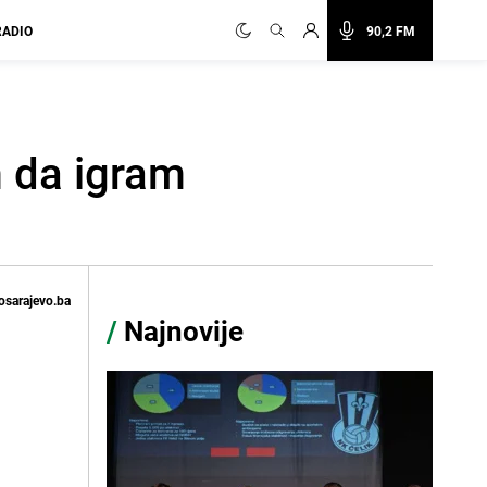
RADIO
90,2 FM
m da igram
osarajevo.ba
/
Najnovije