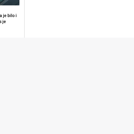
 je bilo i
s je