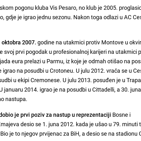
nskom pogonu kluba Vis Pesaro, no klub je 2005. proglasi
no, gdje je igrao jednu sezonu. Nakon toga odlazi u AC Ce
. oktobra 2007.
godine na utakmici protiv Montove u okvir
 svoj prvi pogodak u profesionalnoj karijeri na utakmici p
jada eura prelazi u Parmu, iz koje je odmah otišao na po
e igrao na posudbi u Crotoneu. U julu 2012. vraća se u Ce
udbi u ekipi Cremonese. U julu 2013. posuđen je u Trapan
. U januaru 2014. igrao je na posudbi u Cittadelli, a 30. jun
no nastupa.
dobio je prvi poziv za nastup u reprezentaciji
Bosne i
majeva desio se 1. juna 2012. kada je ušao u 79. minuti 
Bio je to njegov prvijenac za BiH, a desio se na stadionu