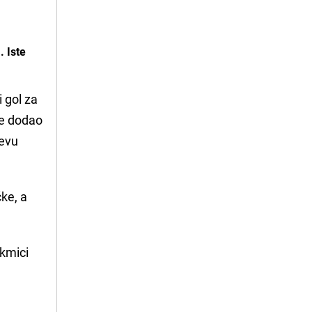
. Iste
 gol za
me dodao
jevu
čke, a
akmici