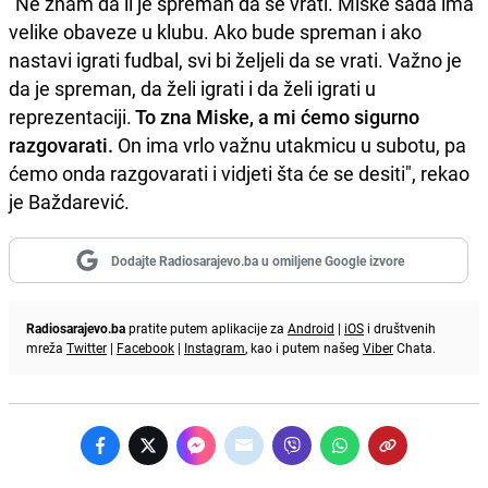
"Ne znam da li je spreman da se vrati. Miske sada ima
velike obaveze u klubu. Ako bude spreman i ako
nastavi igrati fudbal, svi bi željeli da se vrati. Važno je
da je spreman, da želi igrati i da želi igrati u
reprezentaciji.
To zna Miske, a mi ćemo sigurno
razgovarati.
On ima vrlo važnu utakmicu u subotu, pa
ćemo onda razgovarati i vidjeti šta će se desiti", rekao
je Baždarević.
Dodajte Radiosarajevo.ba u omiljene Google izvore
Radiosarajevo.ba
pratite putem aplikacije za
Android
|
iOS
i društvenih
mreža
Twitter
|
Facebook
|
Instagram
, kao i putem našeg
Viber
Chata.