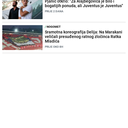
Pjanić otkrio: "Za Alajbegovića je bilo i
bogatijih ponuda, ali Juventus je Juventus"
PRIJE 2 DANA
/
NOGOMET
Sramotna koreografija Delija: Na Marakani
veličali presuđenog ratnog zločinca Ratka
Mladića
PRIJE OKO 8H