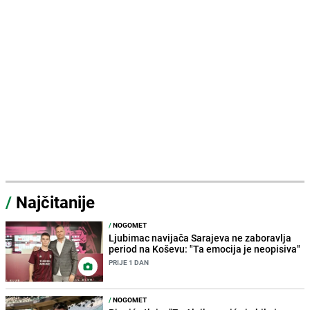
/
Najčitanije
/
NOGOMET
Ljubimac navijača Sarajeva ne zaboravlja
period na Koševu: "Ta emocija je neopisiva"
PRIJE 1 DAN
/
NOGOMET