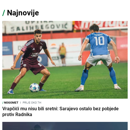
/
Najnovije
/
NOGOMET
I
PRIJE OKO 7H
Vrapčići mu nisu bili sretni: Sarajevo ostalo bez pobjede
protiv Radnika