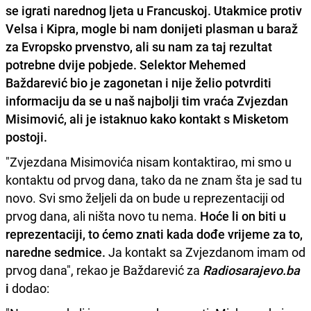
se igrati narednog ljeta u Francuskoj. Utakmice protiv
Velsa i Kipra, mogle bi nam donijeti plasman u baraž
za Evropsko prvenstvo, ali su nam za taj rezultat
potrebne dvije pobjede.
Selektor Mehemed
Baždarević
bio je zagonetan i nije želio potvrditi
informaciju da se u naš najbolji tim vraća
Zvjezdan
Misimović
, ali je istaknuo kako kontakt s Misketom
postoji.
"Zvjezdana Misimovića nisam kontaktirao, mi smo u
kontaktu od prvog dana, tako da ne znam šta je sad tu
novo. Svi smo željeli da on bude u reprezentaciji od
prvog dana, ali ništa novo tu nema.
Hoće li on biti u
reprezentaciji, to ćemo znati kada dođe vrijeme za to,
naredne sedmice.
Ja kontakt sa Zvjezdanom imam od
prvog dana", rekao je Baždarević za
Radiosarajevo.ba
i
dodao: