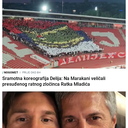
/
NOGOMET
I
PRIJE OKO 8H
Sramotna koreografija Delija: Na Marakani veličali
presuđenog ratnog zločinca Ratka Mladića