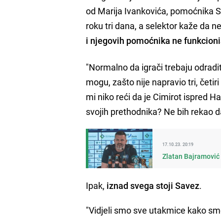
od Marija Ivankovića, pomoćnika Sa
roku tri dana, a selektor kaže da
i njegovih pomoćnika ne funkcion
"Normalno da igrači trebaju odraditi
mogu, zašto nije napravio tri, četir
mi niko reći da je Cimirot ispred 
svojih prethodnika? Ne bih rekao da
17.10.23. 20:19
Zlatan Bajramović o
Ipak,
iznad svega stoji Savez
.
"Vidjeli smo sve utakmice kako smo