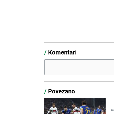
/
Komentari
/
Povezano
18