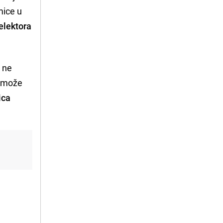
mice u
elektora
a ne
Ne može
ica