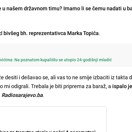
je u našem državnom timu?
Imamo li se čemu nadati u b
od
bivšeg bh. reprezentativca Marka Topića
.
vićima: Na poznatom kupalištu se utopio 24-godišnji mladić
 desiti i dešavao se, ali vas to ne smije izbaciti iz takta 
mi odigrali. Trebala je biti priprema za baraž, a
ispalo j
a
Radiosarajevo.ba
.