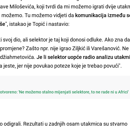
ve Miloševića, koji tvrdi da mi možemo igrati dvije utak
 ne možemo. Tu možemo vidjeti da
komunikacija između s
iše
", istakao je Topić i nastavio:
 svoj dio, ali selektor je taj koji donosi odluke. Ako zna d
i promjene? Zašto npr. nije igrao Ziljkić ili Varešanović. 
Hadžiahmetovića.
Je li selektor uopće radio analizu utakm
 jeste, jer nije povukao poteze koje je trebao povući".
tvoreno: 'Ne možemo stalno mijenjati selektore, to ne rade ni u Africi'
 odigrali. Rezultati u zadnjih osam utakmica su stvarno