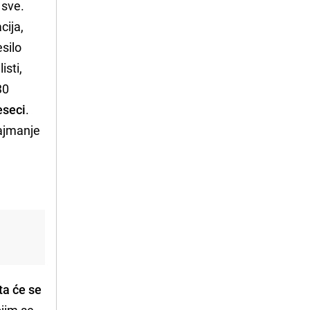
 sve.
cija,
esilo
isti,
30
eseci
.
najmanje
ta će se
jim se,