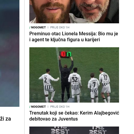
/
NOGOMET
I
PRIJE OKO 1H
Preminuo otac Lionela Messija: Bio mu je
i agent te ključna figura u karijeri
/
NOGOMET
I
PRIJE OKO 1H
Trenutak koji se čekao: Kerim Alajbegović
ži za
debitovao za Juventus