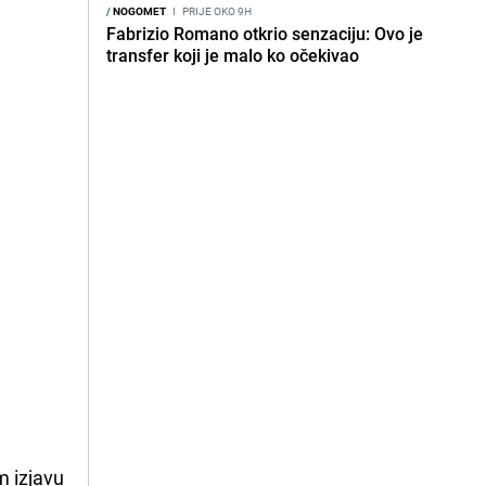
/
NOGOMET
I
PRIJE OKO 9H
Fabrizio Romano otkrio senzaciju: Ovo je
transfer koji je malo ko očekivao
m izjavu