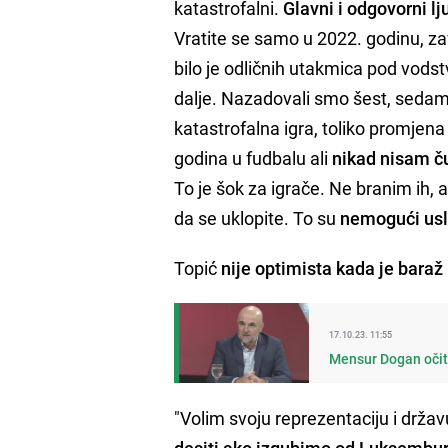
katastrofalni.
Glavni i odgovorni lj
Vratite se samo u 2022. godinu, zav
bilo je odličnih utakmica pod vodst
dalje. Nazadovali smo šest, sedam m
katastrofalna igra, toliko promjen
godina u fudbalu ali
nikad nisam ču
To je šok za igrače. Ne branim ih,
da se uklopite. To su
nemogući uslo
Topić
nije optimista kada je baraž 
17.10.23. 11:55
Mensur Dogan očita
"Volim svoju reprezentaciju i državu
desiti ako izgubimo od Luksembur