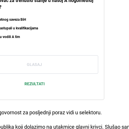
rivac za trenutno stanje u našoj A nogometnoj
?
etnog saveza BiH
nastupali u kvalifikacijama
su vodili A tim
GLASAJ
REZULTATI
govornost za posljednji poraz vidi u selektoru.
publika koji dolazimo na utakmice glavni krivci. Slušao sa