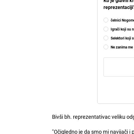
Ko je glavni k
reprezentaciji
čelnici Nogom
Igrači koji su 
Selektori koji 
Ne zanima me
Bivši bh. reprezentativac veliku od
"Očigledno je da smo mi navijači i 