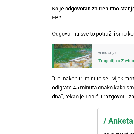
Ko je odgovoran za trenutno stan
EP?
Odgovor na sve to potražili smo k
TRENDING
Tragedija u Zavido
"Gol nakon tri minute se uvijek može
odigrate 45 minuta onako kako smo 
dna
", rekao je Topić u razgovoru z
/
Anketa