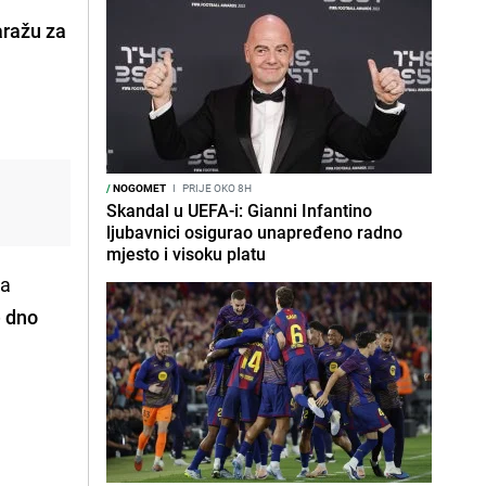
aražu za
/
NOGOMET
I
PRIJE OKO 8H
Skandal u UEFA-i: Gianni Infantino
ljubavnici osigurao unapređeno radno
mjesto i visoku platu
da
e dno