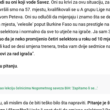
udi su oni koji vode Savez
. Oni su krivi za ovu situaciju, za
ršili smo na 57. mjestu, kvalifikovali se u A grupu Lige na
vom Peteva. Oni su odlučili da mijenjaju i znamo šta se d
jesta, 'velesile' poput Burkine Faso su nas prestigle na l
a selektora i normalno da sve to utječe na igrače. Ja sam 
o da je neko promijenio četiri selektora u roku od 10 mj
 ali kad se desi smjena trenera, treba vam dvije sedmice 
vi za rad igrača
”.
u pitanju
.
o lekciju čelnicima Nogometnog saveza BiH: 'Zapitamo li se...'
, ali mislim da će biti teško bilo šta napraviti.
Pitanje je š
ga i Slovačke?
Hoće li opet doći do smjene selektora? Bo