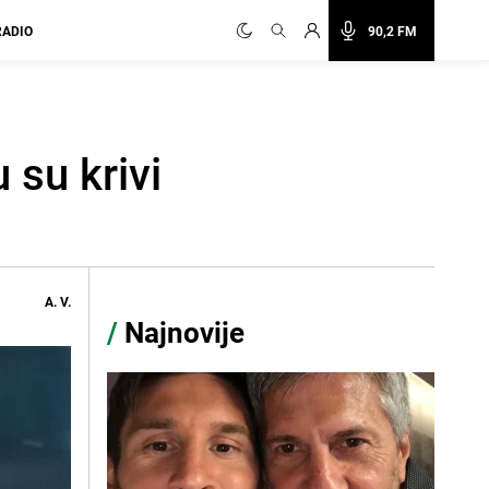
RADIO
90,2 FM
 su krivi
A. V.
/
Najnovije