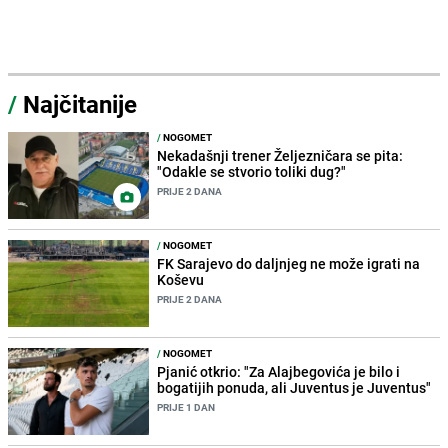
/
Najčitanije
/
NOGOMET
Nekadašnji trener Željezničara se pita:
"Odakle se stvorio toliki dug?"
PRIJE 2 DANA
/
NOGOMET
FK Sarajevo do daljnjeg ne može igrati na
Koševu
PRIJE 2 DANA
/
NOGOMET
Pjanić otkrio: "Za Alajbegovića je bilo i
bogatijih ponuda, ali Juventus je Juventus"
PRIJE 1 DAN