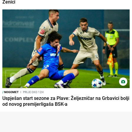
Zenici
/
NOGOMET
I
PRIJE OKO 12H
Uspješan start sezone za Plave: Željezničar na Grbavici bolji
od novog premijerligaša BSK-a