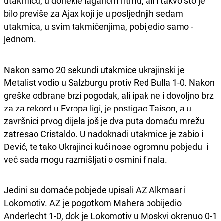
utakmicu, u donekle laganom ritmu, ali i takvo što je
bilo previše za Ajax koji je u posljednjih sedam
utakmica, u svim takmičenjima, pobijedio samo -
jednom.
Nakon samo 20 sekundi utakmice ukrajinski je
Metalist vodio u Salzburgu protiv Red Bulla 1-0. Nakon
greške odbrane brzi pogodak, ali ipak ne i dovoljno brz
za za rekord u Evropa ligi, je postigao Taison, a u
završnici prvog dijela još je dva puta domaću mrežu
zatresao Cristaldo. U nadoknadi utakmice je zabio i
Dević, te tako Ukrajinci kući nose ogromnu pobjedu i
već sada mogu razmišljati o osmini finala.
Jedini su domaće pobjede upisali AZ Alkmaar i
Lokomotiv. AZ je pogotkom Mahera pobijedio
Anderlecht 1-0, dok je Lokomotiv u Moskvi okrenuo 0-1