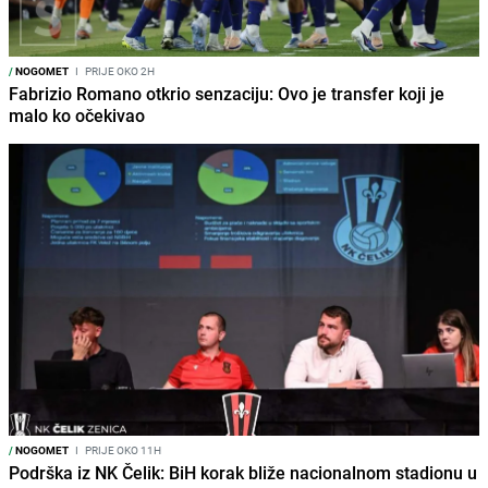
/
NOGOMET
I
PRIJE OKO 2H
Fabrizio Romano otkrio senzaciju: Ovo je transfer koji je
malo ko očekivao
/
NOGOMET
I
PRIJE OKO 11H
Podrška iz NK Čelik: BiH korak bliže nacionalnom stadionu u