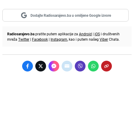
Dodajte Radiosarajevo.ba u omiljene Google izvore
Radiosarajevo.ba
pratite putem aplikacije za
Android
|
iOS
i društvenih
mreža
Twitter
|
Facebook
|
Instagram
, kao i putem našeg
Viber
Chata.