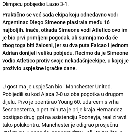
Olimpicu pobijedio Lazio 3-1.
Praktično se već sada ekipa koju odnedavno vodi
Argentinac Diego Simeone plasirala među 16
najboljih. Inače, otkada Simeone vodi Atletico ovo im
je bio prvi primljeni pogodak, ali sumnjamo da će
zbog toga biti žalosni, jer su dva puta Falcao i jednom
Adrian donijeli veliku pobjedu. Recimo da je Simeone
vodio Atletico protiv svoje nekadašnjeekipe, u kojoj je
proživio uspješne igračke dane.
U gostima je uspješan bio i Manchester United.
Pobijedili su kod Ajaxa 2-0 uz oba pogotka u drugom
dijelu. Prvo je poentirao Young 60. udarcem s vrha
šesnaesterca, a pet minuta je prije kraja Hernandez
postigao drugi gol na asistenciju Rooneyja, realiziravši
tako polukontru. Manchester je odigrao prosječnu