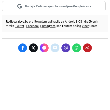
Dodajte Radiosarajevo.ba u omiljene Google izvore
Radiosarajevo.ba
pratite putem aplikacije za
Android
|
iOS
i društvenih
mreža
Twitter
|
Facebook
|
Instagram
, kao i putem našeg
Viber
Chata.