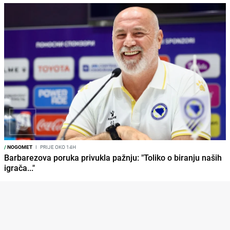
/
NOGOMET
I
PRIJE OKO 14H
Barbarezova poruka privukla pažnju: "Toliko o biranju naših
igrača..."