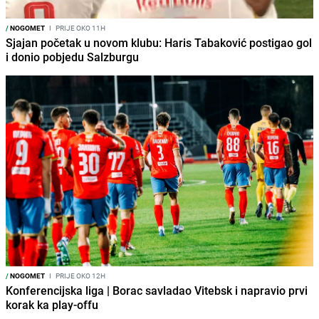
/
NOGOMET
I
PRIJE OKO 11H
Sjajan početak u novom klubu: Haris Tabaković postigao gol
i donio pobjedu Salzburgu
/
NOGOMET
I
PRIJE OKO 12H
Konferencijska liga | Borac savladao Vitebsk i napravio prvi
korak ka play-offu