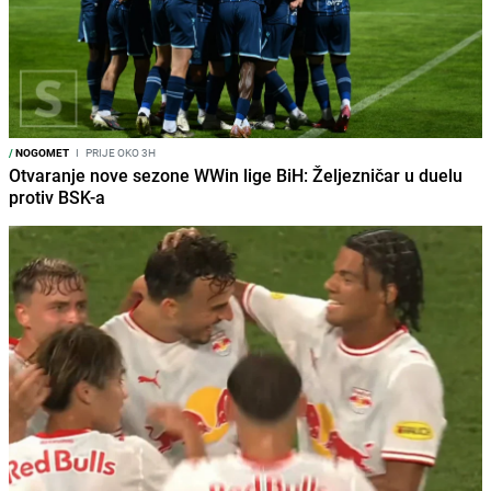
/
NOGOMET
I
PRIJE OKO 3H
Otvaranje nove sezone WWin lige BiH: Željezničar u duelu
protiv BSK-a