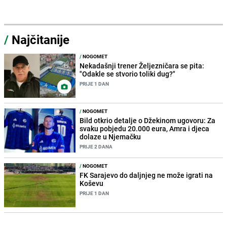
/
Najčitanije
/
NOGOMET
Nekadašnji trener Željezničara se pita:
"Odakle se stvorio toliki dug?"
PRIJE 1 DAN
/
NOGOMET
Bild otkrio detalje o Džekinom ugovoru: Za
svaku pobjedu 20.000 eura, Amra i djeca
dolaze u Njemačku
PRIJE 2 DANA
/
NOGOMET
FK Sarajevo do daljnjeg ne može igrati na
Koševu
PRIJE 1 DAN