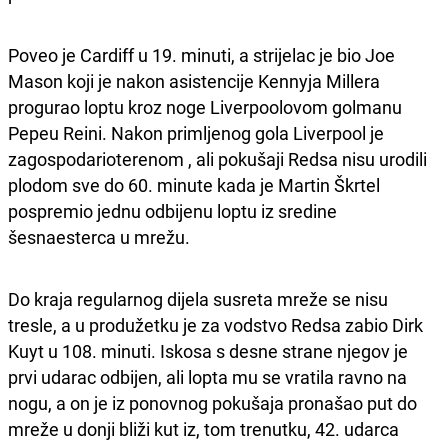
Poveo je Cardiff u 19. minuti, a strijelac je bio Joe
Mason koji je nakon asistencije Kennyja Millera
progurao loptu kroz noge Liverpoolovom golmanu
Pepeu Reini. Nakon primljenog gola Liverpool je
zagospodarioterenom , ali pokušaji Redsa nisu urodili
plodom sve do 60. minute kada je Martin Škrtel
pospremio jednu odbijenu loptu iz sredine
šesnaesterca u mrežu.
Do kraja regularnog dijela susreta mreže se nisu
tresle, a u produžetku je za vodstvo Redsa zabio Dirk
Kuyt u 108. minuti. Iskosa s desne strane njegov je
prvi udarac odbijen, ali lopta mu se vratila ravno na
nogu, a on je iz ponovnog pokušaja pronašao put do
mreže u donji bliži kut iz, tom trenutku, 42. udarca