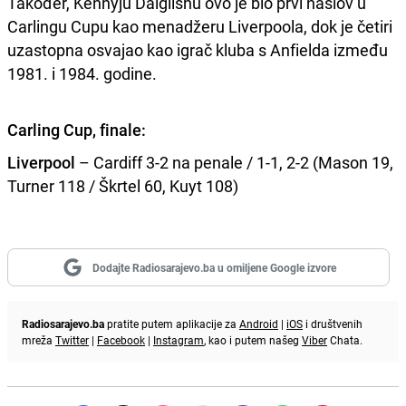
Također, Kennyju Dalglishu ovo je bio prvi naslov u
Carlingu Cupu kao menadžeru Liverpoola, dok je četiri
uzastopna osvajao kao igrač kluba s Anfielda između
1981. i 1984. godine.
Carling Cup, finale:
Liverpool
– Cardiff 3-2 na penale / 1-1, 2-2 (Mason 19,
Turner 118 / Škrtel 60, Kuyt 108)
Dodajte Radiosarajevo.ba u omiljene Google izvore
Radiosarajevo.ba
pratite putem aplikacije za
Android
|
iOS
i društvenih
mreža
Twitter
|
Facebook
|
Instagram
, kao i putem našeg
Viber
Chata.