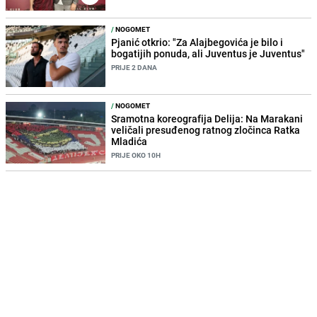
/
NOGOMET
Pjanić otkrio: "Za Alajbegovića je bilo i
bogatijih ponuda, ali Juventus je Juventus"
PRIJE 2 DANA
/
NOGOMET
Sramotna koreografija Delija: Na Marakani
veličali presuđenog ratnog zločinca Ratka
Mladića
PRIJE OKO 10H