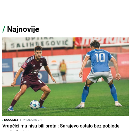
/
Najnovije
/
NOGOMET
I
PRIJE OKO 9H
Vrapčići mu nisu bili sretni: Sarajevo ostalo bez pobjede