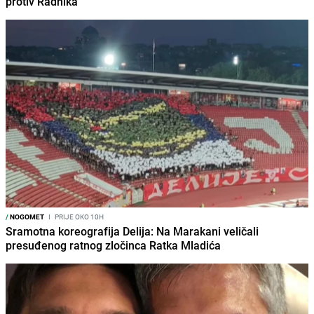
protiv Radnika
/
NOGOMET
I
PRIJE OKO 10H
Sramotna koreografija Delija: Na Marakani veličali
presuđenog ratnog zločinca Ratka Mladića