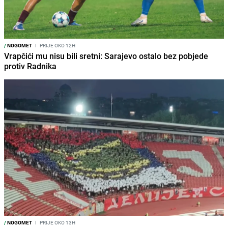
/
NOGOMET
I
PRIJE OKO 12H
Vrapčići mu nisu bili sretni: Sarajevo ostalo bez pobjede
protiv Radnika
/
NOGOMET
I
PRIJE OKO 13H