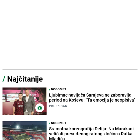
/
Najčitanije
/
NOGOMET
Ljubimac navijača Sarajeva ne zaboravlja
period na Koševu: "Ta emocija je neopisiva"
PRIJE 1 DAN
/
NOGOMET
Sramotna koreografija Delija: Na Marakani
veličali presuđenog ratnog zločinca Ratka
Mladića