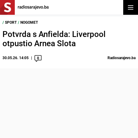
Otvor
/
SPORT
/
NOGOMET
Potvrda s Anfielda: Liverpool
otpustio Arnea Slota
30.05.26. 14:05
Radiosarajevo.ba
0