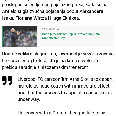
prošlogodišnjeg ljetnog prijelaznog roka, kada su na
Anfield stigla zvučna pojačanja poput
Alexandera
Isaka, Floriana Wirtza i Huga Ekitikea
.
22.05.26. 13:04
Sada je zvanično: Pep Guardiola napušta
Manchester City
Unatoč velikim ulaganjima, Liverpool je sezonu završio
bez osvojenog trofeja, što je na kraju dovelo do
prekida saradnje s nizozemskim trenerom.
Liverpool FC can confirm Arne Slot is to depart
his role as head coach with immediate effect
and that the process to appoint a successor is
under way.
He leaves with a Premier League title to his