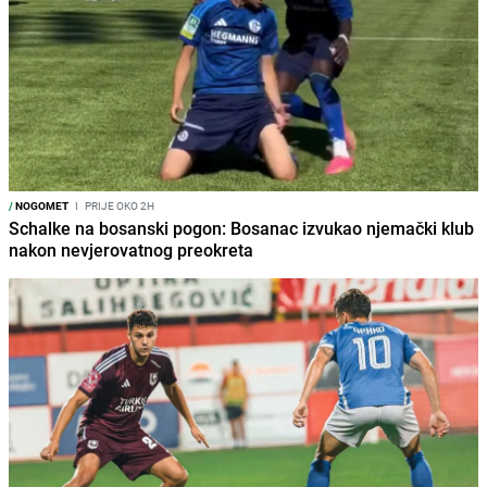
/
NOGOMET
I
PRIJE OKO 2H
Schalke na bosanski pogon: Bosanac izvukao njemački klub
nakon nevjerovatnog preokreta