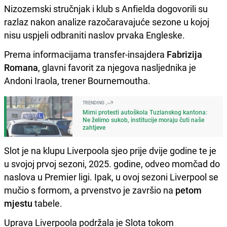
Nizozemski stručnjak i klub s Anfielda dogovorili su
razlaz nakon analize razočaravajuće sezone u kojoj
nisu uspjeli odbraniti naslov prvaka Engleske.
Prema informacijama transfer-insajdera
Fabrizija
Romana
, glavni favorit za njegova nasljednika je
Andoni Iraola, trener Bournemoutha.
TRENDING
Mirni protesti autoškola Tuzlanskog kantona:
Ne želimo sukob, institucije moraju čuti naše
zahtjeve
Slot je na klupu Liverpoola sjeo prije dvije godine te je
u svojoj prvoj sezoni, 2025. godine, odveo momčad do
naslova u Premier ligi. Ipak, u ovoj sezoni Liverpool se
mučio s formom, a prvenstvo je završio na
petom
mjestu
tabele.
Uprava Liverpoola podržala je Slota tokom