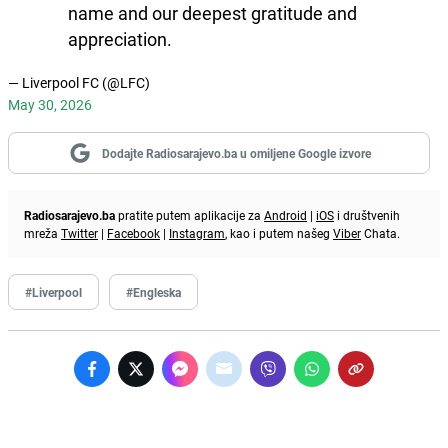
name and our deepest gratitude and
appreciation.
— Liverpool FC (@LFC)
May 30, 2026
Dodajte Radiosarajevo.ba u omiljene Google izvore
Radiosarajevo.ba
pratite putem aplikacije za
Android
|
iOS
i društvenih
mreža
Twitter
|
Facebook
|
Instagram
, kao i putem našeg
Viber
Chata.
#Liverpool
#Engleska