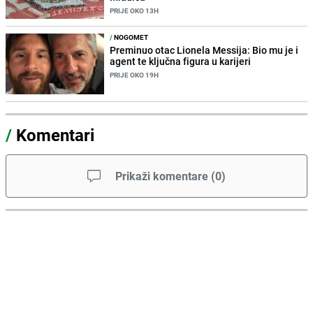
PRIJE OKO 13H
/
NOGOMET
Preminuo otac Lionela Messija: Bio mu je i
agent te ključna figura u karijeri
PRIJE OKO 19H
/
Komentari
Prikaži komentare
(
0
)