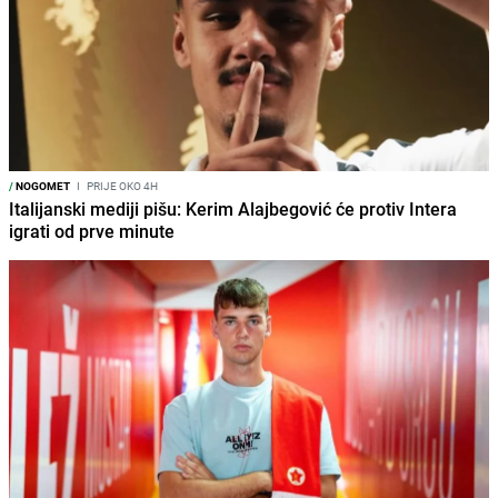
/
NOGOMET
I
PRIJE OKO 4H
Italijanski mediji pišu: Kerim Alajbegović će protiv Intera
igrati od prve minute