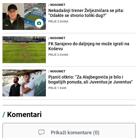
/
NOGOMET
Nekadašnji trener Željezničara se pita:
"Odakle se stvorio toliki dug?"
PRIJE 2 DANA
/
NOGOMET
FK Sarajevo do daljnjeg ne može igrati na
Koševu
PRIJE 2 DANA
/
NOGOMET
Pjanić otkrio: "Za Alajbegovića je bilo i
bogatijih ponuda, ali Juventus je Juventus"
PRIJE 1 DAN
/
Komentari
Prikaži komentare
(
0
)