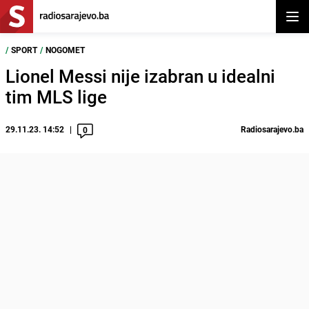
Otvor
/
SPORT
/
NOGOMET
Lionel Messi nije izabran u idealni
tim MLS lige
29.11.23. 14:52
Radiosarajevo.ba
0