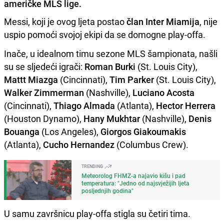
američke MLS lige.
Messi, koji je ovog ljeta postao
član Inter Miamija
, nije
uspio pomoći svojoj ekipi da se domogne play-offa.
Inače, u idealnom timu sezone MLS šampionata, našli
su se sljedeći igrači:
Roman Burki
(St. Louis City),
Mattt Miazga
(Cincinnati),
Tim Parker
(St. Louis City),
Walker Zimmerman
(Nashville),
Luciano Acosta
(Cincinnati),
Thiago Almada
(Atlanta),
Hector Herrera
(Houston Dynamo),
Hany Mukhtar
(Nashville),
Denis
Bouanga
(Los Angeles),
Giorgos Giakoumakis
(Atlanta),
Cucho Hernandez
(Columbus Crew).
TRENDING
Meteorolog FHMZ-a najavio kišu i pad
temperatura: "Jedno od najsvježijih ljeta
posljednjih godina"
U samu završnicu play-offa stigla su četiri tima.