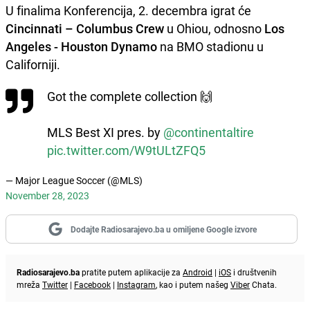
U finalima Konferencija, 2. decembra igrat će
Cincinnati – Columbus Crew
u Ohiou, odnosno
Los
Angeles - Houston Dynamo
na BMO stadionu u
Californiji.
Got the complete collection 🙌
MLS Best XI pres. by
@continentaltire
pic.twitter.com/W9tULtZFQ5
— Major League Soccer (@MLS)
November 28, 2023
Dodajte Radiosarajevo.ba u omiljene Google izvore
Radiosarajevo.ba
pratite putem aplikacije za
Android
|
iOS
i društvenih
mreža
Twitter
|
Facebook
|
Instagram
, kao i putem našeg
Viber
Chata.