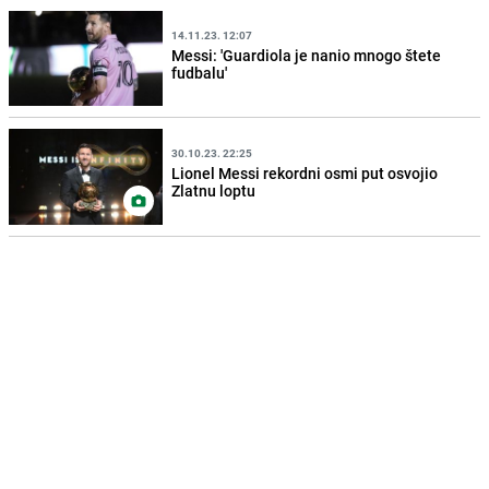
14.11.23. 12:07
Messi: 'Guardiola je nanio mnogo štete
fudbalu'
30.10.23. 22:25
Lionel Messi rekordni osmi put osvojio
Zlatnu loptu