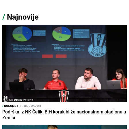
/
Najnovije
/
NOGOMET
I
PRIJE OKO 2H
Podrška iz NK Čelik: BiH korak bliže nacionalnom stadionu u
Zenici