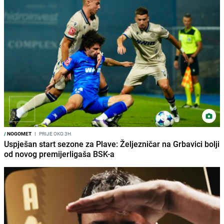
/
NOGOMET
I
PRIJE OKO 3H
Uspješan start sezone za Plave: Željezničar na Grbavici bolji
od novog premijerligaša BSK-a