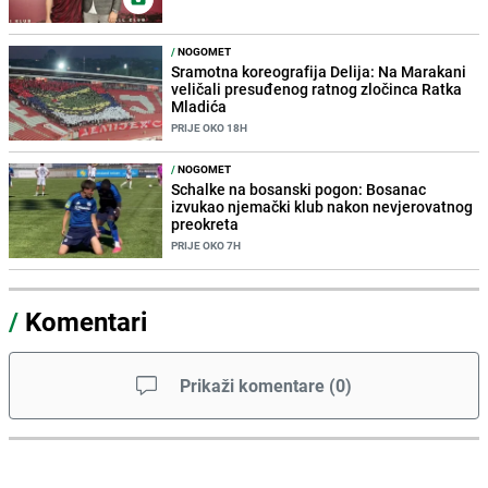
/
NOGOMET
Sramotna koreografija Delija: Na Marakani
veličali presuđenog ratnog zločinca Ratka
Mladića
PRIJE OKO 18H
/
NOGOMET
Schalke na bosanski pogon: Bosanac
izvukao njemački klub nakon nevjerovatnog
preokreta
PRIJE OKO 7H
/
Komentari
Prikaži komentare
(
0
)