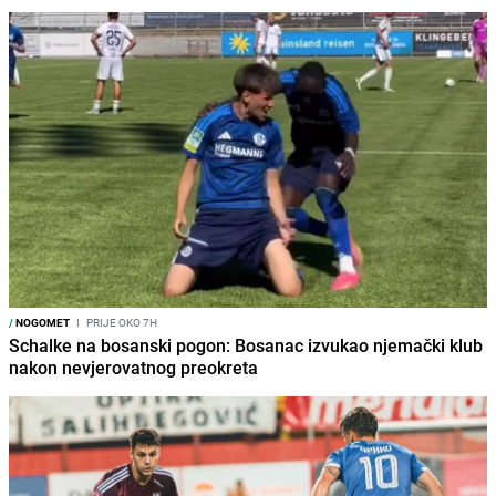
/
NOGOMET
I
PRIJE OKO 7H
Schalke na bosanski pogon: Bosanac izvukao njemački klub
nakon nevjerovatnog preokreta