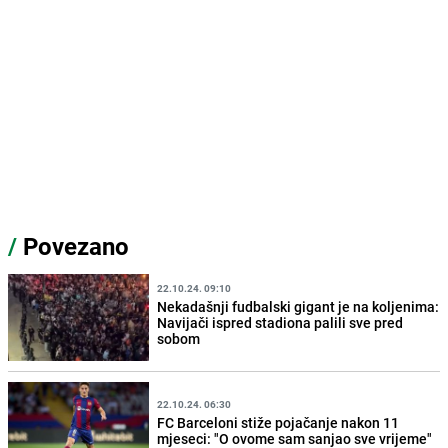
/
Povezano
22.10.24. 09:10
Nekadašnji fudbalski gigant je na koljenima:
Navijači ispred stadiona palili sve pred
sobom
22.10.24. 06:30
FC Barceloni stiže pojačanje nakon 11
mjeseci: "O ovome sam sanjao sve vrijeme"