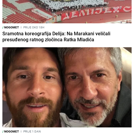
/
NOGOMET
I
PRIJE OKO 18H
Sramotna koreografija Delija: Na Marakani veličali
presuđenog ratnog zločinca Ratka Mladića
/
NOGOMET
I
PRIJE 1 DAN