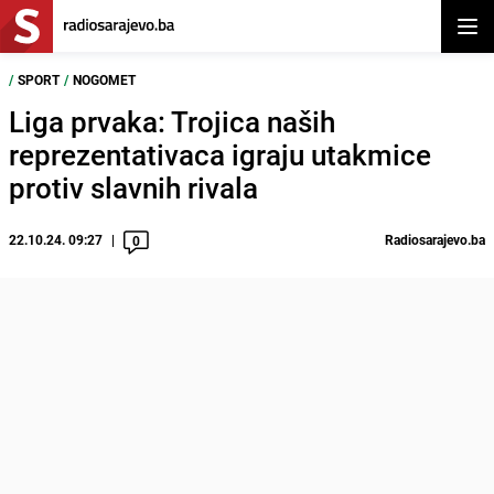
Otvor
/
SPORT
/
NOGOMET
Liga prvaka: Trojica naših
reprezentativaca igraju utakmice
protiv slavnih rivala
22.10.24. 09:27
Radiosarajevo.ba
0