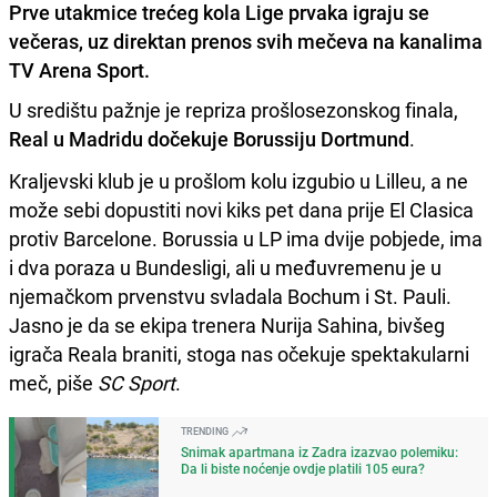
Prve utakmice trećeg kola Lige prvaka igraju se
večeras, uz direktan prenos svih mečeva na kanalima
TV Arena Sport.
U središtu pažnje je repriza prošlosezonskog finala,
Real u Madridu dočekuje Borussiju Dortmund
.
Kraljevski klub je u prošlom kolu izgubio u Lilleu, a ne
može sebi dopustiti novi kiks pet dana prije El Clasica
protiv Barcelone. Borussia u LP ima dvije pobjede, ima
i dva poraza u Bundesligi, ali u međuvremenu je u
njemačkom prvenstvu svladala Bochum i St. Pauli.
Jasno je da se ekipa trenera Nurija Sahina, bivšeg
igrača Reala braniti, stoga nas očekuje spektakularni
meč, piše
SC Sport
.
TRENDING
Snimak apartmana iz Zadra izazvao polemiku:
Da li biste noćenje ovdje platili 105 eura?