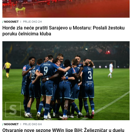
/
NOGOMET
I
PRIJE OKO 2H
Horde zla neće pratiti Sarajevo u Mostaru: Poslali žestoku
poruku čelnicima kluba
/
NOGOMET
I
PRIJE OKO 6H
Otvaranje nove sezone WWin lige BiH: Željezničar u duelu