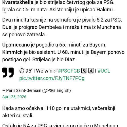
Kvaratskhelia
je bio strijelac četvrtog gola za PSG.
Igrala se 56. minuta. Asistenciju je upisao
Hakimi
.
Dva minuita kasnije na semaforu je pisalo 5:2 za PSG.
Duel je proigrao Dembelea i mreža tima iz Munchena
se ponovo zatresla.
Upamecano
je pogodio u 65. minuti za Bayern.
Kimmich
je bio asistent. U 68. minuti je Bayern ponovo
postigao gol. Strijelac je bio
Diaz
.
⏱️ 95’ I We win ✅
#PSGFCB
5️⃣-4️⃣ I
#UCL
pic.twitter.com/FJyTNF7PCg
— Paris Saint-Germain (@PSG_English)
April 28, 2026
Kada smo očekivali i 10 gol na utakmici, večerašnji
akteri su stali.
Ostalo je 5:4 za PSG, a vjerujemo da će u Munchenu