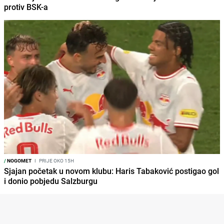
protiv BSK-a
/
NOGOMET
I
PRIJE OKO 15H
Sjajan početak u novom klubu: Haris Tabaković postigao gol
i donio pobjedu Salzburgu