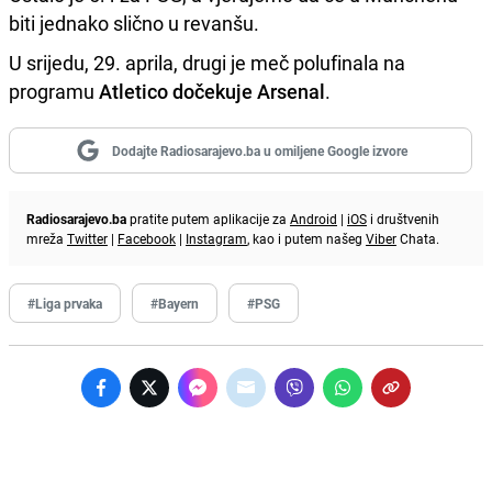
biti jednako slično u revanšu.
U srijedu, 29. aprila, drugi je meč polufinala na
programu
Atletico dočekuje Arsenal
.
Dodajte Radiosarajevo.ba u omiljene Google izvore
Radiosarajevo.ba
pratite putem aplikacije za
Android
|
iOS
i društvenih
mreža
Twitter
|
Facebook
|
Instagram
, kao i putem našeg
Viber
Chata.
#Liga prvaka
#Bayern
#PSG