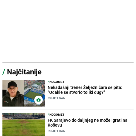
/
Najčitanije
/
NOGOMET
Nekadašnji trener Željezničara se pita:
"Odakle se stvorio toliki dug?"
PRIJE 1 DAN
/
NOGOMET
FK Sarajevo do daljnjeg ne može igrati na
Koševu
PRIJE 1 DAN