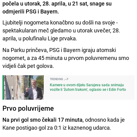
počela u utorak, 28. aprila, u 21 sat, snage su
odmjerili PSG i Bayern.
Ljubitelji nogometa konačbno su došli na svoje -
spektakularan meč gledamo u utorak uvečer, 28.
aprila, u polufinalu Lige prvaka.
Na Parku prinčeva, PSG i Bayern igraju atomski
nogomet, a za 45 minuta u prvom poluvremenu smo
vidjeli čak pet golova.
TRENDING
Kamere u ovom dijelu Sarajeva sada snimaju
vozite li 'žutom trakom', oglasio se i Edin Forto
Prvo poluvrijeme
Na prvi gol smo čekali 17 minuta
, odnosno kada je
Kane postigao gol za 0:1 iz kaznenog udarca.