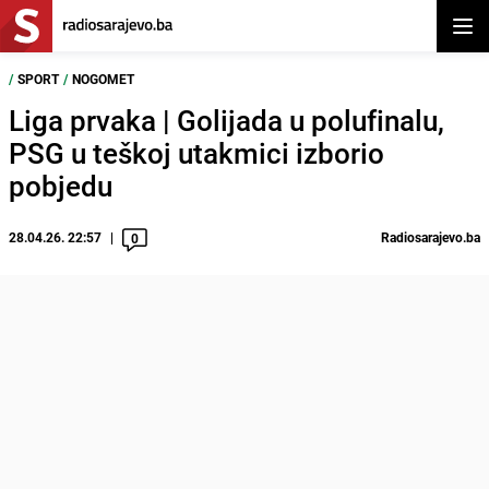
Otvor
/
SPORT
/
NOGOMET
Liga prvaka | Golijada u polufinalu,
PSG u teškoj utakmici izborio
pobjedu
28.04.26. 22:57
Radiosarajevo.ba
0