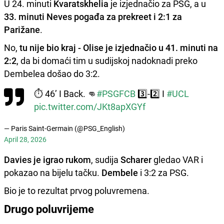
U 24. minuti
Kvaratskhelia
je izjednačio za PSG, a u
33. minuti Neves pogađa za prekreet i 2:1 za
Parižane
.
No,
tu nije bio kraj - Olise je izjednačio
u
41. minuti na
2:2
, da bi domaći tim u sudijskoj nadoknadi preko
Dembelea došao do 3:2.
⏱️ 46’ I Back. 👊
#PSGFCB
3️⃣-2️⃣ I
#UCL
pic.twitter.com/JKt8apXGYf
— Paris Saint-Germain (@PSG_English)
April 28, 2026
Davies je igrao rukom
, sudija
Scharer
gledao VAR i
pokazao na bijelu tačku.
Dembele
i 3:2 za PSG.
Bio je to rezultat prvog poluvremena.
Drugo poluvrijeme