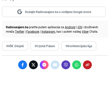
Dodajte Radiosarajevo.ba u omiljene Google izvore
Radiosarajevo.ba
pratite putem aplikacije za
Android
|
iOS
i društvenih
mreža
Twitter
|
Facebook
|
Instagram
, kao i putem našeg
Viber
Chata.
#HŠK Zrinjski
#Crystal Palace
#Konferencijska liga