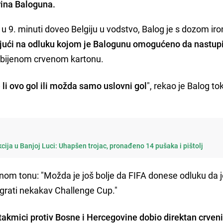
rina Baloguna.
u 9. minuti doveo Belgiju u vodstvo, Balog je s dozom iro
ajući na odluku kojom je Balogunu omogućeno da nastup
dobijenom crvenom kartonu.
li ovo gol ili možda samo uslovni gol
", rekao je Balog t
kcija u Banjoj Luci: Uhapšen trojac, pronađeno 14 pušaka i pištolj
čnom tonu: "Možda je još bolje da FIFA donese odluku da 
 igrati nekakav Challenge Cup."
takmici protiv Bosne i Hercegovine dobio direktan crveni