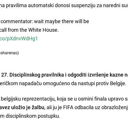
ema pravilima automatski donosi suspenziju za naredni su
 commentator: wait maybe there will be
call from the White House.
/t.co/pXdnvWdHg1
@sharenao)
 27. Disciplinskog pravilnika i odgoditi izvršenje kazne 
meričkom napadaču omogućeno da nastupi protiv Belgije.
belgijsku reprezentaciju, koja se u osmini finala upravo 
avez uložio je žalbu
, ali ju je FIFA odbacila uz obrazložen
tnom disciplinskom postupku.