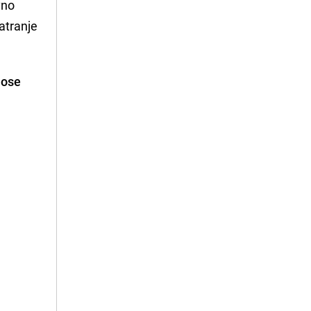
avno
atranje
nose