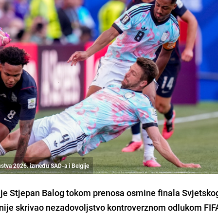
nstva 2026. između SAD-a i Belgije
ije Stjepan Balog tokom prenosa osmine finala Svjetsko
 nije skrivao nezadovoljstvo kontroverznom odlukom FIF