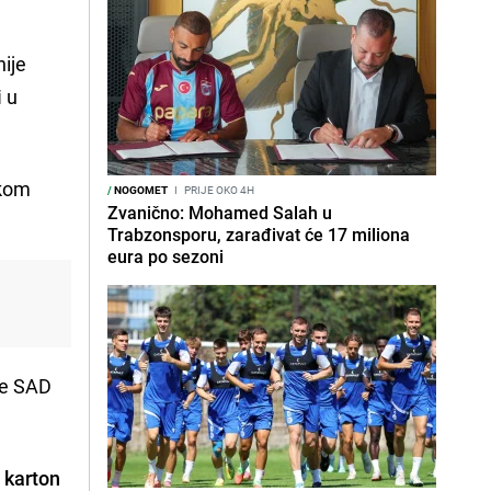
nije
i
u
okom
/
NOGOMET
I
PRIJE OKO 4H
Zvanično: Mohamed Salah u
Trabzonsporu, zarađivat će 17 miliona
eura po sezoni
je SAD
 karton