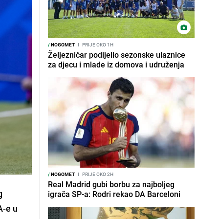
/
NOGOMET
I
PRIJE OKO 1H
Željezničar podijelio sezonske ulaznice
za djecu i mlade iz domova i udruženja
/
NOGOMET
I
PRIJE OKO 2H
Real Madrid gubi borbu za najboljeg
g
igrača SP-a: Rodri rekao DA Barceloni
A-e u