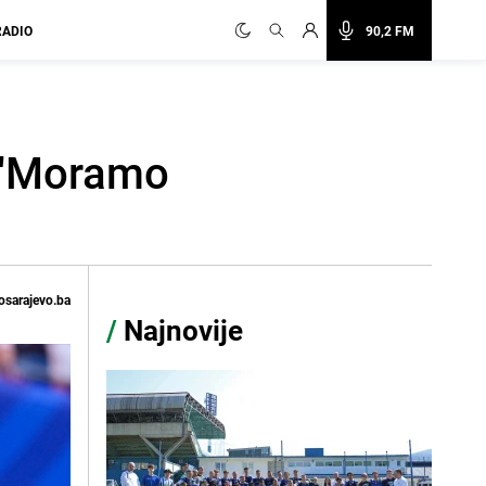
RADIO
90,2 FM
: "Moramo
osarajevo.ba
/
Najnovije