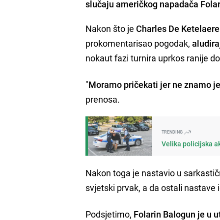
slučaju američkog napadača Fola
Nakon što je
Charles De Ketelaere
prokomentarisao pogodak,
aludir
nokaut fazi turnira uprkos ranije 
"
Moramo pričekati jer ne znamo je 
prenosa.
TRENDING
Velika policijska a
Nakon toga je nastavio u sarkasti
svjetski prvak, a da ostali nastave
Podsjetimo,
Folarin Balogun je u u