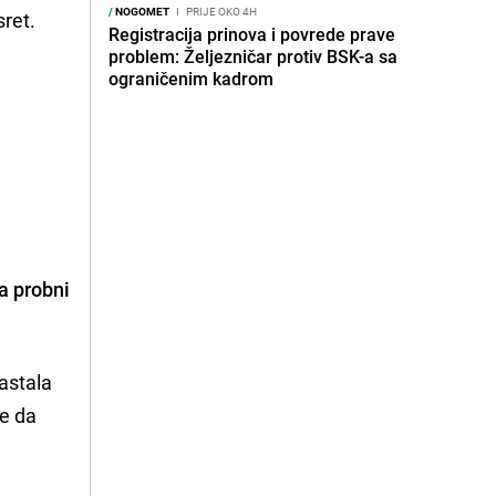
/
NOGOMET
I
PRIJE OKO 4H
sret.
Registracija prinova i povrede prave
problem: Željezničar protiv BSK-a sa
ograničenim kadrom
na probni
sastala
je da