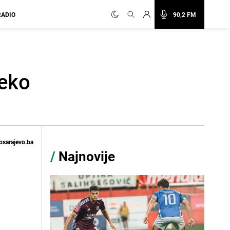
RADIO
90,2 FM
žeko
osarajevo.ba
/
Najnovije