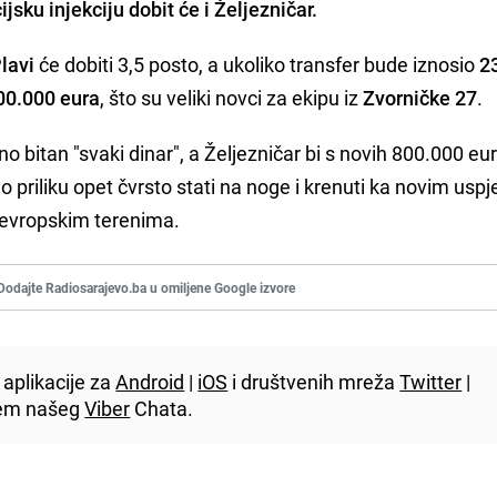
jsku injekciju dobit će i
Željezničar
.
lavi
će dobiti 3,5 posto, a ukoliko transfer bude iznosio
2
800.000 eura
, što su veliki novci za ekipu iz
Zvorničke 27
.
 bitan "svaki dinar", a Željezničar bi s novih 800.000 eur
riliku opet čvrsto stati na noge i krenuti ka novim uspj
 evropskim terenima.
Dodajte Radiosarajevo.ba u omiljene Google izvore
aplikacije za
Android
|
iOS
i društvenih mreža
Twitter
|
utem našeg
Viber
Chata.