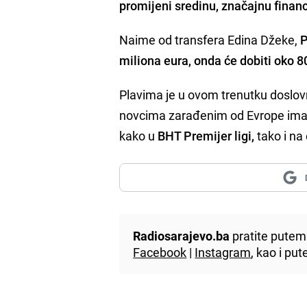
promijeni sredinu, značajnu financi
Naime od transfera Edina Džeke,
P
miliona eura, onda će dobiti oko 
Plavima je u ovom trenutku doslovno
novcima zarađenim od Evrope imao p
kako u
BHT Premijer ligi,
tako i na
Radiosarajevo.ba
pratite putem 
Facebook
|
Instagram
, kao i p