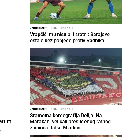
/
NOGOMET
I
PRIJE OKO 11H
Vrapčići mu nisu bili sretni: Sarajevo
ostalo bez pobjede protiv Radnika
/
NOGOMET
I
PRIJE OKO 11H
Sramotna koreografija Delija: Na
datum
Marakani veličali presuđenog ratnog
zločinca Ratka Mladića
o