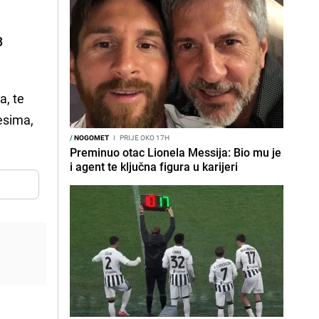
3
a, te
esima,
/
NOGOMET
I
PRIJE OKO 17H
Preminuo otac Lionela Messija: Bio mu je
i agent te ključna figura u karijeri