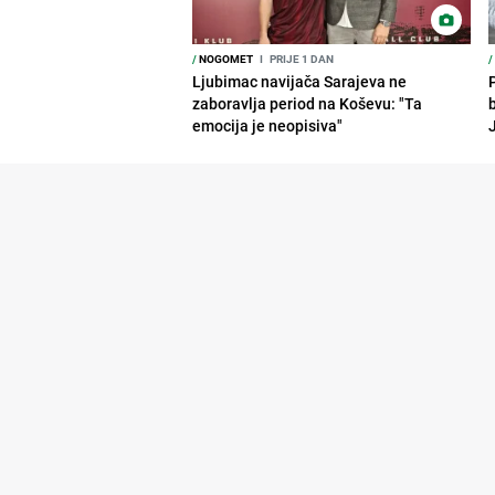
/
NOGOMET
I
PRIJE 1 DAN
/
Ljubimac navijača Sarajeva ne
P
zaboravlja period na Koševu: "Ta
emocija je neopisiva"