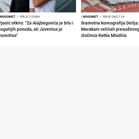
NOGOMET
I
PRIJE 2 DANA
/
NOGOMET
I
PRIJE OKO 11H
janić otkrio: "Za Alajbegovića je bilo i
Sramotna koreografija Delija
bogatijih ponuda, ali Juventus je
Marakani veličali presuđeno
Juventus"
zločinca Ratka Mladića