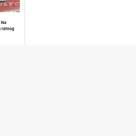
: Na
g ratnog