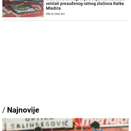
veličali presuđenog ratnog zločinca Ratka
Mladića
PRIJE OKO 8H
/
Najnovije