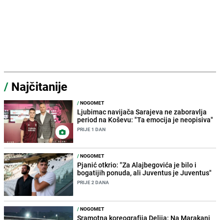
/
Najčitanije
/
NOGOMET
Ljubimac navijača Sarajeva ne zaboravlja
period na Koševu: "Ta emocija je neopisiva"
PRIJE 1 DAN
/
NOGOMET
Pjanić otkrio: "Za Alajbegovića je bilo i
bogatijih ponuda, ali Juventus je Juventus"
PRIJE 2 DANA
/
NOGOMET
Sramotna koreografija Delija: Na Marakani