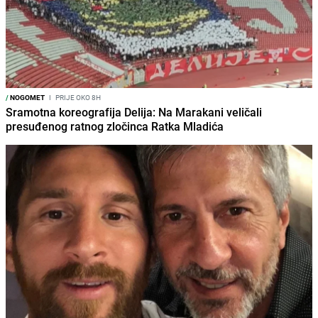
/
NOGOMET
I
PRIJE OKO 8H
Sramotna koreografija Delija: Na Marakani veličali
presuđenog ratnog zločinca Ratka Mladića