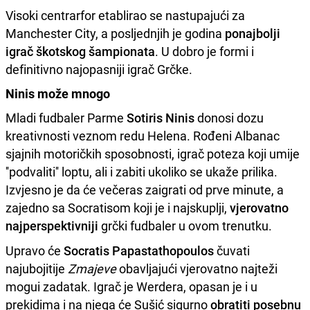
Visoki centrarfor etablirao se nastupajući za
Manchester City, a posljednjih je godina
ponajbolji
igrač škotskog šampionata
. U dobro je formi i
definitivno najopasniji igrač Grčke.
Ninis može mnogo
Mladi fudbaler Parme
Sotiris Ninis
donosi dozu
kreativnosti veznom redu Helena. Rođeni Albanac
sjajnih motoričkih sposobnosti, igrač poteza koji umije
''podvaliti'' loptu, ali i zabiti ukoliko se ukaže prilika.
Izvjesno je da će večeras zaigrati od prve minute, a
zajedno sa Socratisom koji je i najskuplji,
vjerovatno
najperspektivniji
grčki fudbaler u ovom trenutku.
Upravo će
Socratis Papastathopoulos
čuvati
najubojitije
Zmajeve
obavljajući vjerovatno najteži
mogui zadatak. Igrač je Werdera, opasan je i u
prekidima i na njega će Sušić sigurno
obratiti posebnu