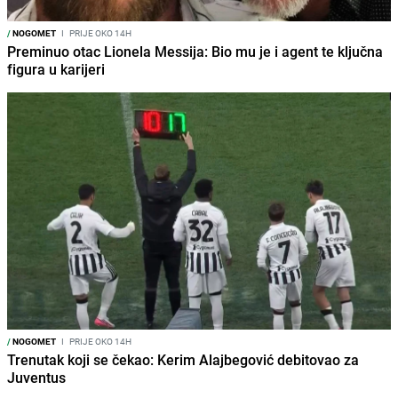
/
NOGOMET
I
PRIJE OKO 14H
Preminuo otac Lionela Messija: Bio mu je i agent te ključna
figura u karijeri
/
NOGOMET
I
PRIJE OKO 14H
Trenutak koji se čekao: Kerim Alajbegović debitovao za
Juventus