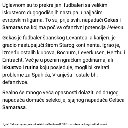
Uglavnom su to prekraljeni fudbaleri sa velikim
iskustvom dugogodišnjih nastupa u najjačim
evropskim ligama. To su, prije svih, napadači
Gekas i
Samaras
na kojima počiva ofanzivni potencija
Helena
.
Gekas
je fudbaler španskog Levantea, a karijeru je
gradio nastupajući širom Starog kontinenta. Igrao je,
između ostalih klubova, Bochum, Leverkusen, Herthu i
Eintracht. Već je u poznim igračkim godinama, ali
iskustvo i rutina
koju posjeduje, mogli bi kreirati
probleme za Spahića, Vranješa i ostale bh.
defanzivce.
Realno će mnogo veća opasnosti dolaziti od drugog
napadača domaće selekcije, sjajnog napadača Celtica
Samarasa
.
Igrač Celtica najveći je adut selektora Santosa (FOTO: counterattackingfootball.com)