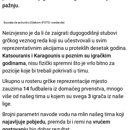
pažnju.
Socratis će se boriti s Džekom (FOTO: werder.de)
Neizvjesno je da li će zaigrati dugogodišnji stubovi
grčkog veznog reda koji su učestvovali u svim
reprezentativnim akcijama u proteklih desetak godina.
Katsouranis i Karagounis u poznim su igračkim
godinama
, nisu fizički spremni što je vrlo bitno za
pozicije koje bi trebali pokrivati u timu.
Ukupno u rosteru grčke reprezentacije mjesto
zauzima
14
fudbalera iz domaćeg prvenstva, mnogo
više od našeg tima u kojem su svega
3
igrača iz naše
lige.
Brojni parametri navode vodu na mlin našeg tima koji
najavljuje pobjedu
, premda bi i remi na
vrućem
gostovanju
bio dobar rezultat.