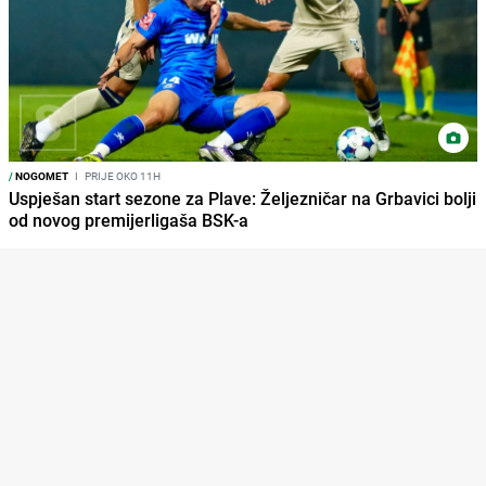
/
NOGOMET
I
PRIJE OKO 11H
Uspješan start sezone za Plave: Željezničar na Grbavici bolji
od novog premijerligaša BSK-a