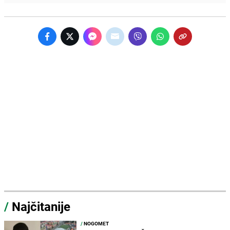
/
Najčitanije
/
NOGOMET