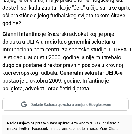
Jeste li se ikada zapitali ko je "ćelo" u čije su ruke uprte
oči praktično cijelog fudbalskog svijeta tokom čitave
godine?
Gianni Infantino
je švicarski advokat koji je prije
dolaska u UEFA-u radio kao generalni sekretar u
Internacionalnom centru za sportske studije. U UEFA-u
je stigao u augustu 2000. godine, a nije mu trebalo
dugo da postane direktor pravnih poslova u krovnoj
kući evropskog fudbala.
Generalni sekretar UEFA-e
postao je u oktobru 2009. godine. Infantino je
poliglota, advokat i otac četiri djeteta.
Dodajte Radiosarajevo.ba u omiljene Google izvore
Radiosarajevo.ba
pratite putem aplikacije za
Android
|
iOS
i društvenih
mreža
Twitter
|
Facebook
|
Instagram
, kao i putem našeg
Viber
Chata.