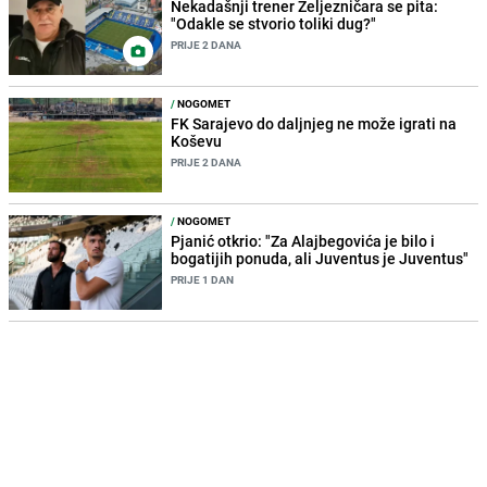
Nekadašnji trener Željezničara se pita:
"Odakle se stvorio toliki dug?"
PRIJE 2 DANA
/
NOGOMET
FK Sarajevo do daljnjeg ne može igrati na
Koševu
PRIJE 2 DANA
/
NOGOMET
Pjanić otkrio: "Za Alajbegovića je bilo i
bogatijih ponuda, ali Juventus je Juventus"
PRIJE 1 DAN