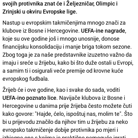
svojih protivnika znat će i Željezničar, Olimpic i
Zrinjski u okviru
Evropske lige
.
Nastup u evropskim takmičenjima mnogo znači za
klubove iz Bosne i Hercegovine.
UEFA-ine nagrade
,
koje su ove godine još i mnogo unosnije, donose
financijsku konsolidaciju i manje briga tokom sezone.
Zbog toga je za naše predstavnike izuzetno važno da
imaju i sreće u žrijebu, kako bi što duže ostali u Evropi,
a samim ti i osigurali veće premije od krovne kuće
evropskog fudbala.
Žrijeb će i ove godine, kao i svake do sada, voditi
UEFA-ino poznato lice
. Navijače klubova iz Bosne i
Hercegovine u danima prije žrijeba često možete čuti
kako govore: "Hajde, ćelo, ispoštuj nas, molim te". Što
bi u prijevodu značilo da njihov tim u žrijebu za neko
evropsko takmičenje dobije protivnika po mjeri i
izbjegne one s kojima je praktično nemoguće igrati.