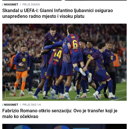
/
NOGOMET
I
PRIJE 30MIN
Skandal u UEFA-i: Gianni Infantino ljubavnici osigurao
unapređeno radno mjesto i visoku platu
/
NOGOMET
I
PRIJE OKO 1H
Fabrizio Romano otkrio senzaciju: Ovo je transfer koji je
malo ko očekivao