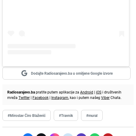
Dodajte Radiosarajevo.ba u omiljene Google izvore
Radiosarajevo.ba
pratite putem aplikacije za
Android
|
iOS
i društvenih
mreža
Twitter
|
Facebook
|
Instagram
, kao i putem našeg
Viber
Chata.
#Miroslav Ćiro Blažević
#Travnik
#mural