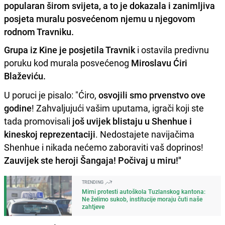
popularan širom svijeta, a to je dokazala i zanimljiva
posjeta muralu posvećenom njemu u njegovom
rodnom Travniku.
Grupa iz Kine je posjetila Travnik
i ostavila predivnu
poruku kod murala posvećenog
Miroslavu Ćiri
Blaževiću.
U poruci je pisalo: "Ćiro,
osvojili smo prvenstvo ove
godine
! Zahvaljujući vašim uputama, igrači koji ste
tada promovisali
još uvijek blistaju u Shenhue i
kineskoj reprezentaciji
. Nedostajete navijačima
Shenhue i nikada nećemo zaboraviti vaš doprinos!
Zauvijek ste heroji Šangaja! Počivaj u miru!"
TRENDING
Mirni protesti autoškola Tuzlanskog kantona:
Ne želimo sukob, institucije moraju čuti naše
zahtjeve