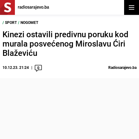
Otvor
/
SPORT
/
NOGOMET
Kinezi ostavili predivnu poruku kod
murala posvećenog Miroslavu Ćiri
Blaževiću
10.12.23. 21:24
Radiosarajevo.ba
0