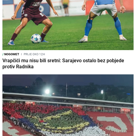
/
NOGOMET
I
PRIJE OKO 12H
Vrapčići mu nisu bili sretni: Sarajevo ostalo bez pobjede
protiv Radnika