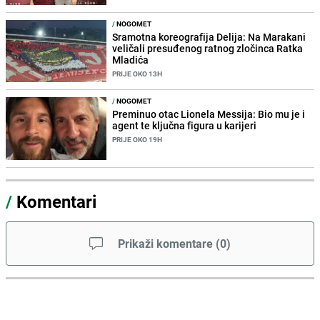
/
NOGOMET
Sramotna koreografija Delija: Na Marakani
veličali presuđenog ratnog zločinca Ratka
Mladića
PRIJE OKO 13H
/
NOGOMET
Preminuo otac Lionela Messija: Bio mu je i
agent te ključna figura u karijeri
PRIJE OKO 19H
/
Komentari
Prikaži komentare
(
0
)