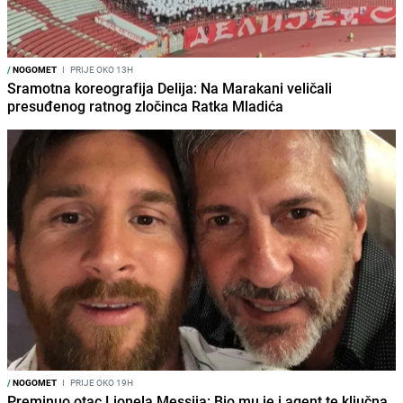
/
NOGOMET
I
PRIJE OKO 13H
Sramotna koreografija Delija: Na Marakani veličali
presuđenog ratnog zločinca Ratka Mladića
/
NOGOMET
I
PRIJE OKO 19H
Preminuo otac Lionela Messija: Bio mu je i agent te ključna