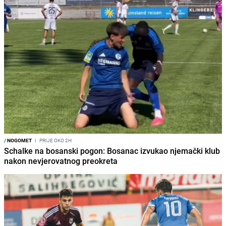
/
NOGOMET
I
PRIJE OKO 2H
Schalke na bosanski pogon: Bosanac izvukao njemački klub
nakon nevjerovatnog preokreta